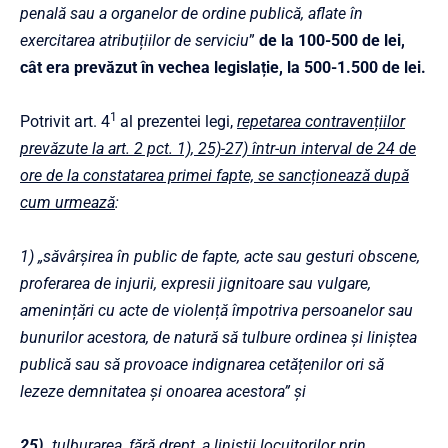
penală sau a organelor de ordine publică, aflate în
exercitarea atribuțiilor de serviciu
”
de la 100-500 de lei,
cât era prevăzut în vechea legislație, la 500-1.500 de lei.
1
Potrivit art. 4
al prezentei legi,
repetarea contravențiilor
prevăzute la art. 2 pct. 1), 25)-27) într-un interval de 24 de
ore de la constatarea primei fapte, se sancționează după
cum urmează
:
1)
„săvârșirea în public de fapte, acte sau gesturi obscene,
proferarea de injurii, expresii jignitoare sau vulgare,
amenințări cu acte de violență împotriva persoanelor sau
bunurilor acestora, de natură să tulbure ordinea și liniștea
publică sau să provoace indignarea cetățenilor ori să
lezeze demnitatea și onoarea
acestora” și
25)
„tulburarea, fără drept, a liniștii locuitorilor prin