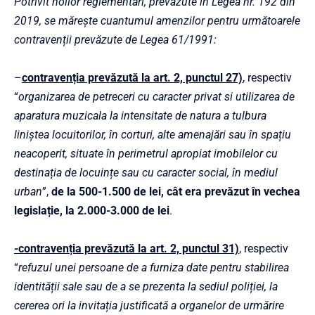
Potrivit noilor reglementări, prevăzute în Legea nr. 192 din
2019, se mărește cuantumul amenzilor pentru următoarele
contravenții prevăzute de Legea 61/1991:
–
contravenția prevăzută la art. 2, punctul 27)
, respectiv
“
organizarea de petreceri cu caracter privat si utilizarea de
aparatura muzicala la intensitate de natura a tulbura
liniștea locuitorilor, în corturi, alte amenajări sau în spațiu
neacoperit, situate în perimetrul apropiat imobilelor cu
destinația de locuințe sau cu caracter social, în mediul
urban
”,
de la 500-1.500 de lei, cât era prevăzut în vechea
legislație, la 2.000-3.000 de lei
.
-contravenția prevăzută la art. 2, punctul 31)
, respectiv
“
refuzul unei persoane de a furniza date pentru stabilirea
identității sale sau de a se prezenta la sediul poliției, la
cererea ori la invitația justificată a organelor de urmărire