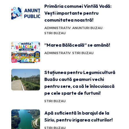
Primăria comunei Vintilă Vodă:
Vești importante pentru
comunitatea noastră!
ADMINISTRATIV
ANUNTURI BUZAU
STIRI BUZAU
”Marea Bălăceală” se amână!
ADMINISTRATIV
STIRI BUZAU
Stațiunea pentru Legumicultură
Buzău caută geamuri vechi
pentru sere, ca să le înlocuiască
pe cele sparte de furtuni!
STIRI BUZAU
Apă suficientă în barajul de la
Siriu, pentru irigarea culturilor!
STIRI BUZAU