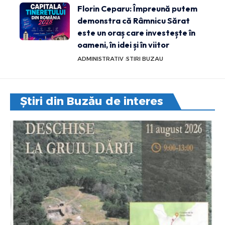
Florin Ceparu: Împreună putem
demonstra că Râmnicu Sărat
este un oraș care investește în
oameni, în idei și în viitor
ADMINISTRATIV
STIRI BUZAU
Știri din Buzău de interes