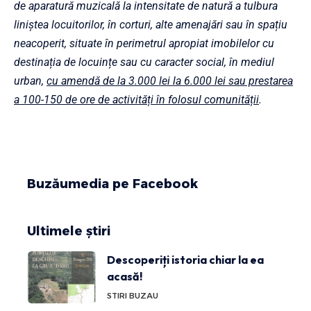
de aparatură muzicală la intensitate de natură a tulbura
liniștea locuitorilor, în corturi, alte amenajări sau în spațiu
neacoperit, situate în perimetrul apropiat imobilelor cu
destinația de locuințe sau cu caracter social, în mediul
urban,
cu amendă de la 3.000 lei la 6.000 lei sau prestarea
a 100-150 de ore de activități în folosul comunității
.
Buzăumedia pe Facebook
Ultimele știri
Descoperiți istoria chiar la ea
acasă!
STIRI BUZAU