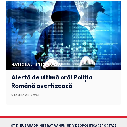
NATIONAL
STIRI BUZAU
Alertă de ultimă oră! Poliția
Română avertizează
5 IANUARIE 2024
STIRI BUZAU
ADMINISTRATIV
ANUNȚURI
VIDEO
POLITICA
REPORTAJE