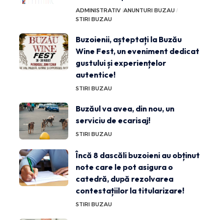
ADMINISTRATIV
ANUNTURI BUZAU
STIRI BUZAU
Buzoienii, așteptați la Buzău
Wine Fest, un eveniment dedicat
gustului și experiențelor
autentice!
STIRI BUZAU
Buzăul va avea, din nou, un
serviciu de ecarisaj!
STIRI BUZAU
Încă 8 dascăli buzoieni au obținut
note care le pot asigura o
catedră, după rezolvarea
contestațiilor la titularizare!
STIRI BUZAU