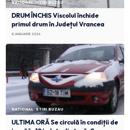
NATIONAL
STIRI BUZAU
DRUM ÎNCHIS
Viscolul închide
primul drum în Județul Vrancea
8 IANUARIE 2024
NATIONAL
STIRI BUZAU
ULTIMA ORĂ
Se circulă în condiții de