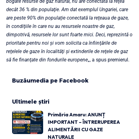
bogate resurse de gaz natural, nu are conectată la reţea
decât 36 % din populaţie. Am dat exemplul Ungariei, care
are peste 90% din populaţie conectată la reţeaua de gaze,
în condiţiile în care nu au resursele noastre de gaz,
dimpotrivă, resursele lor sunt foarte mici. Deci, reprezintă o
prioritate pentru noi şi vom solicita ca înfiinţările de
reţelele de gaze în localităţi şi extinderile de reţele de gaz
să fie finanţate din fondurile europene
„, a spus premierul.
Buzăumedia pe Facebook
Ultimele știri
Primăria Amaru: ANUNȚ
IMPORTANT – ÎNTRERUPEREA
ALIMENTĂRII CU GAZE
NATURALE