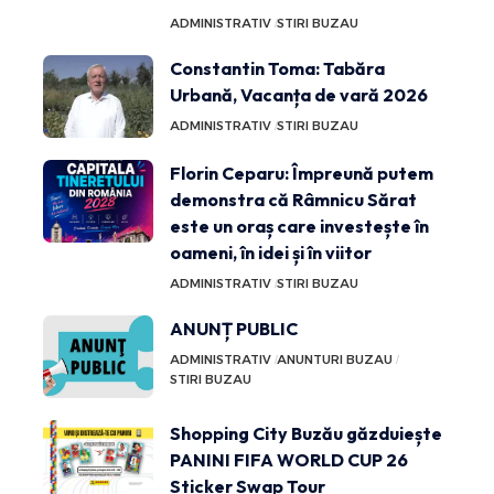
ADMINISTRATIV
STIRI BUZAU
Constantin Toma: Tabăra
Urbană, Vacanța de vară 2026
ADMINISTRATIV
STIRI BUZAU
Florin Ceparu: Împreună putem
demonstra că Râmnicu Sărat
este un oraș care investește în
oameni, în idei și în viitor
ADMINISTRATIV
STIRI BUZAU
ANUNȚ PUBLIC
ADMINISTRATIV
ANUNTURI BUZAU
STIRI BUZAU
Shopping City Buzău găzduiește
PANINI FIFA WORLD CUP 26
Sticker Swap Tour