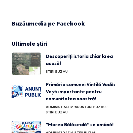
Buzăumedia pe Facebook
Ultimele știri
Descoperiți istoria chiar la ea
acasă!
STIRI BUZAU
Primăria comunei Vintilă Vodă:
Vești importante pentru
comunitatea noastră!
ADMINISTRATIV
ANUNTURI BUZAU
STIRI BUZAU
”Marea Bălăceală” se amână!
ADMINISTRATIV
STIRI BUZAU