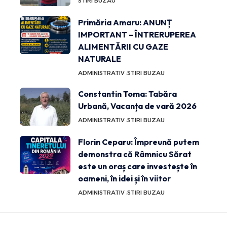
STIRI BUZAU
Primăria Amaru: ANUNȚ
IMPORTANT – ÎNTRERUPEREA
ALIMENTĂRII CU GAZE
NATURALE
ADMINISTRATIV
STIRI BUZAU
Constantin Toma: Tabăra
Urbană, Vacanța de vară 2026
ADMINISTRATIV
STIRI BUZAU
Florin Ceparu: Împreună putem
demonstra că Râmnicu Sărat
este un oraș care investește în
oameni, în idei și în viitor
ADMINISTRATIV
STIRI BUZAU