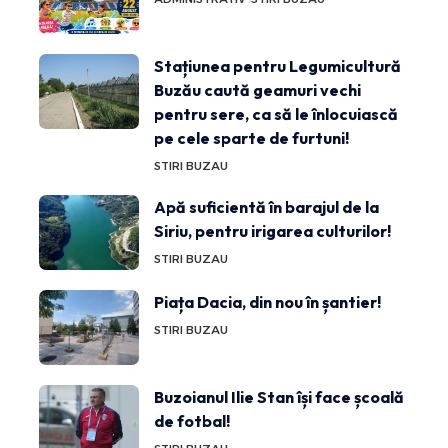
Stațiunea pentru Legumicultură
Buzău caută geamuri vechi
pentru sere, ca să le înlocuiască
pe cele sparte de furtuni!
STIRI BUZAU
Apă suficientă în barajul de la
Siriu, pentru irigarea culturilor!
STIRI BUZAU
Piața Dacia, din nou în șantier!
STIRI BUZAU
Buzoianul Ilie Stan își face școală
de fotbal!