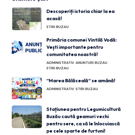
Descoperiți istoria chiar la ea
acasă!
STIRI BUZAU
Primăria comunei Vintilă Vodă:
Vești importante pentru
comunitatea noastră!
ADMINISTRATIV
ANUNTURI BUZAU
STIRI BUZAU
”Marea Bălăceală” se amână!
ADMINISTRATIV
STIRI BUZAU
Stațiunea pentru Legumicultură
Buzău caută geamuri vechi
pentru sere, ca să le înlocuiască
pe cele sparte de furtuni!