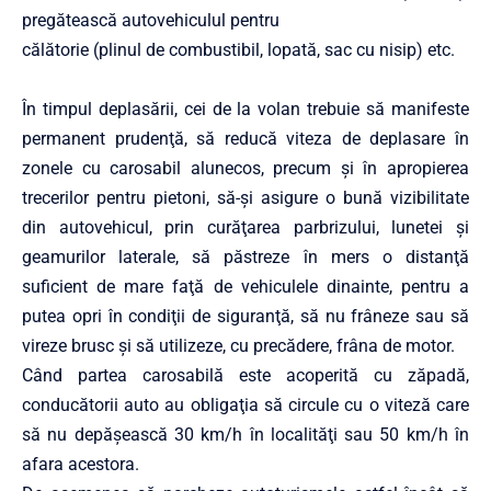
pregătească autovehiculul pentru
călătorie (plinul
de combustibil, lopată, sac cu nisip) etc.
În timpul deplasării, cei de la volan trebuie să manifeste
permanent prudenţă, să reducă viteza de deplasare în
zonele cu carosabil alunecos, precum şi în apropierea
trecerilor pentru pietoni, să-şi asigure o bună vizibilitate
din autovehicul, prin curăţarea parbrizului, lunetei şi
geamurilor laterale, să păstreze în mers o distanţă
suficient de mare faţă de vehiculele dinainte, pentru a
putea opri în condiţii de siguranţă, să nu frâneze sau să
vireze brusc şi să utilizeze, cu precădere, frâna de motor.
Când partea carosabilă este acoperită cu zăpadă,
conducătorii auto au obligaţia să circule cu o viteză care
să nu depăşească 30 km/h în localităţi sau 50 km/h în
afara acestora.