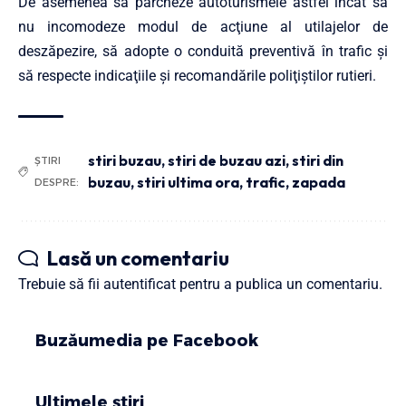
De asemenea să parcheze autoturismele astfel încât să
nu incomodeze modul de acţiune al utilajelor de
deszăpezire, să adopte o conduită preventivă în trafic şi
să respecte indicaţiile şi recomandările poliţiştilor rutieri.
stiri buzau
,
stiri de buzau azi
,
stiri din
ȘTIRI
buzau
,
stiri ultima ora
,
trafic
,
zapada
DESPRE:
Lasă un comentariu
Trebuie să fii
autentificat
pentru a publica un comentariu.
Buzăumedia pe Facebook
Ultimele știri