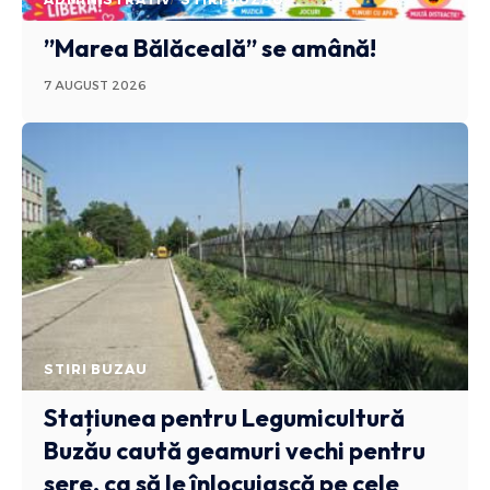
”Marea Bălăceală” se amână!
7 AUGUST 2026
STIRI BUZAU
Stațiunea pentru Legumicultură
Buzău caută geamuri vechi pentru
sere, ca să le înlocuiască pe cele