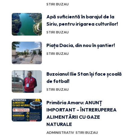
STIRI BUZAU
Apă suficientă în barajul de la
Siriu, pentru irigarea culturilor!
STIRI BUZAU
Piața Dacia, din nou în șantier!
STIRI BUZAU
Buzoianul Ilie Stan își face școală
de fotbal!
STIRI BUZAU
Primăria Amaru: ANUNȚ
IMPORTANT – ÎNTRERUPEREA
ALIMENTĂRII CU GAZE
NATURALE
ADMINISTRATIV
STIRI BUZAU