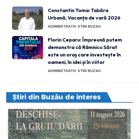
Constantin Toma: Tabăra
Urbană, Vacanța de vară 2026
ADMINISTRATIV
STIRI BUZAU
Florin Ceparu: Împreună putem
demonstra că Râmnicu Sărat
este un oraș care investește în
oameni, în idei și în viitor
ADMINISTRATIV
STIRI BUZAU
Știri din Buzău de interes