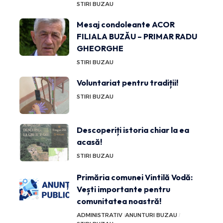
STIRI BUZAU
Mesaj condoleante ACOR
FILIALA BUZĂU – PRIMAR RADU
GHEORGHE
STIRI BUZAU
Voluntariat pentru tradiții!
STIRI BUZAU
Descoperiți istoria chiar la ea
acasă!
STIRI BUZAU
Primăria comunei Vintilă Vodă:
Vești importante pentru
comunitatea noastră!
ADMINISTRATIV
ANUNTURI BUZAU