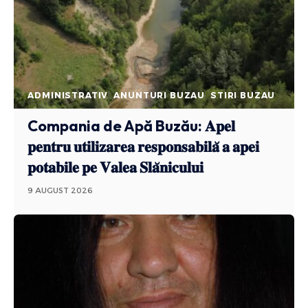
ADMINISTRATIV
ANUNTURI BUZAU
STIRI BUZAU
Compania de Apă Buzău: 𝐀𝐩𝐞𝐥
𝐩𝐞𝐧𝐭𝐫𝐮 𝐮𝐭𝐢𝐥𝐢𝐳𝐚𝐫𝐞𝐚 𝐫𝐞𝐬𝐩𝐨𝐧𝐬𝐚𝐛𝐢𝐥𝐚̆ 𝐚 𝐚𝐩𝐞𝐢
𝐩𝐨𝐭𝐚𝐛𝐢𝐥𝐞 𝐩𝐞 𝐕𝐚𝐥𝐞𝐚 𝐒𝐥𝐚̆𝐧𝐢𝐜𝐮𝐥𝐮𝐢
9 AUGUST 2026