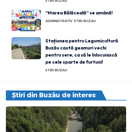
STIRI BUZAU
”Marea Bălăceală” se amână!
ADMINISTRATIV
STIRI BUZAU
Stațiunea pentru Legumicultură
Buzău caută geamuri vechi
pentru sere, ca să le înlocuiască
pe cele sparte de furtuni!
STIRI BUZAU
Știri din Buzău de interes