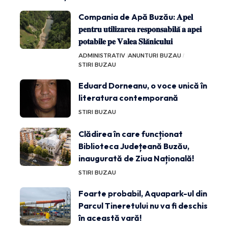
Compania de Apă Buzău: 𝐀𝐩𝐞𝐥
𝐩𝐞𝐧𝐭𝐫𝐮 𝐮𝐭𝐢𝐥𝐢𝐳𝐚𝐫𝐞𝐚 𝐫𝐞𝐬𝐩𝐨𝐧𝐬𝐚𝐛𝐢𝐥𝐚̆ 𝐚 𝐚𝐩𝐞𝐢
𝐩𝐨𝐭𝐚𝐛𝐢𝐥𝐞 𝐩𝐞 𝐕𝐚𝐥𝐞𝐚 𝐒𝐥𝐚̆𝐧𝐢𝐜𝐮𝐥𝐮𝐢
ADMINISTRATIV
ANUNTURI BUZAU
STIRI BUZAU
Eduard Dorneanu, o voce unică în
literatura contemporană
STIRI BUZAU
Clădirea în care funcționat
Biblioteca Județeană Buzău,
inaugurată de Ziua Națională!
STIRI BUZAU
Foarte probabil, Aquapark-ul din
Parcul Tineretului nu va fi deschis
în această vară!