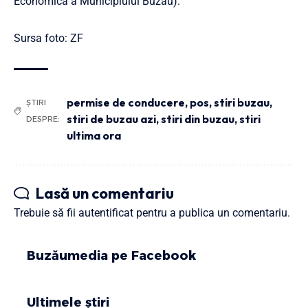
Economică a Municipiului Buzău).
Sursa foto: ZF
permise de conducere
,
pos
,
stiri buzau
,
ȘTIRI
stiri de buzau azi
,
stiri din buzau
,
stiri
DESPRE:
ultima ora
Lasă un comentariu
Trebuie să fii
autentificat
pentru a publica un comentariu.
Buzăumedia pe Facebook
Ultimele știri