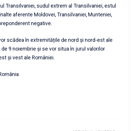
l Transilvaniei, sudul extrem al Transilvaniei, estul
nalte aferente Moldovei, Transilvaniei, Munteniei,
 preponderent negative.
r scădea în extremitățile de nord și nord-est ale
e 9 noiembrie și se vor situa în jurul valorilor
est și vest ale României.
 România