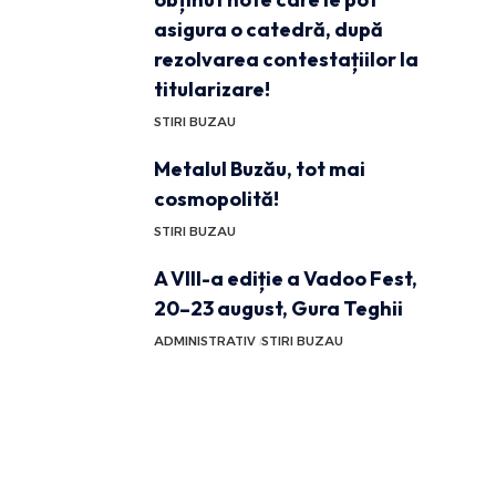
asigura o catedră, după
rezolvarea contestațiilor la
titularizare!
STIRI BUZAU
Metalul Buzău, tot mai
cosmopolită!
STIRI BUZAU
A VIII-a ediție a Vadoo Fest,
20–23 august, Gura Teghii
ADMINISTRATIV
STIRI BUZAU