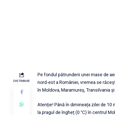
Pe fondul pătrunderii unei mase de aer 
DISTRIBUIE
nord-est a României, vremea se răceș
în Moldova, Maramureș, Transilvania ș
Atenție! Până în dimineața zilei de 10
la pragul de îngheț (0 °C) în centrul Mo