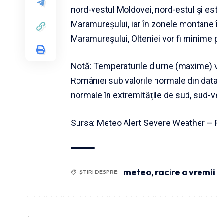
nord-vestul Moldovei, nord-estul și estu
Maramureșului, iar în zonele montane î
Maramureșului, Olteniei vor fi minime
Notă: Temperaturile diurne (maxime) vo
României sub valorile normale din data d
normale în extremitățile de sud, sud-v
Sursa:
Meteo Alert Severe Weather –
meteo
,
racire a vremii
ȘTIRI DESPRE: