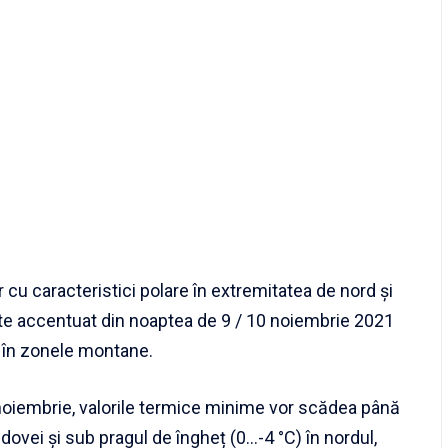
cu caracteristici polare în extremitatea de nord și
te accentuat din noaptea de 9 / 10 noiembrie 2021
i în zonele montane.
 noiembrie, valorile termice minime vor scădea până
ldovei și sub pragul de îngheț (0…-4 °C) în nordul,