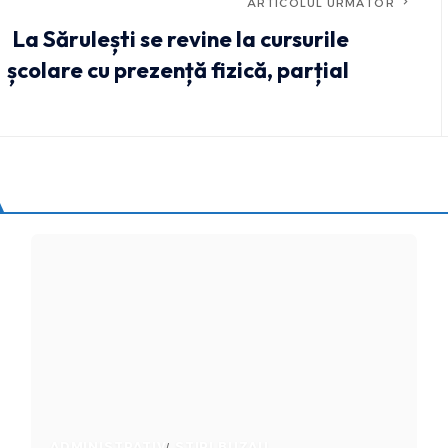
ARTICOLUL URMĂTOR
La Sărulești se revine la cursurile
școlare cu prezență fizică, parțial
ADMINISTRATIV
STIRI BUZAU