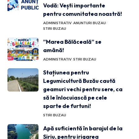
Vodă: Vești importante
pentru comunitatea noastră!
ADMINISTRATIV
ANUNTURI BUZAU
STIRI BUZAU
”Marea Bălăceală” se
amână!
ADMINISTRATIV
STIRI BUZAU
Stațiunea pentru
Legumicultură Buzău caută
geamuri vechi pentru sere, ca
să le înlocuiască pe cele
sparte de furtuni!
STIRI BUZAU
Apă suficientă în barajul de la
Siriu, pentru irigarea