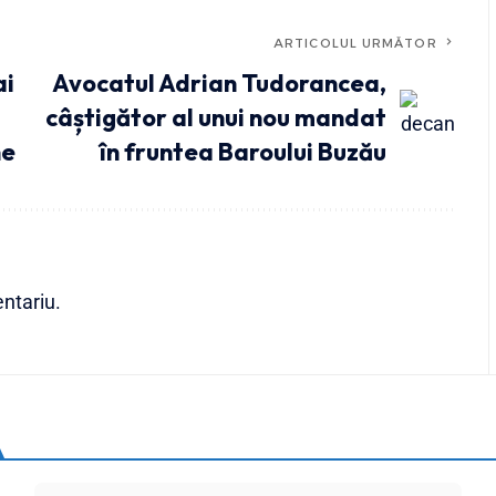
ARTICOLUL URMĂTOR
ai
Avocatul Adrian Tudorancea,
câștigător al unui nou mandat
ne
în fruntea Baroului Buzău
ntariu.