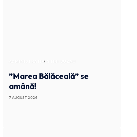
ADMINISTRATIV
STIRI BUZAU
”Marea Bălăceală” se
amână!
7 AUGUST 2026