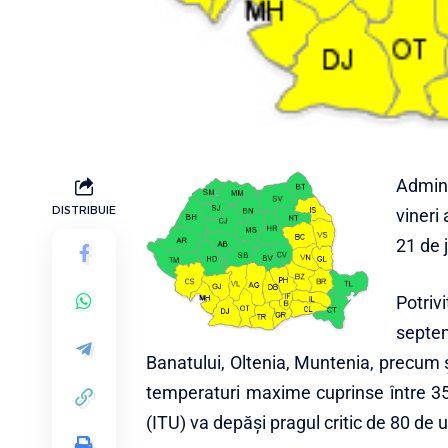
Admini
DISTRIBUIE
vineri
21 de 
Potriv
septe
Banatului, Oltenia, Muntenia, precum ş
temperaturi maxime cuprinse între 35
(ITU) va depăşi pragul critic de 80 de u