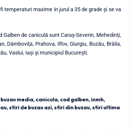
ai fi temperaturi maxime în jurul a 35 de grade şi se va
 Cod Galben de caniculă sunt Caraş-Severin, Mehedinţi,
an, Dâmboviţa, Prahova, Ilfov, Giurgiu, Buzău, Brăila,
ău, Vaslui, Iaşi şi municipiul București.
,
buzau media
,
canicula
,
cod galben
,
inmh
,
zau
,
stiri de buzau azi
,
stiri din buzau
,
stiri ultima