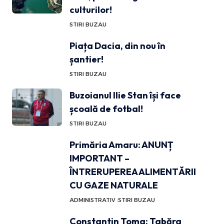
culturilor!
STIRI BUZAU
Piața Dacia, din nou în
șantier!
STIRI BUZAU
Buzoianul Ilie Stan își face
școală de fotbal!
STIRI BUZAU
Primăria Amaru: ANUNȚ
IMPORTANT –
ÎNTRERUPEREA ALIMENTĂRII
CU GAZE NATURALE
ADMINISTRATIV
STIRI BUZAU
Constantin Toma: Tabăra