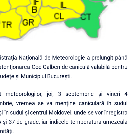
straţia Naţională de Meteorologie a prelungit până
 atenţionarea Cod Galben de caniculă valabilă pentru
judeţe şi Municipiul Bucureşti.
it meteorologilor, joi, 3 septembrie şi vineri 4
mbrie, vremea se va menţine caniculară în sudul
i în sudul şi centrul Moldovei, unde se vor înregistra
 şi 37 de grade, iar indicele temperatură-umezeală
nităţi.