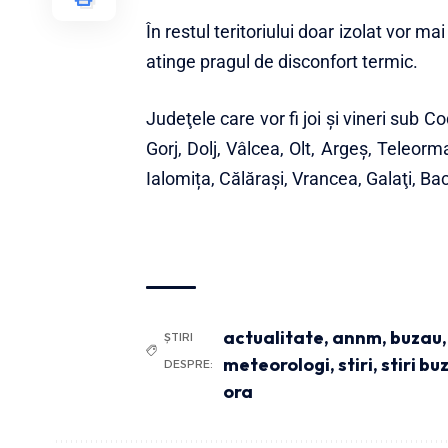
În restul teritoriului doar izolat vor m
atinge pragul de disconfort termic.
Judeţele care vor fi joi și vineri sub
Gorj, Dolj, Vâlcea, Olt, Argeş, Teleorm
Ialomița, Călăraşi, Vrancea, Galaţi, Bac
actualitate
,
annm
,
buzau
ȘTIRI
meteorologi
,
stiri
,
stiri bu
DESPRE:
ora