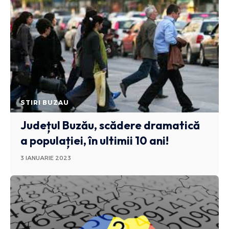
STIRI BUZAU
Județul Buzău, scădere dramatică
a populației, în ultimii 10 ani!
3 IANUARIE 2023