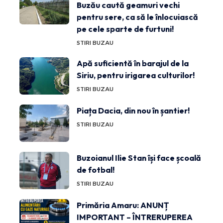
Buzău caută geamuri vechi
pentru sere, ca să le înlocuiască
pe cele sparte de furtuni!
STIRI BUZAU
Apă suficientă în barajul de la
Siriu, pentru irigarea culturilor!
STIRI BUZAU
Piața Dacia, din nou în șantier!
STIRI BUZAU
Buzoianul Ilie Stan își face școală
de fotbal!
STIRI BUZAU
Primăria Amaru: ANUNȚ
IMPORTANT – ÎNTRERUPEREA