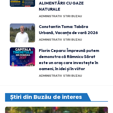
ALIMENTĂRII CU GAZE
NATURALE
ADMINISTRATIV
STIRI BUZAU
Constantin Toma: Tabăra
Urbană, Vacanța de vară 2026
ADMINISTRATIV
STIRI BUZAU
Florin Ceparu: Împreună putem
demonstra că Râmnicu Sărat
este un oraș care investește în
oameni, în idei și în viitor
ADMINISTRATIV
STIRI BUZAU
Știri din Buzău de interes