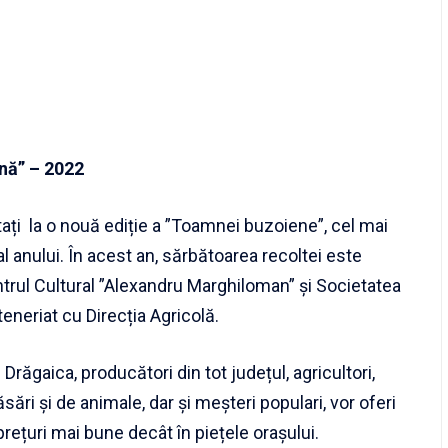
ană” – 2022
tați la o nouă ediție a ”Toamnei buzoiene”, cel mai
l anului.
În acest an, sărbătoarea recoltei este
trul Cultural ”Alexandru Marghiloman” și Societatea
teneriat cu Direcția Agricolă.
Drăgaica, producători din tot județul, agricultori,
ăsări și de animale, dar și meșteri populari, vor oferi
prețuri mai bune decât în piețele orașului.