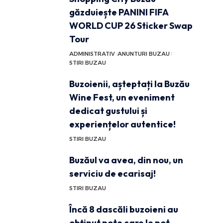
găzduiește PANINI FIFA
WORLD CUP 26 Sticker Swap
Tour
ADMINISTRATIV
ANUNTURI BUZAU
STIRI BUZAU
Buzoienii, așteptați la Buzău
Wine Fest, un eveniment
dedicat gustului și
experiențelor autentice!
STIRI BUZAU
Buzăul va avea, din nou, un
serviciu de ecarisaj!
STIRI BUZAU
Încă 8 dascăli buzoieni au
obținut note care le pot