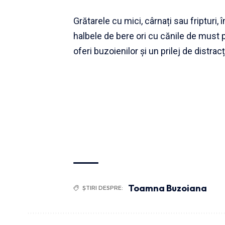
Grătarele cu mici, cârnați sau friptur
halbele de bere ori cu cănile de must 
oferi buzoienilor și un prilej de distra
Toamna Buzoiana
ȘTIRI DESPRE: