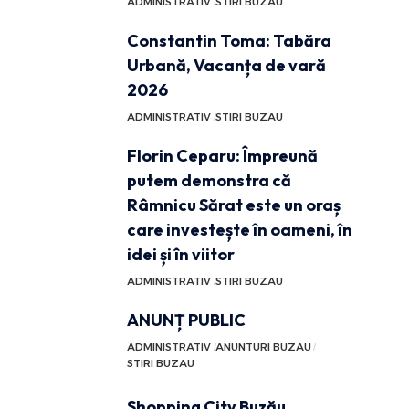
ADMINISTRATIV
STIRI BUZAU
Constantin Toma: Tabăra
Urbană, Vacanța de vară
2026
ADMINISTRATIV
STIRI BUZAU
Florin Ceparu: Împreună
putem demonstra că
Râmnicu Sărat este un oraș
care investește în oameni, în
idei și în viitor
ADMINISTRATIV
STIRI BUZAU
ANUNȚ PUBLIC
ADMINISTRATIV
ANUNTURI BUZAU
STIRI BUZAU
Shopping City Buzău