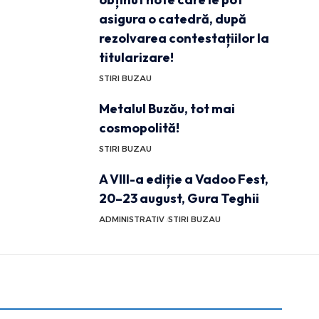
asigura o catedră, după
rezolvarea contestațiilor la
titularizare!
STIRI BUZAU
Metalul Buzău, tot mai
cosmopolită!
STIRI BUZAU
A VIII-a ediție a Vadoo Fest,
20–23 august, Gura Teghii
ADMINISTRATIV
STIRI BUZAU