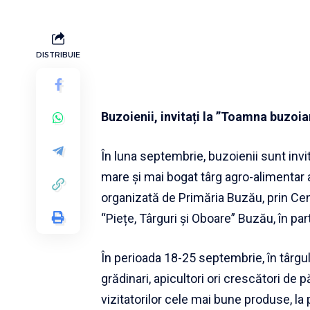
DISTRIBUIE
Buzoienii, invitați la ”Toamna buzoi
În luna septembrie, buzoienii sunt invi
mare și mai bogat târg agro-alimentar a
organizată de Primăria Buzău, prin Cen
“Piețe, Târguri și Oboare” Buzău, în par
În perioada 18-25 septembrie, în târgul 
grădinari, apicultori ori crescători de p
vizitatorilor cele mai bune produse, la 