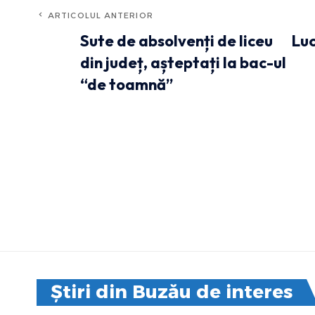
ARTICOLUL ANTERIOR
Sute de absolvenți de liceu
Lu
din județ, așteptați la bac-ul
“de toamnă”
Știri din Buzău de interes