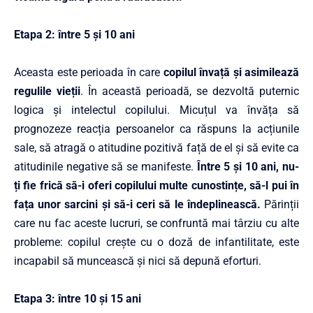
Etapa 2: între 5 și 10 ani
Aceasta este perioada în care
copilul învață și asimilează
regulile vieții
. În această perioadă, se dezvoltă puternic
logica și intelectul copilului. Micuțul va învăța să
prognozeze reacția persoanelor ca răspuns la acțiunile
sale, să atragă o atitudine pozitivă față de el și să evite ca
atitudinile negative să se manifeste.
Între 5 și 10 ani, nu-
ți fie frică să-i oferi copilului multe cunostințe, să-l pui în
fața unor sarcini și să-i ceri să le îndeplinească.
Părinții
care nu fac aceste lucruri, se confruntă mai târziu cu alte
probleme: copilul crește cu o doză de infantilitate, este
incapabil să muncească și nici să depună eforturi.
Etapa 3: între 10 și 15 ani