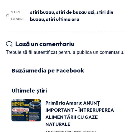
stiri buzau
,
stiri de buzau azi
,
stiri din
ȘTIRI
buzau
,
stiri ultima ora
DESPRE:
Lasă un comentariu
Trebuie să fii
autentificat
pentru a publica un comentariu.
Buzăumedia pe Facebook
Ultimele știri
Primăria Amaru: ANUNȚ
IMPORTANT – ÎNTRERUPEREA
ALIMENTĂRII CU GAZE
NATURALE