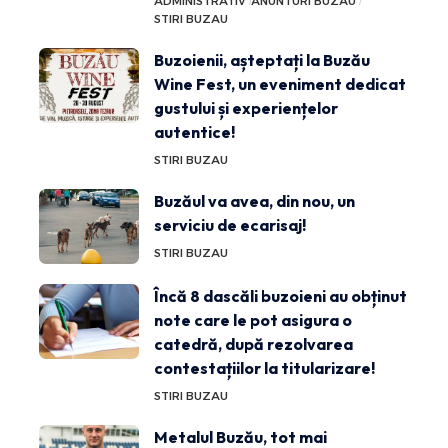
ADMINISTRATIV
ANUNTURI BUZAU
STIRI BUZAU
Buzoienii, așteptați la Buzău
Wine Fest, un eveniment dedicat
gustului și experiențelor
autentice!
STIRI BUZAU
Buzăul va avea, din nou, un
serviciu de ecarisaj!
STIRI BUZAU
Încă 8 dascăli buzoieni au obținut
note care le pot asigura o
catedră, după rezolvarea
contestațiilor la titularizare!
STIRI BUZAU
Metalul Buzău, tot mai