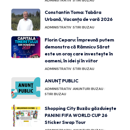
ADMINISTRATIV
STIRI BUZAU
Constantin Toma: Tabăra
Urbană, Vacanța de vară 2026
ADMINISTRATIV
STIRI BUZAU
Florin Ceparu: Împreună putem
demonstra că Râmnicu Sărat
este un oraș care investește în
oameni, în idei și în viitor
ADMINISTRATIV
STIRI BUZAU
ANUNȚ PUBLIC
ADMINISTRATIV
ANUNTURI BUZAU
STIRI BUZAU
Shopping City Buzău găzduiește
PANINI FIFA WORLD CUP 26
Sticker Swap Tour