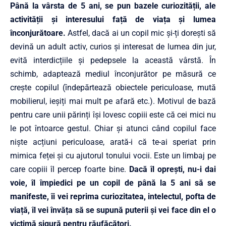
Până la vârsta de 5 ani, se pun bazele curiozității, ale
activității și interesului față de viața și lumea
înconjurătoare.
Astfel, dacă ai un copil mic și-ți dorești să
devină un adult activ, curios și interesat de lumea din jur,
evită interdicțiile și pedepsele la această vârstă. În
schimb, adaptează mediul înconjurător pe măsură ce
crește copilul (îndepărtează obiectele periculoase, mută
mobilierul, ieșiți mai mult pe afară etc.). Motivul de bază
pentru care unii părinți își lovesc copiii este că cei mici nu
le pot întoarce gestul. Chiar și atunci când copilul face
niște acțiuni periculoase, arată-i că te-ai speriat prin
mimica feței și cu ajutorul tonului vocii. Este un limbaj pe
care copiii îl percep foarte bine.
Dacă îl oprești, nu-i dai
voie, îl împiedici pe un copil de până la 5 ani să se
manifeste, îi vei reprima curiozitatea, intelectul, pofta de
viață, îl vei învăța să se supună puterii și vei face din el o
victimă sigură pentru răufăcători.