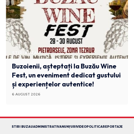
STIRI BUZAU
Buzoienii, așteptați la Buzău Wine
Fest, un eveniment dedicat gustului
și experiențelor autentice!
6 AUGUST 2026
STIRI BUZAU
ADMINISTRATIV
ANUNȚURI
VIDEO
POLITICA
REPORTAJE