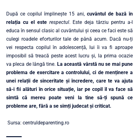
După ce copilul împlinește 15 ani,
cuvântul de bază în
relația cu el este
respectul
. Este deja târziu pentru a-l
educa în sensul clasic al cuvântului și ceea ce faci este să
culegi roadele eforturilor tale de până acum. Dacă nu-ți
vei respecta copilul în adolescență, lui îi va fi aproape
imposibil să treacă peste acest lucru și, la prima ocazie
va pleca de lângă tine.
La această vârstă nu se mai pune
problema de exercitare a controlului, ci de menținere a
unei relații de sinceritate și încredere, care te va ajuta
să-i fii alături în orice situație, iar pe copil îl va face să
simtă că mereu poate veni la tine să-ți spună ce
probleme are, fără a se simți judecat și criticat.
Sursa: centruldeparenting.ro