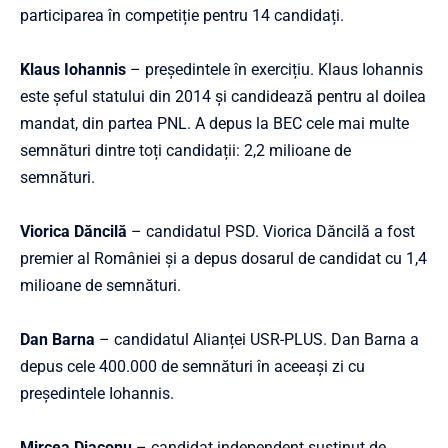
participarea în competiție pentru 14 candidați.
Klaus Iohannis
– președintele în exercițiu. Klaus Iohannis
este șeful statului din 2014 și candidează pentru al doilea
mandat, din partea PNL. A depus la BEC cele mai multe
semnături dintre toți candidații: 2,2 milioane de
semnături.
Viorica Dăncilă
– candidatul PSD. Viorica Dăncilă a fost
premier al României și a depus dosarul de candidat cu 1,4
milioane de semnături.
Dan Barna
– candidatul Alianței USR-PLUS. Dan Barna a
depus cele 400.000 de semnături în aceeași zi cu
președintele Iohannis.
Mircea Diaconu
– candidat independent susținut de