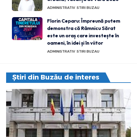
ADMINISTRATIV
STIRI BUZAU
Florin Ceparu: Împreună putem
demonstra că Râmnicu Sărat
este un oraș care investește în
oameni, în idei și în viitor
ADMINISTRATIV
STIRI BUZAU
Știri din Buzău de interes