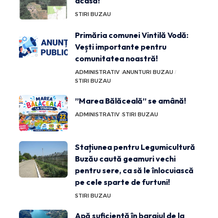
acasă!
STIRI BUZAU
Primăria comunei Vintilă Vodă:
Vești importante pentru
comunitatea noastră!
ADMINISTRATIV
ANUNTURI BUZAU
STIRI BUZAU
”Marea Bălăceală” se amână!
ADMINISTRATIV
STIRI BUZAU
Stațiunea pentru Legumicultură
Buzău caută geamuri vechi
pentru sere, ca să le înlocuiască
pe cele sparte de furtuni!
STIRI BUZAU
Apă suficientă în barajul de la