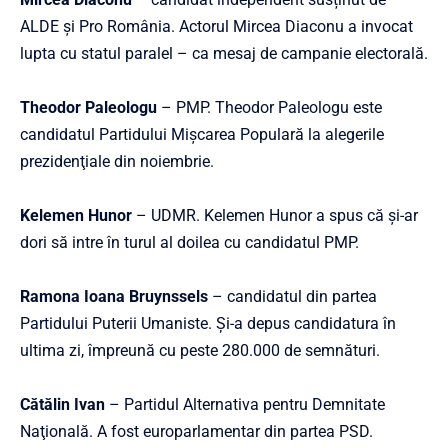
ALDE și Pro România. Actorul Mircea Diaconu a invocat
lupta cu statul paralel – ca mesaj de campanie electorală.
Theodor Paleologu
– PMP. Theodor Paleologu este
candidatul Partidului Mişcarea Populară la alegerile
prezidenţiale din noiembrie.
Kelemen Hunor
– UDMR. Kelemen Hunor a spus că și-ar
dori să intre în turul al doilea cu candidatul PMP.
Ramona Ioana Bruynssels
– candidatul din partea
Partidului Puterii Umaniste. Și-a depus candidatura în
ultima zi, împreună cu peste 280.000 de semnături.
Cătălin Ivan
– Partidul Alternativa pentru Demnitate
Naţională. A fost europarlamentar din partea PSD.