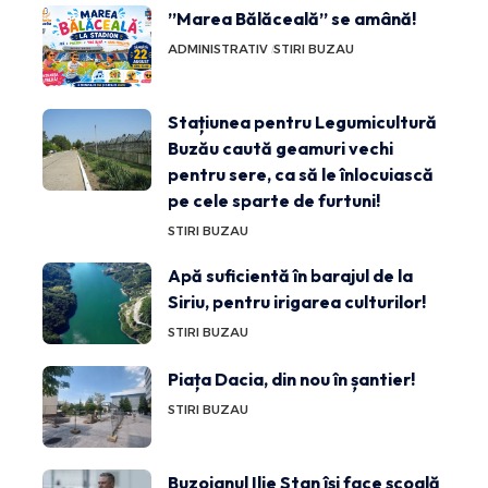
”Marea Bălăceală” se amână!
ADMINISTRATIV
STIRI BUZAU
Stațiunea pentru Legumicultură
Buzău caută geamuri vechi
pentru sere, ca să le înlocuiască
pe cele sparte de furtuni!
STIRI BUZAU
Apă suficientă în barajul de la
Siriu, pentru irigarea culturilor!
STIRI BUZAU
Piața Dacia, din nou în șantier!
STIRI BUZAU
Buzoianul Ilie Stan își face școală