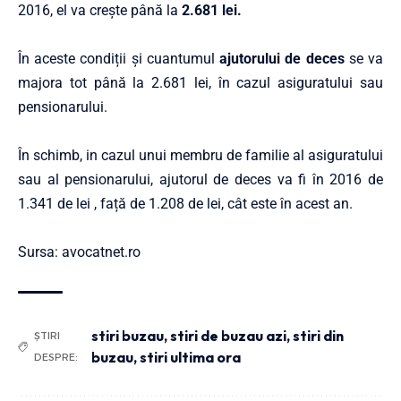
2016, el va crește până la
2.681 lei.
În aceste condiții și cuantumul
ajutorului de deces
se va
majora tot până la 2.681 lei, în cazul asiguratului sau
pensionarului.
În schimb, in cazul unui membru de familie al asiguratului
sau al pensionarului, ajutorul de deces va fi în 2016 de
1.341 de lei , față de 1.208 de lei, cât este în acest an.
Sursa: avocatnet.ro
stiri buzau
,
stiri de buzau azi
,
stiri din
ȘTIRI
buzau
,
stiri ultima ora
DESPRE: