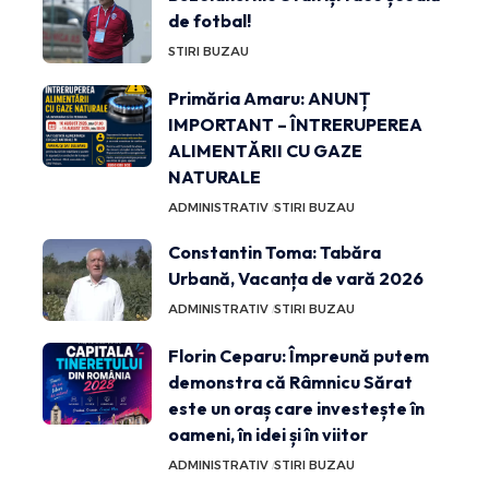
de fotbal!
STIRI BUZAU
Primăria Amaru: ANUNȚ
IMPORTANT – ÎNTRERUPEREA
ALIMENTĂRII CU GAZE
NATURALE
ADMINISTRATIV
STIRI BUZAU
Constantin Toma: Tabăra
Urbană, Vacanța de vară 2026
ADMINISTRATIV
STIRI BUZAU
Florin Ceparu: Împreună putem
demonstra că Râmnicu Sărat
este un oraș care investește în
oameni, în idei și în viitor
ADMINISTRATIV
STIRI BUZAU