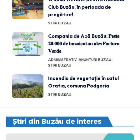
Club Buzău, în perioada de
pregătire!
STIRI BUZAU
Compania de Apă Buzău: 𝐏𝐞𝐬𝐭𝐞
𝟐𝟎.𝟎𝟎𝟎 𝐝𝐞 𝐛𝐮𝐳𝐨𝐢𝐞𝐧𝐢 𝐚𝐮 𝐚𝐥𝐞𝐬 𝐅𝐚𝐜𝐭𝐮𝐫𝐚
𝐕𝐞𝐫𝐝𝐞
ADMINISTRATIV
ANUNTURI BUZAU
STIRI BUZAU
Incendiu de vegetație în satul
Oratia, comuna Podgoria
STIRI BUZAU
Știri din Buzău de interes