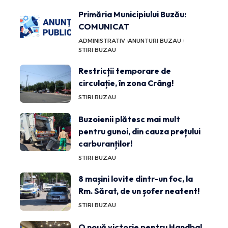
Primăria Municipiului Buzău:
COMUNICAT
ADMINISTRATIV
ANUNTURI BUZAU
STIRI BUZAU
Restricții temporare de
circulație, în zona Crâng!
STIRI BUZAU
Buzoienii plătesc mai mult
pentru gunoi, din cauza prețului
carburanților!
STIRI BUZAU
8 mașini lovite dintr-un foc, la
Rm. Sărat, de un șofer neatent!
STIRI BUZAU
O nouă victorie pentru Handbal