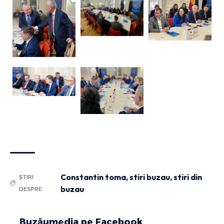
Constantin toma
,
stiri buzau
,
stiri din
ȘTIRI
buzau
DESPRE:
Buzăumedia pe Facebook