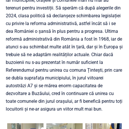
iar municipiile, orașele și comunele mari nu mai au
terenuri pentru investiții. Să sperăm că după alegerile din
2024, clasa politică să declanșeze schimbarea legislației
cu privire la reforma administrativă, astfel încât să i se
dea României o șansă în plus pentru a progresa. Ultima
reformă administrativă din România a fost în 1968, iar de
atunci s-au schimbat multe atât în țară, dar și în Europa și
trebuie să ne adaptăm realităților actuale. Chiar dacă
buzoienii nu s-au prezentat în număr suficient la
Referendumul pentru unirea cu comuna Țintești, prin care
se dubla suprafața municipiului, în jurul viitoarei
autostrăzi A7 și se mărea enorm capacitatea de
dezvoltare a Buzăului, cred în continuare că unirea cu
toate comunele din jurul orașului, ar fi benefică pentru toți
locuitorii și ne-ar asigura un viitor mult mai bun.