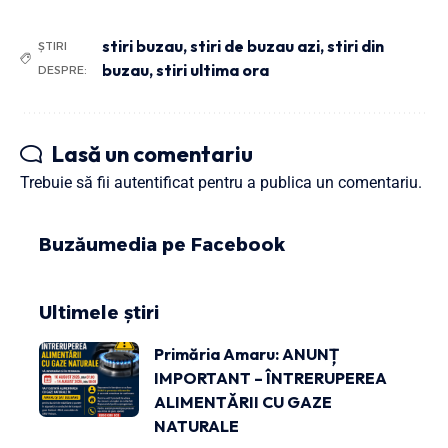
stiri buzau
,
stiri de buzau azi
,
stiri din
ȘTIRI
buzau
,
stiri ultima ora
DESPRE:
Lasă un comentariu
Trebuie să fii
autentificat
pentru a publica un comentariu.
Buzăumedia pe Facebook
Ultimele știri
Primăria Amaru: ANUNȚ
IMPORTANT – ÎNTRERUPEREA
ALIMENTĂRII CU GAZE
NATURALE