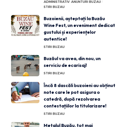
ADMINISTRATIV
ANUNTURI BUZAU
STIRI BUZAU
Buzoienii, așteptați la Buzău
Wine Fest, un eveniment dedicat
gustului și experiențelor
autentice!
STIRI BUZAU
Buzăul va avea, din nou, un
serviciu de ecarisaj!
STIRI BUZAU
Încă 8 dascăli buzoieni au obținut
note care le pot asigura o
catedră, după rezolvarea
contestațiilor la titularizare!
STIRI BUZAU
Metalul Buzău, tot mai