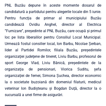
PNL Buzău depune în aceste momente dosarul de
candidatură a partidului pentru alegerile locale din 5 iunie.
Pentru funcţia de primar al municipiului Buzău
candidează Ovidiu Anghel, director al Electrica
”Furnizare”, președinte al PNL Buzău, care ocupă și primul
loc pe lista liberalilor pentru Consiliul Local Municipal.
Urmează fostul consilier local, Ion Barbu, Nicolae Şerban,
lider al Partidei Romilor, filiala Buzău, preşedintele
organizaţiei judeţene de tineret, Liviu Barbu, profesorul de
sport George Vlad, Liviu Bănică, preşedintele de la
organizaţia de pensionari, Viorica Suditu, şefa
organizaţiei de femei, Simona Şuchea, director economic
la o societate buzoiană din domeniul filaturii, medicul
veterinar Ion Budişteanu și Bogdan Duţă, director la o
sucursală a unei firme de asigurări.