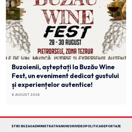
STIRI BUZAU
Buzoienii, așteptați la Buzău Wine
Fest, un eveniment dedicat gustului
și experiențelor autentice!
6 AUGUST 2026
STIRI BUZAU
ADMINISTRATIV
ANUNȚURI
VIDEO
POLITICA
REPORTAJE