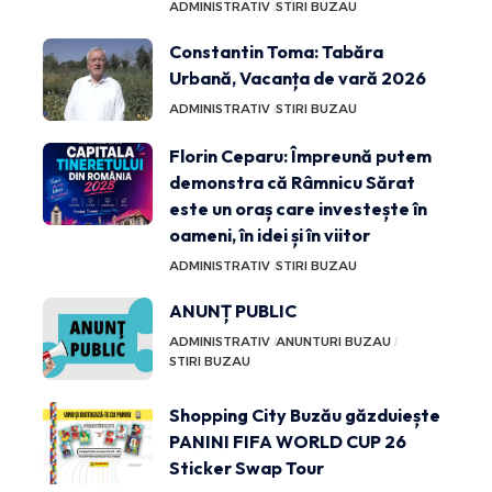
ADMINISTRATIV
STIRI BUZAU
Constantin Toma: Tabăra
Urbană, Vacanța de vară 2026
ADMINISTRATIV
STIRI BUZAU
Florin Ceparu: Împreună putem
demonstra că Râmnicu Sărat
este un oraș care investește în
oameni, în idei și în viitor
ADMINISTRATIV
STIRI BUZAU
ANUNȚ PUBLIC
ADMINISTRATIV
ANUNTURI BUZAU
STIRI BUZAU
Shopping City Buzău găzduiește
PANINI FIFA WORLD CUP 26
Sticker Swap Tour