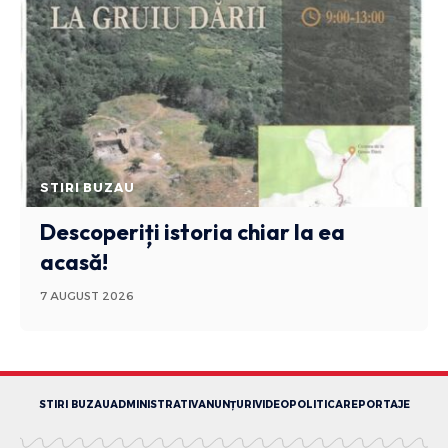
STIRI BUZAU
Descoperiți istoria chiar la ea
acasă!
7 AUGUST 2026
STIRI BUZAU
ADMINISTRATIV
ANUNȚURI
VIDEO
POLITICA
REPORTAJE