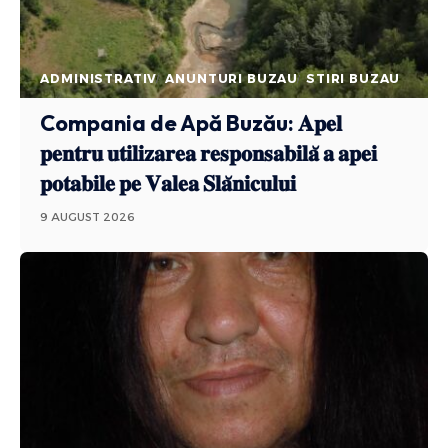
ADMINISTRATIV
ANUNTURI BUZAU
STIRI BUZAU
Compania de Apă Buzău: 𝐀𝐩𝐞𝐥
𝐩𝐞𝐧𝐭𝐫𝐮 𝐮𝐭𝐢𝐥𝐢𝐳𝐚𝐫𝐞𝐚 𝐫𝐞𝐬𝐩𝐨𝐧𝐬𝐚𝐛𝐢𝐥𝐚̆ 𝐚 𝐚𝐩𝐞𝐢
𝐩𝐨𝐭𝐚𝐛𝐢𝐥𝐞 𝐩𝐞 𝐕𝐚𝐥𝐞𝐚 𝐒𝐥𝐚̆𝐧𝐢𝐜𝐮𝐥𝐮𝐢
9 AUGUST 2026