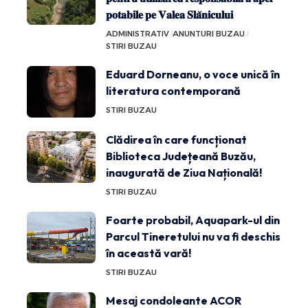
𝐩𝐨𝐭𝐚𝐛𝐢𝐥𝐞 𝐩𝐞 𝐕𝐚𝐥𝐞𝐚 𝐒𝐥𝐚̆𝐧𝐢𝐜𝐮𝐥𝐮𝐢
ADMINISTRATIV
ANUNTURI BUZAU
STIRI BUZAU
Eduard Dorneanu, o voce unică în
literatura contemporană
STIRI BUZAU
Clădirea în care funcționat
Biblioteca Județeană Buzău,
inaugurată de Ziua Națională!
STIRI BUZAU
Foarte probabil, Aquapark-ul din
Parcul Tineretului nu va fi deschis
în această vară!
STIRI BUZAU
Mesaj condoleante ACOR