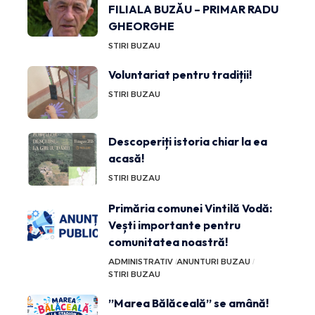
FILIALA BUZĂU – PRIMAR RADU
GHEORGHE
STIRI BUZAU
Voluntariat pentru tradiții!
STIRI BUZAU
Descoperiți istoria chiar la ea
acasă!
STIRI BUZAU
Primăria comunei Vintilă Vodă:
Vești importante pentru
comunitatea noastră!
ADMINISTRATIV
ANUNTURI BUZAU
STIRI BUZAU
”Marea Bălăceală” se amână!