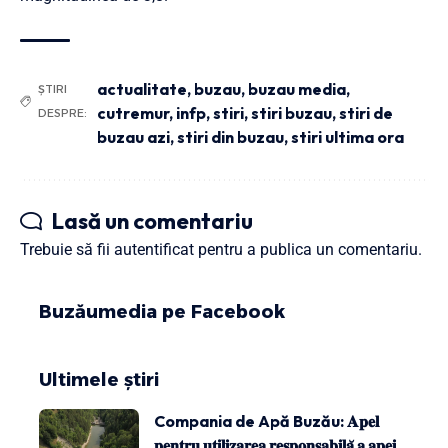
actualitate
,
buzau
,
buzau media
,
ȘTIRI
cutremur
,
infp
,
stiri
,
stiri buzau
,
stiri de
DESPRE:
buzau azi
,
stiri din buzau
,
stiri ultima ora
Lasă un comentariu
Trebuie să fii
autentificat
pentru a publica un comentariu.
Buzăumedia pe Facebook
Ultimele știri
Compania de Apă Buzău: 𝐀𝐩𝐞𝐥
𝐩𝐞𝐧𝐭𝐫𝐮 𝐮𝐭𝐢𝐥𝐢𝐳𝐚𝐫𝐞𝐚 𝐫𝐞𝐬𝐩𝐨𝐧𝐬𝐚𝐛𝐢𝐥𝐚̆ 𝐚 𝐚𝐩𝐞𝐢