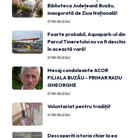
Biblioteca Județeană Buzău,
inaugurată de Ziua Națională!
STIRI BUZAU
Foarte probabil, Aquapark-ul din
Parcul Tineretului nu va fi deschis
în această vară!
STIRI BUZAU
Mesaj condoleante ACOR
FILIALA BUZĂU – PRIMAR RADU
GHEORGHE
STIRI BUZAU
Voluntariat pentru tradiții!
STIRI BUZAU
Descoperiți istoria chiar la ea