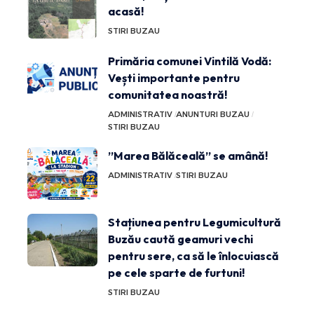
acasă!
STIRI BUZAU
Primăria comunei Vintilă Vodă:
Vești importante pentru
comunitatea noastră!
ADMINISTRATIV
ANUNTURI BUZAU
STIRI BUZAU
”Marea Bălăceală” se amână!
ADMINISTRATIV
STIRI BUZAU
Stațiunea pentru Legumicultură
Buzău caută geamuri vechi
pentru sere, ca să le înlocuiască
pe cele sparte de furtuni!
STIRI BUZAU