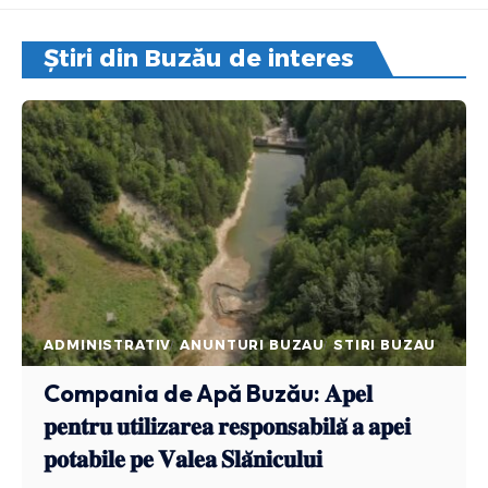
Știri din Buzău de interes
ADMINISTRATIV
ANUNTURI BUZAU
STIRI BUZAU
Compania de Apă Buzău: 𝐀𝐩𝐞𝐥
𝐩𝐞𝐧𝐭𝐫𝐮 𝐮𝐭𝐢𝐥𝐢𝐳𝐚𝐫𝐞𝐚 𝐫𝐞𝐬𝐩𝐨𝐧𝐬𝐚𝐛𝐢𝐥𝐚̆ 𝐚 𝐚𝐩𝐞𝐢
𝐩𝐨𝐭𝐚𝐛𝐢𝐥𝐞 𝐩𝐞 𝐕𝐚𝐥𝐞𝐚 𝐒𝐥𝐚̆𝐧𝐢𝐜𝐮𝐥𝐮𝐢