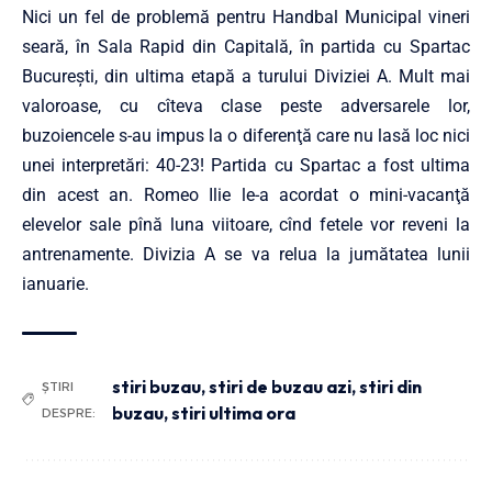
Nici un fel de problemă pentru Handbal Municipal vineri
seară, în Sala Rapid din Capitală, în partida cu Spartac
Bucureşti, din ultima etapă a turului Diviziei A. Mult mai
valoroase, cu cîteva clase peste adversarele lor,
buzoiencele s-au impus la o diferenţă care nu lasă loc nici
unei interpretări: 40-23! Partida cu Spartac a fost ultima
din acest an. Romeo Ilie le-a acordat o mini-vacanţă
elevelor sale pînă luna viitoare, cînd fetele vor reveni la
antrenamente. Divizia A se va relua la jumătatea lunii
ianuarie.
stiri buzau
,
stiri de buzau azi
,
stiri din
ȘTIRI
buzau
,
stiri ultima ora
DESPRE: