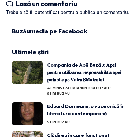
Lasă un comentariu
Trebuie să fii
autentificat
pentru a publica un comentariu.
Buzăumedia pe Facebook
Ultimele știri
Compania de Apă Buzău: 𝐀𝐩𝐞𝐥
𝐩𝐞𝐧𝐭𝐫𝐮 𝐮𝐭𝐢𝐥𝐢𝐳𝐚𝐫𝐞𝐚 𝐫𝐞𝐬𝐩𝐨𝐧𝐬𝐚𝐛𝐢𝐥𝐚̆ 𝐚 𝐚𝐩𝐞𝐢
𝐩𝐨𝐭𝐚𝐛𝐢𝐥𝐞 𝐩𝐞 𝐕𝐚𝐥𝐞𝐚 𝐒𝐥𝐚̆𝐧𝐢𝐜𝐮𝐥𝐮𝐢
ADMINISTRATIV
ANUNTURI BUZAU
STIRI BUZAU
Eduard Dorneanu, o voce unică în
literatura contemporană
STIRI BUZAU
Clădirea în care funcționat