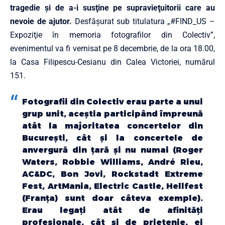
tragedie şi de a-i susţine pe supravieţuitorii care au
nevoie de ajutor.
Desfăşurat sub titulatura „#FIND_US –
Expoziţie în memoria fotografilor din Colectiv”,
evenimentul va fi vernisat pe 8 decembrie, de la ora 18.00,
la Casa Filipescu-Cesianu din Calea Victoriei, numărul
151.
Fotografii din Colectiv erau parte a unui
grup unit, aceştia participând împreună
atât la majoritatea concertelor din
Bucureşti, cât şi la concertele de
anvergură din ţară şi nu numai (Roger
Waters, Robbie Williams, André Rieu,
AC&DC, Bon Jovi, Rockstadt Extreme
Fest, ArtMania, Electric Castle, Hellfest
(Franţa) sunt doar câteva exemple).
Erau legaţi atât de afinităţi
profesionale, cât şi de prietenie, ei