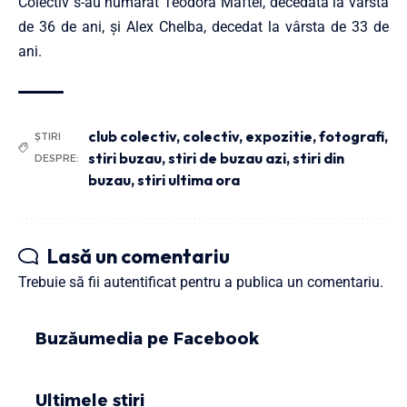
Colectiv s-au numărat Teodora Maftei, decedată la vârsta
de 36 de ani, şi Alex Chelba, decedat la vârsta de 33 de
ani.
club colectiv
,
colectiv
,
expozitie
,
fotografi
,
ȘTIRI
stiri buzau
,
stiri de buzau azi
,
stiri din
DESPRE:
buzau
,
stiri ultima ora
Lasă un comentariu
Trebuie să fii
autentificat
pentru a publica un comentariu.
Buzăumedia pe Facebook
Ultimele știri