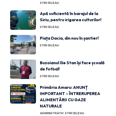
STIRI BUZAU
Apă suficientă în barajul de la
Siriu, pentru irigarea culturilor!
STIRI BUZAU
Piața Dacia, din nou în șantier!
STIRI BUZAU
Buzoianul Ilie Stan își face școală
de fotbal!
STIRI BUZAU
Primăria Amaru: ANUNȚ
IMPORTANT – ÎNTRERUPEREA
ALIMENTĂRII CU GAZE
NATURALE
ADMINISTRATIV
STIRI BUZAU