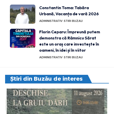
Constantin Toma: Tabăra
Urbană, Vacanța de vară 2026
ADMINISTRATIV
STIRI BUZAU
Florin Ceparu: Împreună putem
demonstra că Râmnicu Sărat
este un oraș care investește în
oameni, în idei și în viitor
ADMINISTRATIV
STIRI BUZAU
Știri din Buzău de interes