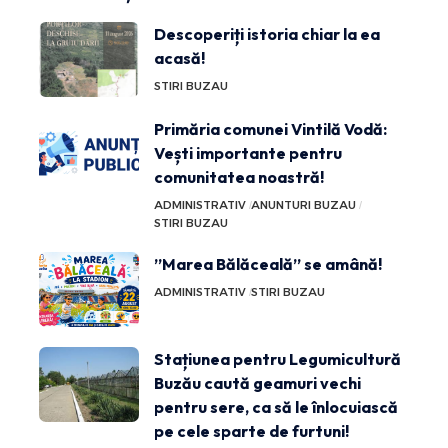
Descoperiți istoria chiar la ea
acasă!
STIRI BUZAU
Primăria comunei Vintilă Vodă:
Vești importante pentru
comunitatea noastră!
ADMINISTRATIV
ANUNTURI BUZAU
STIRI BUZAU
”Marea Bălăceală” se amână!
ADMINISTRATIV
STIRI BUZAU
Stațiunea pentru Legumicultură
Buzău caută geamuri vechi
pentru sere, ca să le înlocuiască
pe cele sparte de furtuni!