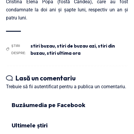
Cristina Elena Popa (fostă Cândea), care au fost
condamnate la doi ani şi şapte luni, respectiv un an şi
patru luni.
stiri buzau
,
stiri de buzau azi
,
stiri din
ȘTIRI
buzau
,
stiri ultima ora
DESPRE:
Lasă un comentariu
Trebuie să fii
autentificat
pentru a publica un comentariu.
Buzăumedia pe Facebook
Ultimele știri