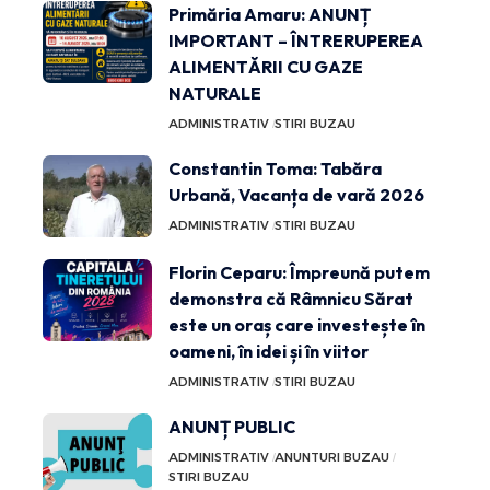
Primăria Amaru: ANUNȚ
IMPORTANT – ÎNTRERUPEREA
ALIMENTĂRII CU GAZE
NATURALE
ADMINISTRATIV
STIRI BUZAU
Constantin Toma: Tabăra
Urbană, Vacanța de vară 2026
ADMINISTRATIV
STIRI BUZAU
Florin Ceparu: Împreună putem
demonstra că Râmnicu Sărat
este un oraș care investește în
oameni, în idei și în viitor
ADMINISTRATIV
STIRI BUZAU
ANUNȚ PUBLIC
ADMINISTRATIV
ANUNTURI BUZAU
STIRI BUZAU