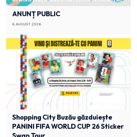
ADMINISTRATIV
ANUNTURI BUZAU
STIRI BUZAU
ANUNȚ PUBLIC
6 AUGUST 2026
ADMINISTRATIV
ANUNTURI BUZAU
STIRI BUZAU
Shopping City Buzău găzduiește
PANINI FIFA WORLD CUP 26 Sticker
Swap Tour