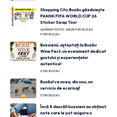
Shopping City Buzău găzduiește
PANINI FIFA WORLD CUP 26
Sticker Swap Tour
ADMINISTRATIV
ANUNTURI BUZAU
STIRI BUZAU
Buzoienii, așteptați la Buzău
Wine Fest, un eveniment dedicat
gustului și experiențelor
autentice!
STIRI BUZAU
Buzăul va avea, din nou, un
serviciu de ecarisaj!
STIRI BUZAU
Încă 8 dascăli buzoieni au obținut
note care le pot asigura o