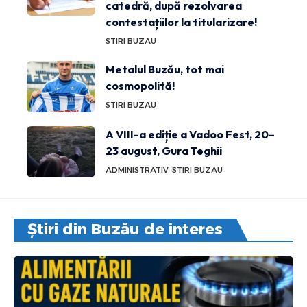
catedră, după rezolvarea
contestațiilor la titularizare!
STIRI BUZAU
Metalul Buzău, tot mai
cosmopolită!
STIRI BUZAU
A VIII-a ediție a Vadoo Fest, 20–
23 august, Gura Teghii
ADMINISTRATIV
STIRI BUZAU
Știri din Buzău de interes