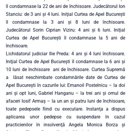
îl condamnase la 22 de ani de închisoare. Judecătorul Ion
Stanciu: de 3 ani şi 4 luni. Iniţial Curtea de Apel Bucureşti
îl condamnase la 3 ani şi 8 luni de închisoare.
Judecătorul Sorin Ciprian Viziru: 4 ani şi 6 luni. Iniţial
Curtea de Apel Bucureşti îl condamnase la 5 ani de
închisoare.
Lichidatorul judiciar Ilie Preda: 4 ani şi 4 luni închisoare.
Iniţial Curtea de Apel Bucureşti îl condamnase la 6 ani şi
10 luni de închisoare ani de închisoare. Curtea Supremă
a lăsat neschimbate condamnările date de Curtea de
Apel Bucureşti în cazurile lui: Emanoil Postelnicu – la doi
ani şi opt luni, Gabriel Hanganu – la trei ani şi omul de
afaceri Iosif Armaş – la un an şi patru luni de închisoare,
toate pedepsele fiind cu executare. Instanţa a dispus
aplicarea unor pedepse cu suspendare în cazul
practicienilor în insolvenţă Angela Monica Borza şi