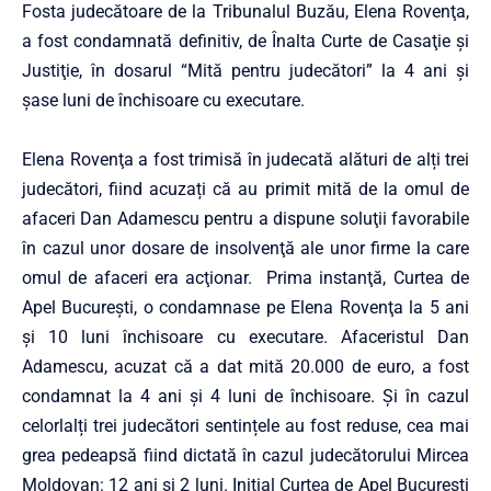
Fosta judecătoare de la Tribunalul Buzău, Elena Rovenţa,
a fost condamnată definitiv, de Înalta Curte de Casaţie şi
Justiţie, în dosarul “Mită pentru judecători” la 4 ani şi
șase luni de închisoare cu executare.
Elena Rovenţa a fost trimisă în judecată alături de alți trei
judecători, fiind acuzați că au primit mită de la omul de
afaceri Dan Adamescu pentru a dispune soluţii favorabile
în cazul unor dosare de insolvenţă ale unor firme la care
omul de afaceri era acţionar. Prima instanţă, Curtea de
Apel Bucureşti, o condamnase pe Elena Rovenţa la 5 ani
şi 10 luni închisoare cu executare. Afaceristul Dan
Adamescu, acuzat că a dat mită 20.000 de euro, a fost
condamnat la 4 ani şi 4 luni de închisoare. Și în cazul
celorlalți trei judecători sentințele au fost reduse, cea mai
grea pedeapsă fiind dictată în cazul judecătorului Mircea
Moldovan: 12 ani şi 2 luni. Iniţial Curtea de Apel Bucureşti