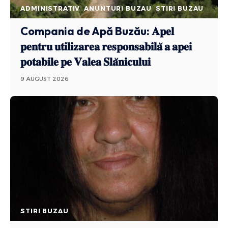
ADMINISTRATIV
ANUNTURI BUZAU
STIRI BUZAU
Compania de Apă Buzău: 𝐀𝐩𝐞𝐥
𝐩𝐞𝐧𝐭𝐫𝐮 𝐮𝐭𝐢𝐥𝐢𝐳𝐚𝐫𝐞𝐚 𝐫𝐞𝐬𝐩𝐨𝐧𝐬𝐚𝐛𝐢𝐥𝐚̆ 𝐚 𝐚𝐩𝐞𝐢
𝐩𝐨𝐭𝐚𝐛𝐢𝐥𝐞 𝐩𝐞 𝐕𝐚𝐥𝐞𝐚 𝐒𝐥𝐚̆𝐧𝐢𝐜𝐮𝐥𝐮𝐢
9 AUGUST 2026
STIRI BUZAU