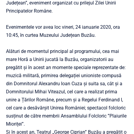
Județean”, eveniment organizat cu prilejul Zilei Unirii
Principatelor Române.
Evenimentele vor avea loc vineri, 24
ianuarie 2020, ora
10:45, în curtea Muzeului Județean Buzău.
Alături de momentul principal al programului, cea mai
mare Horă a Unirii jucată la Buzău, organizatorii au
pregătit și în acest an momente speciale reprezentate de:
muzică militară, primirea delegației unioniste compusă
din Domnitorul Alexandru Ioan Cuza și suita sa, cât și a
Domnitorului Mihai Viteazul, cel care a realizat prima
unire a Țărilor Române, precum și a Regelui Ferdinand I,
cel care a desăvărșit Unirea României; spectacol folcloric
susținut de către membrii Ansamblului Folcloric ”Plaiurile
Mioriței”.
Și în acest an, Teatrul „George Ciprian” Buzău a pregătit o