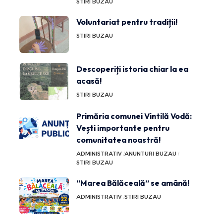
STIRI BUZAU
Voluntariat pentru tradiții!
STIRI BUZAU
Descoperiți istoria chiar la ea
acasă!
STIRI BUZAU
Primăria comunei Vintilă Vodă:
Vești importante pentru
comunitatea noastră!
ADMINISTRATIV
ANUNTURI BUZAU
STIRI BUZAU
”Marea Bălăceală” se amână!
ADMINISTRATIV
STIRI BUZAU