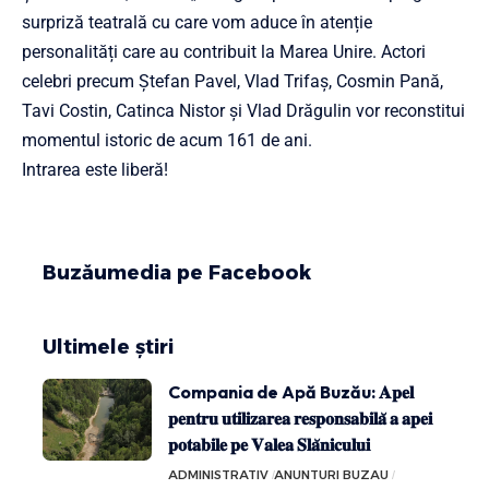
surpriză teatrală cu care vom aduce în atenție
personalități care au contribuit la Marea Unire. Actori
celebri precum Ștefan Pavel, Vlad Trifaș, Cosmin Pană,
Tavi Costin, Catinca Nistor și Vlad Drăgulin vor reconstitui
momentul istoric de acum 161 de ani.
Intrarea este liberă!
Buzăumedia pe Facebook
Ultimele știri
Compania de Apă Buzău: 𝐀𝐩𝐞𝐥
𝐩𝐞𝐧𝐭𝐫𝐮 𝐮𝐭𝐢𝐥𝐢𝐳𝐚𝐫𝐞𝐚 𝐫𝐞𝐬𝐩𝐨𝐧𝐬𝐚𝐛𝐢𝐥𝐚̆ 𝐚 𝐚𝐩𝐞𝐢
𝐩𝐨𝐭𝐚𝐛𝐢𝐥𝐞 𝐩𝐞 𝐕𝐚𝐥𝐞𝐚 𝐒𝐥𝐚̆𝐧𝐢𝐜𝐮𝐥𝐮𝐢
ADMINISTRATIV
ANUNTURI BUZAU