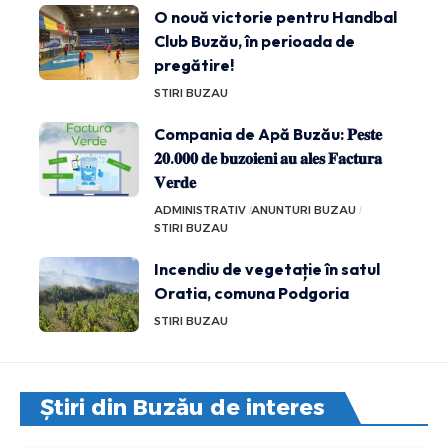
O nouă victorie pentru Handbal
Club Buzău, în perioada de
pregătire!
STIRI BUZAU
Compania de Apă Buzău: 𝐏𝐞𝐬𝐭𝐞
𝟐𝟎.𝟎𝟎𝟎 𝐝𝐞 𝐛𝐮𝐳𝐨𝐢𝐞𝐧𝐢 𝐚𝐮 𝐚𝐥𝐞𝐬 𝐅𝐚𝐜𝐭𝐮𝐫𝐚
𝐕𝐞𝐫𝐝𝐞
ADMINISTRATIV
ANUNTURI BUZAU
STIRI BUZAU
Incendiu de vegetație în satul
Oratia, comuna Podgoria
STIRI BUZAU
Știri din Buzău de interes