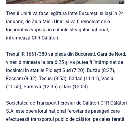
Trenul Unirii va face legătura între Bucureşti şi Iaşi în 24
ianuarie, de Ziua Micii Uniri, şi va fi remorcat de o
locomotivă vopsită în culorile steagului naţional,
informează CFR Călători.
Trenul IR 1661/380 va pleca din Bucureşti, Gara de Nord,
vineri dimineaţa la ora 6:25 şi va putea fi întâmpinat de
localnici în staţiile Ploieşti Sud (7:20), Buzău (8:27),
Focşani (9:32), Tecuci (9:53), Bârlad (11:11), Vaslui
(11:55), Bârnova (12:35) şi Iaşi (13:03).
Societatea de Transport Feroviar de Călători CFR Călători
S.A. este operatorul naţional feroviar de pasageri care
efectuează transportul public de călători pe calea ferată.