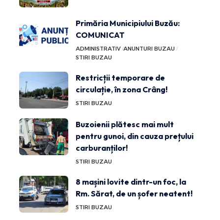
Primăria Municipiului Buzău:
COMUNICAT
ADMINISTRATIV
ANUNTURI BUZAU
STIRI BUZAU
Restricții temporare de
circulație, în zona Crâng!
STIRI BUZAU
Buzoienii plătesc mai mult
pentru gunoi, din cauza prețului
carburanților!
STIRI BUZAU
8 mașini lovite dintr-un foc, la
Rm. Sărat, de un șofer neatent!
STIRI BUZAU