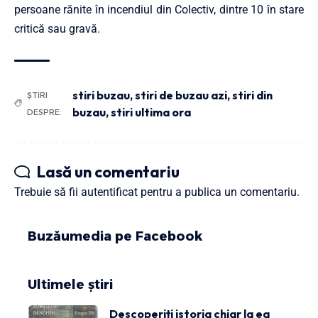
persoane rănite în incendiul din Colectiv, dintre 10 în stare
critică sau gravă.
stiri buzau
,
stiri de buzau azi
,
stiri din
ȘTIRI
buzau
,
stiri ultima ora
DESPRE:
Lasă un comentariu
Trebuie să fii
autentificat
pentru a publica un comentariu.
Buzăumedia pe Facebook
Ultimele știri
Descoperiți istoria chiar la ea