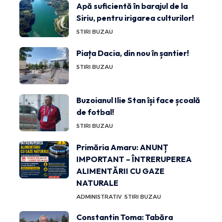
Apă suficientă în barajul de la
Siriu, pentru irigarea culturilor!
STIRI BUZAU
Piața Dacia, din nou în șantier!
STIRI BUZAU
Buzoianul Ilie Stan își face școală
de fotbal!
STIRI BUZAU
Primăria Amaru: ANUNȚ
IMPORTANT – ÎNTRERUPEREA
ALIMENTĂRII CU GAZE
NATURALE
ADMINISTRATIV
STIRI BUZAU
Constantin Toma: Tabăra