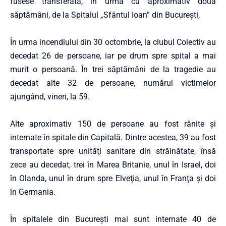
fusese transferată, în urmă cu aproximativ două
săptămâni, de la Spitalul „Sfântul Ioan” din Bucureşti,
În urma incendiului din 30 octombrie, la clubul Colectiv au
decedat 26 de persoane, iar pe drum spre spital a mai
murit o persoană. În trei săptămâni de la tragedie au
decedat alte 32 de persoane, numărul victimelor
ajungând, vineri, la 59.
Alte aproximativ 150 de persoane au fost rănite şi
internate în spitale din Capitală. Dintre acestea, 39 au fost
transportate spre unităţi sanitare din străinătate, însă
zece au decedat, trei în Marea Britanie, unul în Israel, doi
în Olanda, unul în drum spre Elveţia, unul în Franţa şi doi
în Germania.
În spitalele din Bucureşti mai sunt internate 40 de