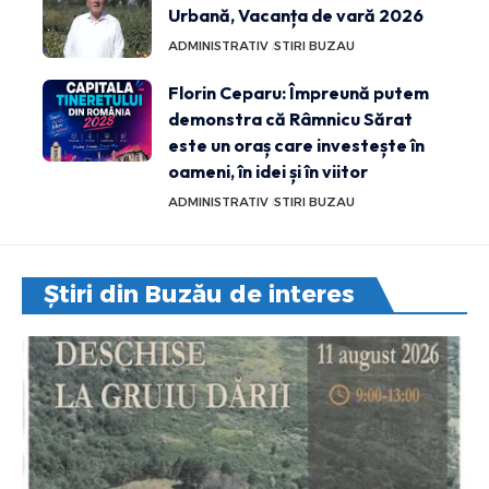
Urbană, Vacanța de vară 2026
ADMINISTRATIV
STIRI BUZAU
Florin Ceparu: Împreună putem
demonstra că Râmnicu Sărat
este un oraș care investește în
oameni, în idei și în viitor
ADMINISTRATIV
STIRI BUZAU
Știri din Buzău de interes