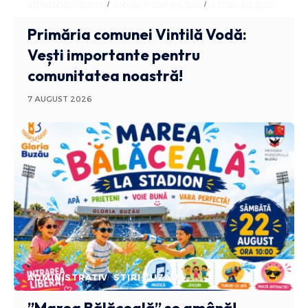
ADMINISTRATIV
ANUNTURI BUZAU
STIRI BUZAU
Primăria comunei Vintilă Vodă:
Vești importante pentru
comunitatea noastră!
7 AUGUST 2026
ADMINISTRATIV
STIRI BUZAU
”Marea Bălăceală” se amână!