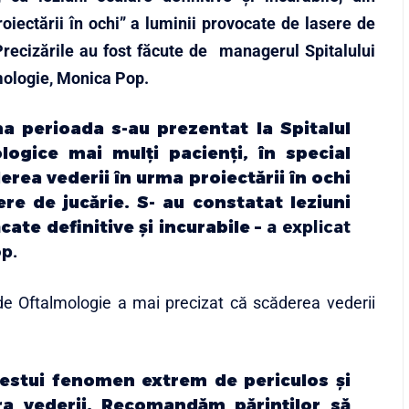
oiectării în ochi” a luminii provocate de lasere de
Precizările au fost făcute de managerul Spitalului
mologie, Monica Pop.
ma perioada s-au prezentat la Spitalul
logice mai mulţi pacienţi, în special
derea vederii în urma proiectării în ochi
re de jucărie. S- au constatat leziuni
cate definitive şi incurabile –
a explicat
p.
e Oftalmologie a mai precizat că scăderea vederii
estui fenomen extrem de periculos şi
a vederii. Recomandăm părinţilor să