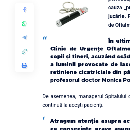
cauza „pr
jucărie. 
de Oftal
În ulti
Clinic de Urgenţe Oftalmo
copii şi tineri, acuzând scă
a luminii provocate de lase
retiniene cicatriciale din pă
profesorul doctor Monica Po
De asemenea, managerul Spitalului d
continuă la aceşti pacienţi.
Atragem atenţia asupra ac
cu consecinţe grave asupr