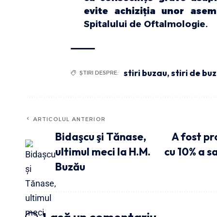
evite achiziţia unor ase
Spitalului de Oftalmologie.
stiri buzau
,
stiri de bu
ȘTIRI DESPRE:
ARTICOLUL ANTERIOR
Bidaşcu şi Tănase,
A fost p
ultimul meci la H.M.
cu 10% a s
Buzău