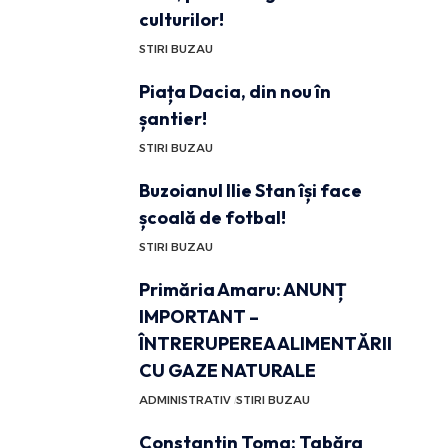
culturilor!
STIRI BUZAU
Piața Dacia, din nou în
șantier!
STIRI BUZAU
Buzoianul Ilie Stan își face
școală de fotbal!
STIRI BUZAU
Primăria Amaru: ANUNȚ
IMPORTANT –
ÎNTRERUPEREA ALIMENTĂRII
CU GAZE NATURALE
ADMINISTRATIV
STIRI BUZAU
Constantin Toma: Tabăra