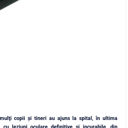
ulţi copii şi tineri au ajuns la spital, în ultima
, cu leziuni oculare definitive şi incurabile, din