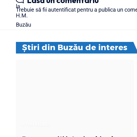
Lasă un comentariu
Trebuie să fii
autentificat
pentru a publica un come
Știri din Buzău de interes
STIRI BUZAU