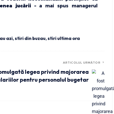
menea jucării –
a mai spus managerul
zau azi
,
stiri din buzau
,
stiri ultima ora
ARTICOLUL URMĂTOR
romulgată legea privind majorarea
alariilor pentru personalul bugetar