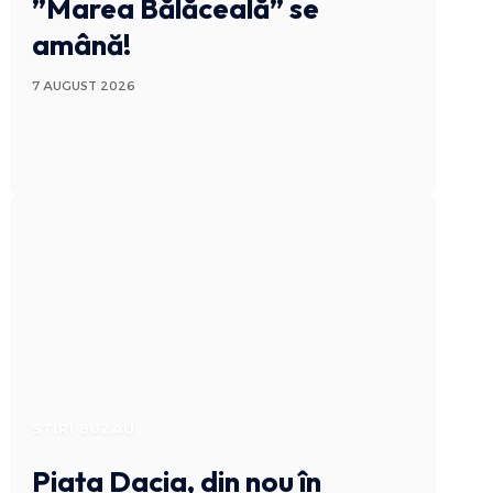
”Marea Bălăceală” se
amână!
7 AUGUST 2026
STIRI BUZAU
Piața Dacia, din nou în