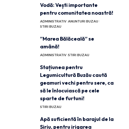
Vodă: Vești importante
pentru comunitatea noastră!
ADMINISTRATIV
ANUNTURI BUZAU
STIRI BUZAU
”Marea Bălăceală” se
amână!
ADMINISTRATIV
STIRI BUZAU
Stațiunea pentru
Legumicultură Buzău caută
geamuri vechi pentru sere, ca
să le înlocuiască pe cele
sparte de furtuni!
STIRI BUZAU
Apă suficientă în barajul de la
Siriu, pentru irigarea