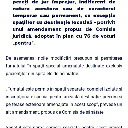
pereţi de jur împrejur, indiferent de
natura acestora sau de caracterul
temporar sau permanent, cu excepţia
spaţiilor cu destinaţie locativă –
potrivit
unui amendament propus de Comisia
juridică, adoptat în plen cu 76 de voturi
„pentru”.
De asemenea, noile modificări presupun şi permiterea
fumatului în spaţii special amenajate destinate exclusiv
pacienţilor din spitalele de psihiatrie.
„Fumatul este permis în spaţii separate, complet izolate şi
inscripţionate special pentru această destinaţie, precum şi
pe terase exterioare amenajate în acest scop”, prevede un
alt amendament, propus de Comisia de sănătate.
Senatul este prima cameră sesizată pentru acest proiect