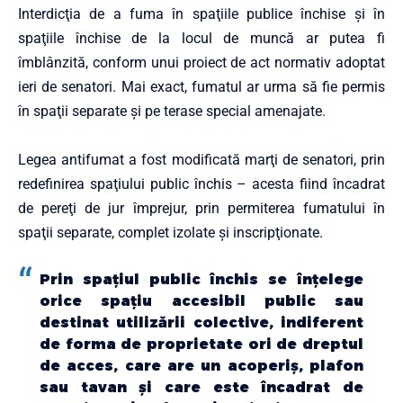
Interdicţia de a fuma în spaţiile publice închise şi în
spaţiile închise de la locul de muncă ar putea fi
îmblânzită, conform unui proiect de act normativ adoptat
ieri de senatori. Mai exact, fumatul ar urma să fie permis
în spaţii separate şi pe terase special amenajate.
Legea antifumat a fost modificată marţi de senatori, prin
redefinirea spaţiului public închis – acesta fiind încadrat
de pereţi de jur împrejur, prin permiterea fumatului în
spaţii separate, complet izolate şi inscripţionate.
Prin spaţiul public închis se înţelege
orice spaţiu accesibil public sau
destinat utilizării colective, indiferent
de forma de proprietate ori de dreptul
de acces, care are un acoperiş, plafon
sau tavan şi care este încadrat de