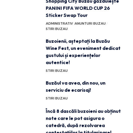
Shopping City Buzău găzduiește
PANINI FIFA WORLD CUP 26
Sticker Swap Tour
ADMINISTRATIV
ANUNTURI BUZAU
STIRI BUZAU
Buzoienii, așteptați la Buzău
Wine Fest, un eveniment dedicat
gustului și experiențelor
autentice!
STIRI BUZAU
Buzăul va avea, din nou, un
serviciu de ecarisaj!
STIRI BUZAU
Încă 8 dascăli buzoieni au obținut
note care le pot asigura o
catedră, după rezolvarea
contestațiilor la titularizare!