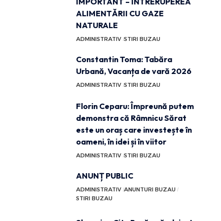
IMPORTANT – ÎNTRERUPEREA
ALIMENTĂRII CU GAZE
NATURALE
ADMINISTRATIV
STIRI BUZAU
Constantin Toma: Tabăra
Urbană, Vacanța de vară 2026
ADMINISTRATIV
STIRI BUZAU
Florin Ceparu: Împreună putem
demonstra că Râmnicu Sărat
este un oraș care investește în
oameni, în idei și în viitor
ADMINISTRATIV
STIRI BUZAU
ANUNȚ PUBLIC
ADMINISTRATIV
ANUNTURI BUZAU
STIRI BUZAU