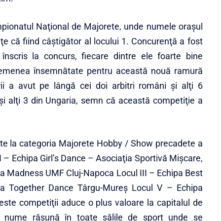
Campionatul Naţional de Majorete, unde numele oraşul
iţe că fiind câştigător al locului 1. Concurenţă a fost
înscris la concurs, fiecare dintre ele foarte bine
asemenea însemnătate pentru această nouă ramură
i a avut pe lângă cei doi arbitri români şi alţi 6
ia şi alţi 3 din Ungaria, semn că această competiţie a
nte la categoria Majorete Hobby / Show precadete a
l I – Echipa Girl’s Dance – Asociaţia Sportivă Mişcare,
ipa Madness UMF Cluj-Napoca Locul III – Echipa Best
ipa Together Dance Târgu-Mureş Locul V – Echipa
ste competiţii aduce o plus valoare la capitalul de
ui nume răsună în toate sălile de sport unde se