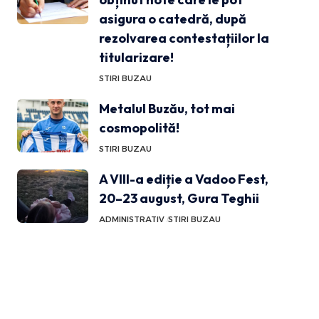
asigura o catedră, după
rezolvarea contestațiilor la
titularizare!
STIRI BUZAU
Metalul Buzău, tot mai
cosmopolită!
STIRI BUZAU
A VIII-a ediție a Vadoo Fest,
20–23 august, Gura Teghii
ADMINISTRATIV
STIRI BUZAU