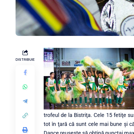
DISTRIBUIE
trofeul de la Bistriţa. Cele 15 fetiţe
tot în ţară că sunt cele mai bune şi c
Dance reuşeşte să obţină punctaj ma