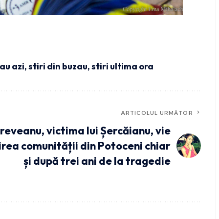
zau azi
,
stiri din buzau
,
stiri ultima ora
ARTICOLUL URMĂTOR
eveanu, victima lui Șercăianu, vie
irea comunității din Potoceni chiar
și după trei ani de la tragedie