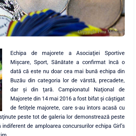
Echipa de majorete a Asociaţiei Sportive
Mişcare, Sport, Sănătate a confirmat încă o
dată că este nu doar cea mai bună echipa din
Buzău din categoria lor de vârstă, precadete,
dar şi din ţară. Campionatul Naţional de
Majorete din 14 mai 2016 a fost bifat şi câştigat
de fetiţele majorete, care s-au întors acasă cu
 susţinute peste tot de galeria lor demonstrează peste
ă indiferent de amploarea concursurilor echipa Girl’s
xim.