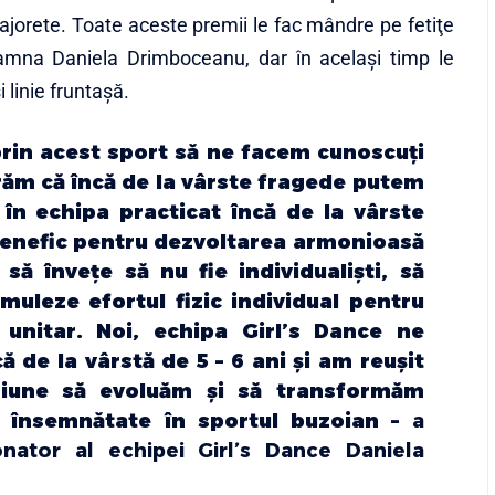
ajorete. Toate aceste premii le fac mândre pe fetiţe
amna Daniela Drimboceanu, dar în acelaşi timp le
 linie fruntaşă.
rin acest sport să ne facem cunoscuţi
răm că încă de la vârste fragede putem
în echipa practicat încă de la vârste
benefic pentru dezvoltarea armonioasă
să înveţe să nu fie individualişti, să
umuleze efortul fizic individual pentru
 unitar. Noi, echipa Girl’s Dance ne
ă de la vârstă de 5 – 6 ani şi am reuşit
siune să evoluăm şi să transformăm
 însemnătate în sportul buzoian –
a
nator al echipei Girl’s Dance Daniela