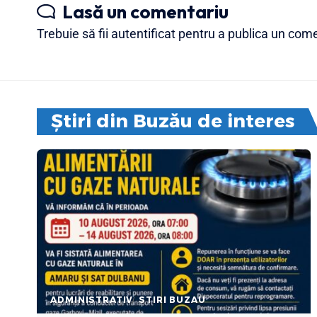
Lasă un comentariu
Trebuie să fii
autentificat
pentru a publica un come
Știri din Buzău de interes
ADMINISTRATIV
STIRI BUZAU