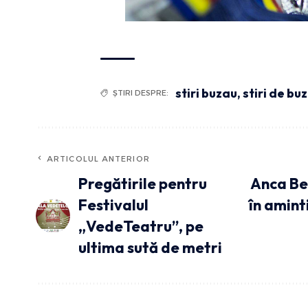
stiri buzau
,
stiri de bu
ȘTIRI DESPRE:
ARTICOLUL ANTERIOR
Pregătirile pentru
Anca Ber
Festivalul
în amint
„VedeTeatru”, pe
ultima sută de metri