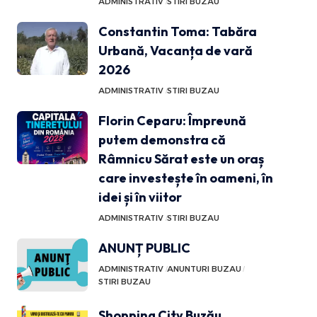
ADMINISTRATIV
STIRI BUZAU
Constantin Toma: Tabăra
Urbană, Vacanța de vară
2026
ADMINISTRATIV
STIRI BUZAU
Florin Ceparu: Împreună
putem demonstra că
Râmnicu Sărat este un oraș
care investește în oameni, în
idei și în viitor
ADMINISTRATIV
STIRI BUZAU
ANUNȚ PUBLIC
ADMINISTRATIV
ANUNTURI BUZAU
STIRI BUZAU
Shopping City Buzău