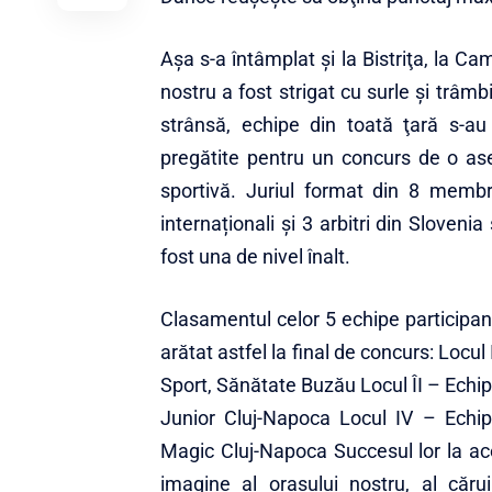
Aşa s-a întâmplat şi la Bistriţa, la 
nostru a fost strigat cu surle şi trâmb
strânsă, echipe din toată ţară s-au 
pregătite pentru un concurs de o 
sportivă. Juriul format din 8 membri
internaționali și 3 arbitri din Sloven
fost una de nivel înalt.
Clasamentul celor 5 echipe participa
arătat astfel la final de concurs: Locu
Sport, Sănătate Buzău Locul ÎI – Ech
Junior Cluj-Napoca Locul IV – Ech
Magic Cluj-Napoca Succesul lor la ace
imagine al oraşului nostru, al căr