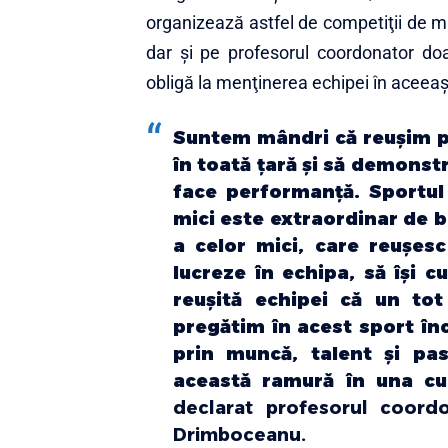
organizează astfel de competiţii de m
dar şi pe profesorul coordonator do
obligă la menţinerea echipei în aceeaşi
Suntem mândri că reuşim p
în toată ţară şi să demonst
face performanţă. Sportul 
mici este extraordinar de 
a celor mici, care reuşesc 
lucreze în echipa, să îşi c
reuşită echipei că un tot
pregătim în acest sport înc
prin muncă, talent şi pa
această ramură în una cu
declarat profesorul coordo
Drimboceanu.