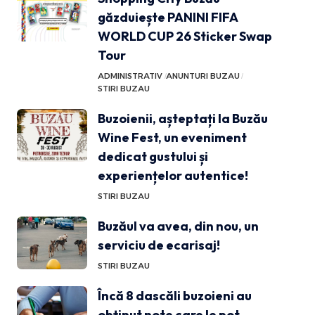
găzduiește PANINI FIFA
WORLD CUP 26 Sticker Swap
Tour
ADMINISTRATIV
ANUNTURI BUZAU
STIRI BUZAU
Buzoienii, așteptați la Buzău
Wine Fest, un eveniment
dedicat gustului și
experiențelor autentice!
STIRI BUZAU
Buzăul va avea, din nou, un
serviciu de ecarisaj!
STIRI BUZAU
Încă 8 dascăli buzoieni au
obținut note care le pot