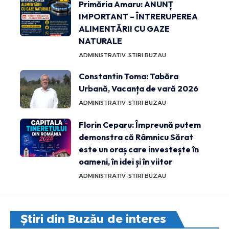
Primăria Amaru: ANUNȚ
IMPORTANT – ÎNTRERUPEREA
ALIMENTĂRII CU GAZE
NATURALE
ADMINISTRATIV
STIRI BUZAU
Constantin Toma: Tabăra
Urbană, Vacanța de vară 2026
ADMINISTRATIV
STIRI BUZAU
Florin Ceparu: Împreună putem
demonstra că Râmnicu Sărat
este un oraș care investește în
oameni, în idei și în viitor
ADMINISTRATIV
STIRI BUZAU
Știri din Buzău de interes