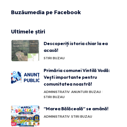
Buzăumedia pe Facebook
Ultimele știri
Descoperiți istoria chiar la ea
acasă!
STIRI BUZAU
Primăria comunei Vintilă Vodă:
Vești importante pentru
comunitatea noastră!
ADMINISTRATIV
ANUNTURI BUZAU
STIRI BUZAU
”Marea Bălăceală” se amână!
ADMINISTRATIV
STIRI BUZAU