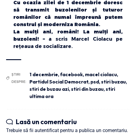
Cu ocazia zilei de 1 decembrie doresc
să transmit buzoienilor și tuturor
românilor că numai împreună putem
construi și moderniza România.
La mulți ani, români! La mulți ani,
buzoieni! –
a scris Marcel Ciolacu pe
rețeaua de socializare.
1 decembrie
,
facebook
,
macel ciolacu
,
ȘTIRI
Partidul Social Democrat
,
psd
,
stiri buzau
,
DESPRE:
stiri de buzau azi
,
stiri din buzau
,
stiri
ultima ora
Lasă un comentariu
Trebuie să fii
autentificat
pentru a publica un comentariu.