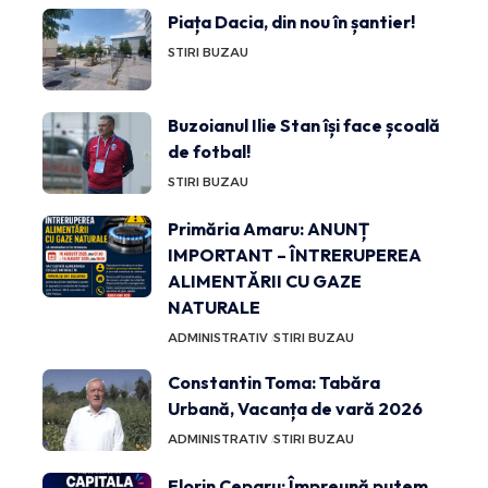
Piața Dacia, din nou în șantier!
STIRI BUZAU
Buzoianul Ilie Stan își face școală
de fotbal!
STIRI BUZAU
Primăria Amaru: ANUNȚ
IMPORTANT – ÎNTRERUPEREA
ALIMENTĂRII CU GAZE
NATURALE
ADMINISTRATIV
STIRI BUZAU
Constantin Toma: Tabăra
Urbană, Vacanța de vară 2026
ADMINISTRATIV
STIRI BUZAU
Florin Ceparu: Împreună putem