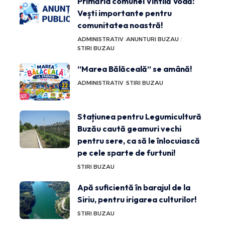
Primăria comunei Vintilă Vodă:
Vești importante pentru
comunitatea noastră!
ADMINISTRATIV
ANUNTURI BUZAU
STIRI BUZAU
”Marea Bălăceală” se amână!
ADMINISTRATIV
STIRI BUZAU
Stațiunea pentru Legumicultură
Buzău caută geamuri vechi
pentru sere, ca să le înlocuiască
pe cele sparte de furtuni!
STIRI BUZAU
Apă suficientă în barajul de la
Siriu, pentru irigarea culturilor!
STIRI BUZAU