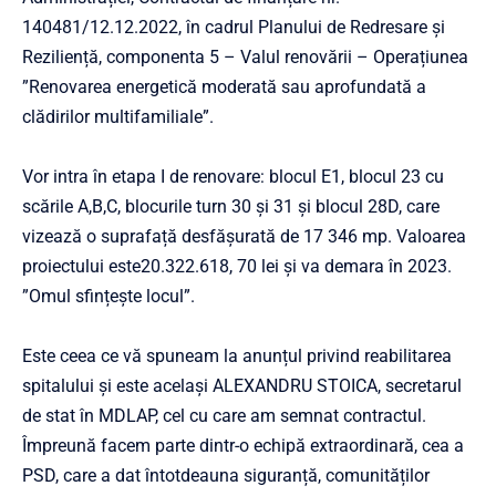
140481/12.12.2022, în cadrul Planului de Redresare și
Reziliență, componenta 5 – Valul renovării – Operațiunea
”Renovarea energetică moderată sau aprofundată a
clădirilor multifamiliale”.
Vor intra în etapa I de renovare: blocul E1, blocul 23 cu
scările A,B,C, blocurile turn 30 și 31 și blocul 28D, care
vizează o suprafață desfășurată de 17 346 mp. Valoarea
proiectului este20.322.618, 70 lei și va demara în 2023.
”Omul sfințește locul”.
Este ceea ce vă spuneam la anunțul privind reabilitarea
spitalului și este același ALEXANDRU STOICA, secretarul
de stat în MDLAP, cel cu care am semnat contractul.
Împreună facem parte dintr-o echipă extraordinară, cea a
PSD, care a dat întotdeauna siguranță, comunităților