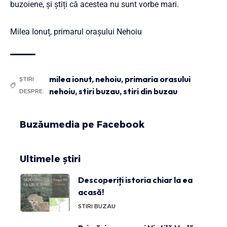
buzoiene, și știți că acestea nu sunt vorbe mari.
Milea Ionuț, primarul orașului Nehoiu
milea ionut
,
nehoiu
,
primaria orasului
ȘTIRI
nehoiu
,
stiri buzau
,
stiri din buzau
DESPRE:
Buzăumedia pe Facebook
Ultimele știri
Descoperiți istoria chiar la ea
acasă!
STIRI BUZAU