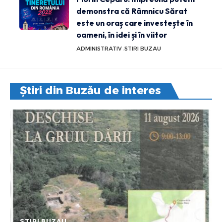
demonstra că Râmnicu Sărat
este un oraș care investește în
oameni, în idei și în viitor
ADMINISTRATIV
STIRI BUZAU
Știri din Buzău de interes
STIRI BUZAU