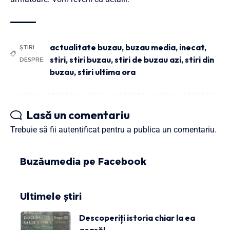
actualitate buzau
,
buzau media
,
inecat
,
ȘTIRI
stiri
,
stiri buzau
,
stiri de buzau azi
,
stiri din
DESPRE:
buzau
,
stiri ultima ora
Lasă un comentariu
Trebuie să fii
autentificat
pentru a publica un comentariu.
Buzăumedia pe Facebook
Ultimele știri
Descoperiți istoria chiar la ea