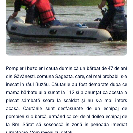
Pompierii buzoieni caută duminică un bărbat de 47 de ani
din Găvănești, comuna Săgeata, care, cel mai probabil s-a
înecat în râul Buzău. Căutările au fost demarate după ce
mama bărbatului a sunat la 112 și a anunțat că acesta a
plecat sâmbătă seara la scăldat și nu s-a mai întors
acasă. Căutările sunt desfășurate de un echipaj de
pompieri și o barcă, urmând ca cel de-al doilea echipaj de
la Rm. Sărat să sosească în zonă în perioada imediat
următoare. Vom reveni cu detalii.