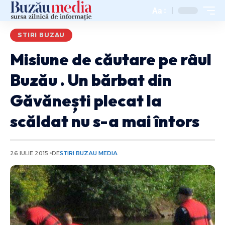
Aa
STIRI BUZAU
Misiune de căutare pe râul
Buzău . Un bărbat din
Găvănești plecat la
scăldat nu s-a mai întors
26 IULIE 2015
DE
STIRI BUZAU MEDIA