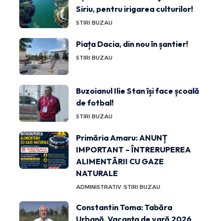
Siriu, pentru irigarea culturilor!
STIRI BUZAU
Piața Dacia, din nou în șantier!
STIRI BUZAU
Buzoianul Ilie Stan își face școală
de fotbal!
STIRI BUZAU
Primăria Amaru: ANUNȚ
IMPORTANT – ÎNTRERUPEREA
ALIMENTĂRII CU GAZE
NATURALE
ADMINISTRATIV
STIRI BUZAU
Constantin Toma: Tabăra
Urbană, Vacanța de vară 2026