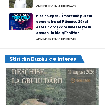
ADMINISTRATIV
STIRI BUZAU
Florin Ceparu: Împreună putem
demonstra că Râmnicu Sărat
este un oraș care investește în
oameni, în idei și în viitor
ADMINISTRATIV
STIRI BUZAU
Știri din Buzău de interes