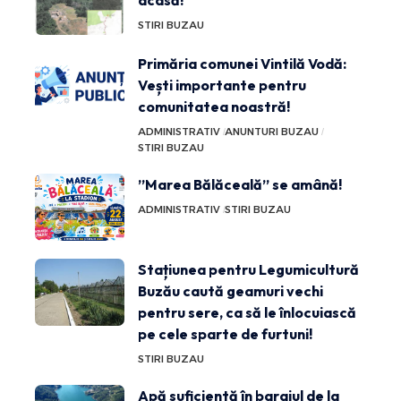
acasă!
STIRI BUZAU
Primăria comunei Vintilă Vodă:
Vești importante pentru
comunitatea noastră!
ADMINISTRATIV
ANUNTURI BUZAU
STIRI BUZAU
”Marea Bălăceală” se amână!
ADMINISTRATIV
STIRI BUZAU
Stațiunea pentru Legumicultură
Buzău caută geamuri vechi
pentru sere, ca să le înlocuiască
pe cele sparte de furtuni!
STIRI BUZAU
Apă suficientă în barajul de la