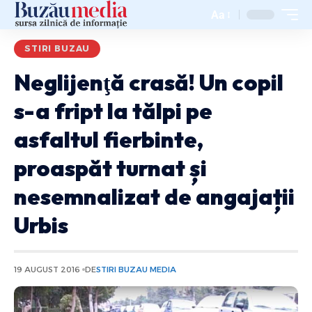
Aa
STIRI BUZAU
Neglijenţă crasă! Un copil
s-a fript la tălpi pe
asfaltul fierbinte,
proaspăt turnat și
nesemnalizat de angajații
Urbis
19 AUGUST 2016
DE
STIRI BUZAU MEDIA