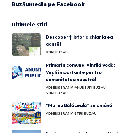
Buzăumedia pe Facebook
Ultimele știri
Descoperiți istoria chiar la ea
acasă!
STIRI BUZAU
Primăria comunei Vintilă Vodă:
Vești importante pentru
comunitatea noastră!
ADMINISTRATIV
ANUNTURI BUZAU
STIRI BUZAU
”Marea Bălăceală” se amână!
ADMINISTRATIV
STIRI BUZAU