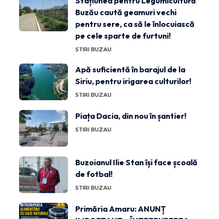
Stațiunea pentru Legumicultură
Buzău caută geamuri vechi
pentru sere, ca să le înlocuiască
pe cele sparte de furtuni!
STIRI BUZAU
Apă suficientă în barajul de la
Siriu, pentru irigarea culturilor!
STIRI BUZAU
Piața Dacia, din nou în șantier!
STIRI BUZAU
Buzoianul Ilie Stan își face școală
de fotbal!
STIRI BUZAU
Primăria Amaru: ANUNȚ