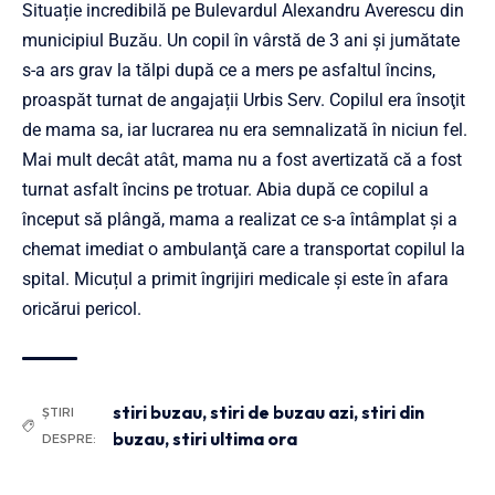
Situație incredibilă pe Bulevardul Alexandru Averescu din
municipiul Buzău. Un copil în vârstă de 3 ani şi jumătate
s-a ars grav la tălpi după ce a mers pe asfaltul încins,
proaspăt turnat de angajații Urbis Serv. Copilul era însoţit
de mama sa, iar lucrarea nu era semnalizată în niciun fel.
Mai mult decât atât, mama nu a fost avertizată că a fost
turnat asfalt încins pe trotuar. Abia după ce copilul a
început să plângă, mama a realizat ce s-a întâmplat şi a
chemat imediat o ambulanţă care a transportat copilul la
spital. Micuțul a primit îngrijiri medicale şi este în afara
oricărui pericol.
stiri buzau
,
stiri de buzau azi
,
stiri din
ȘTIRI
buzau
,
stiri ultima ora
DESPRE: