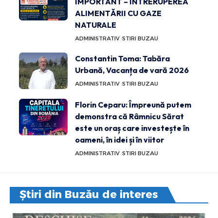
IMPORTANT – ÎNTRERUPEREA
ALIMENTĂRII CU GAZE
NATURALE
ADMINISTRATIV
STIRI BUZAU
Constantin Toma: Tabăra
Urbană, Vacanța de vară 2026
ADMINISTRATIV
STIRI BUZAU
Florin Ceparu: Împreună putem
demonstra că Râmnicu Sărat
este un oraș care investește în
oameni, în idei și în viitor
ADMINISTRATIV
STIRI BUZAU
Știri din Buzău de interes