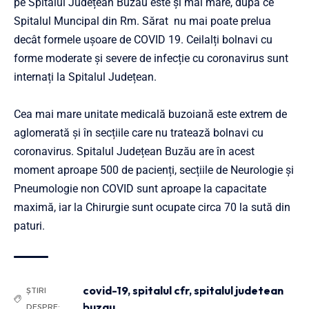
pe Spitalul Județean Buzău este și mai mare, după ce
Spitalul Muncipal din Rm. Sărat nu mai poate prelua
decât formele ușoare de COVID 19. Ceilalți bolnavi cu
forme moderate și severe de infecție cu coronavirus sunt
internați la Spitalul Județean.
Cea mai mare unitate medicală buzoiană este extrem de
aglomerată și în secțiile care nu tratează bolnavi cu
coronavirus. Spitalul Județean Buzău are în acest
moment aproape 500 de pacienți, secțiile de Neurologie și
Pneumologie non COVID sunt aproape la capacitate
maximă, iar la Chirurgie sunt ocupate circa 70 la sută din
paturi.
covid-19
,
spitalul cfr
,
spitalul judetean
ȘTIRI
buzau
DESPRE: