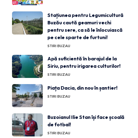
Stațiunea pentru Legumicultură
Buzău caută geamuri vechi
pentru sere, ca să le înlocuiască
pe cele sparte de furtuni!
STIRI BUZAU
Apă suficientă în barajul de la
Siriu, pentru irigarea culturilor!
STIRI BUZAU
Piața Dacia, din nou în șantier!
STIRI BUZAU
Buzoianul Ilie Stan își face școală
de fotbal!
STIRI BUZAU