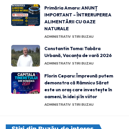
Primăria Amaru: ANUNȚ
IMPORTANT – ÎNTRERUPEREA
ALIMENTĂRII CU GAZE
NATURALE
ADMINISTRATIV
STIRI BUZAU
Constantin Toma: Tabăra
Urbană, Vacanța de vară 2026
ADMINISTRATIV
STIRI BUZAU
Florin Ceparu: Împreună putem
demonstra că Râmnicu Sărat
este un oraș care investește în
oameni, în idei și în viitor
ADMINISTRATIV
STIRI BUZAU
Știri din Buzău de interes