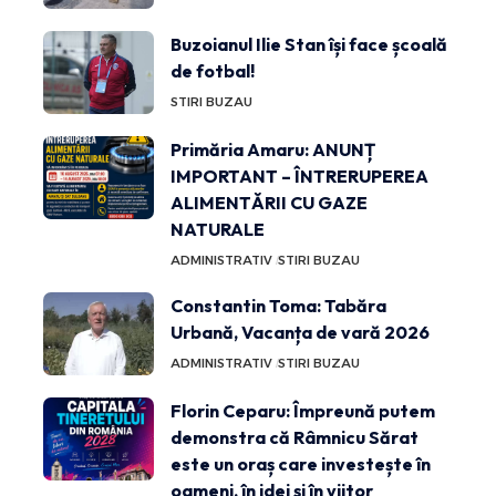
Buzoianul Ilie Stan își face școală
de fotbal!
STIRI BUZAU
Primăria Amaru: ANUNȚ
IMPORTANT – ÎNTRERUPEREA
ALIMENTĂRII CU GAZE
NATURALE
ADMINISTRATIV
STIRI BUZAU
Constantin Toma: Tabăra
Urbană, Vacanța de vară 2026
ADMINISTRATIV
STIRI BUZAU
Florin Ceparu: Împreună putem
demonstra că Râmnicu Sărat
este un oraș care investește în
oameni, în idei și în viitor