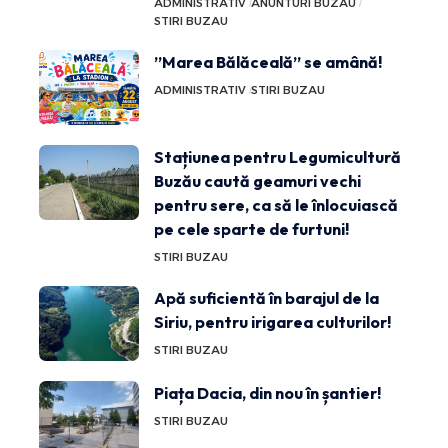
ADMINISTRATIV
ANUNTURI BUZAU
STIRI BUZAU
”Marea Bălăceală” se amână!
ADMINISTRATIV
STIRI BUZAU
Stațiunea pentru Legumicultură
Buzău caută geamuri vechi
pentru sere, ca să le înlocuiască
pe cele sparte de furtuni!
STIRI BUZAU
Apă suficientă în barajul de la
Siriu, pentru irigarea culturilor!
STIRI BUZAU
Piața Dacia, din nou în șantier!
STIRI BUZAU