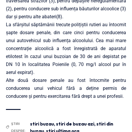
traversarea străzilor (3), pentru depăşire neregulamentară
(2), pentru conducere sub influența băuturilor alcoolice (3)
dar și pentru alte abateri(8).
La sfârșitul săptămânii trecute polițiștii rutieri au întocmit
șapte dosare penale, din care cinci pentru conducerea
unui autovehicul sub influența alcoolului. Cea mai mare
concentrație alcoolică a fost înregistrată de aparatul
etilotest în cazul unui buzoian de 30 de ani depistat pe
DN 10 în localitatea Poienile (0, 70 mg/l alcool pur în
aerul expirat).
Alte două dosare penale au fost întocmite pentru
conducerea unui vehicul fără a deține permis de
conducere și pentru exercitarea fără drept a unei profesii.
stiri buzau
,
stiri de buzau azi
,
stiri din
ȘTIRI
buzau
,
stiri ultima ora
DESPRE: