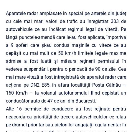
Aparatele radar amplasate în special pe arterele din județ
cu cele mai mari valori de trafic au înregistrat 303 de
autovehicule ce au încălcat regimul legal de viteză. Pe
lângă punctele-amendă care le-au fost aplicate, împotriva
a 9 şoferi care şi-au condus maşinile cu viteze ce au
depăşit cu mai mult de 50 km/h limitele legale maxime
admise a fost luată şi măsura reţinerii permisului în
vederea suspendării, pentru o perioadă de 90 de zile. Cea
mai mare viteză a fost întregistrată de aparatul radar care
acționa pe DN2 E85, în afara localității Poșta Câlnău –
160 Km/h – la volanul autoturismului fiind depistat un
conducător auto de 47 de ani din București.
Alte 16 permise de conducere au fost reținute pentru
neacordarea priorităţii de trecere autovehiculelor ce rulau
pe drumul prioritar sau pietonilor angajați regulamentar în