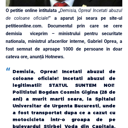
O petitie online intitulata „
Demisia, Oprea! Incetati abuzul
de coloane oficiale!
” a aparut joi seara pe site-ul
petitieonline.com
. Documentul prin care se cere
demisia viceprim – ministrului pentru securitate
nationala, ministrul afacerilor interne, Gabriel Oprea, a
fost semnat de aproape 1000 de persoane in doar
cateva ore, anunță Hotnews.
Demisia, Oprea! Incetati abuzul de
coloane oficiale! Incetati abuzul de
legitimatii! STATUL SUNTEM NOI!
Politistul Bogdan Cosmin Gigina (28 de
ani) a murit marti seara, la Spitalul
Universitar de Urgenta Bucuresti, unde
a fost transportat dupa ce a cazut cu
motocicleta intr-o groapa de pe
bulevardul Stirbei Voda din Capitala.