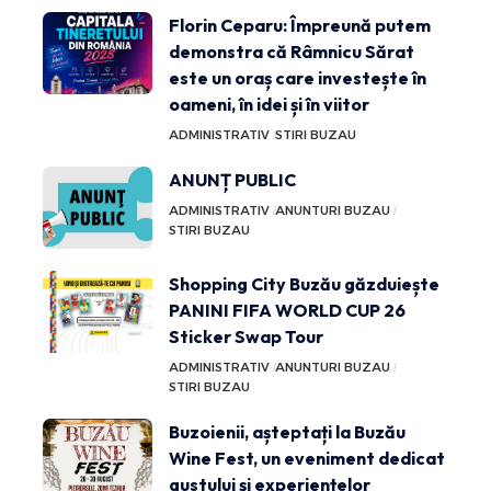
Florin Ceparu: Împreună putem
demonstra că Râmnicu Sărat
este un oraș care investește în
oameni, în idei și în viitor
ADMINISTRATIV
STIRI BUZAU
ANUNȚ PUBLIC
ADMINISTRATIV
ANUNTURI BUZAU
STIRI BUZAU
Shopping City Buzău găzduiește
PANINI FIFA WORLD CUP 26
Sticker Swap Tour
ADMINISTRATIV
ANUNTURI BUZAU
STIRI BUZAU
Buzoienii, așteptați la Buzău
Wine Fest, un eveniment dedicat
gustului și experiențelor