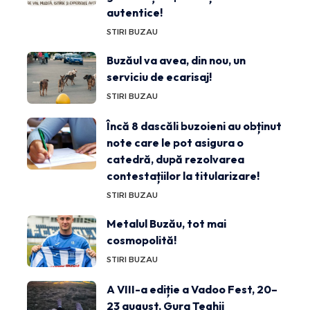
autentice!
STIRI BUZAU
Buzăul va avea, din nou, un
serviciu de ecarisaj!
STIRI BUZAU
Încă 8 dascăli buzoieni au obținut
note care le pot asigura o
catedră, după rezolvarea
contestațiilor la titularizare!
STIRI BUZAU
Metalul Buzău, tot mai
cosmopolită!
STIRI BUZAU
A VIII-a ediție a Vadoo Fest, 20–
23 august, Gura Teghii