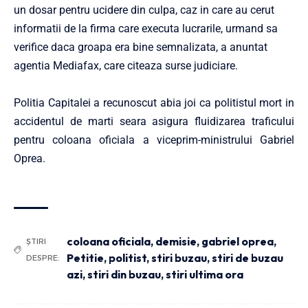
un dosar pentru ucidere din culpa, caz in care au cerut
informatii de la firma care executa lucrarile, urmand sa
verifice daca groapa era bine semnalizata, a anuntat
agentia Mediafax, care citeaza surse judiciare.
Politia Capitalei a recunoscut abia joi ca politistul mort in
accidentul de marti seara asigura fluidizarea traficului
pentru coloana oficiala a viceprim-ministrului Gabriel
Oprea.
coloana oficiala
,
demisie
,
gabriel oprea
,
ȘTIRI
Petitie
,
politist
,
stiri buzau
,
stiri de buzau
DESPRE:
azi
,
stiri din buzau
,
stiri ultima ora