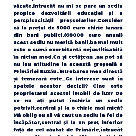
văzute,întrucât nu mi se pare un sediu
propice dezvoltării educației și a
perspicacității preșcolarilor.Consider
că la prețul de 5000 euro chirie lunară
din bani publici,(60000 euro anual)
acest sediu nu merită banii,ba mai mult
este o sumă exorbitantă nejustificabilă
în niciun mod.Ca și cetățean ,nu pot să
nu iau atitudine la această greșeală a
Primăriei Buzău..Întrebarea mea directă
și temerară este…Ce interese sunt în
spatele acestor decizii? Cine este
proprietarul acestui imobil de lux? De
ce nu ați putut închiria un sediu
potrivit,central și la o chirie mai mică?
Mă oblig eu să vă caut un sediu la fel de
încăpător,central și la un preț inferior
față de cel căutat de Primărie,întrucât