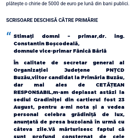
plătește o chirie de 5000 de euro pe lună din bani publici.
SCRISOARE DESCHISĂ CĂTRE PRIMĂRIE
Stimați domni – primar,dr. ing.
Constantin Boșcodeală,
domnule vice-primar Fănică Bârlă
În calitate de secretar general al
Organizației Județene PNȚCD
Buzău,viitor candidat la Primăria Buzău,
dar mai ales de CETĂȚEAN
RESPONSABIL,m-am deplasat astăzi la
sediul Gradiniței din cartierul fost 23
August, pentru a-mi nota și a vedea
personal celebra grădiniță de lux,
anunțată de presa buzoiană în urmă cu
câteva zile.Vă mărturisesc faptul că
sunt profund consternat de cele