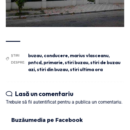
buzau
,
conducere
,
marius vlasceanu
,
ȘTIRI
pntcd
,
primarie
,
stiri buzau
,
stiri de buzau
DESPRE:
azi
,
stiri din buzau
,
stiri ultima ora
Lasă un comentariu
Trebuie să fii
autentificat
pentru a publica un comentariu.
Buzăumedia pe Facebook