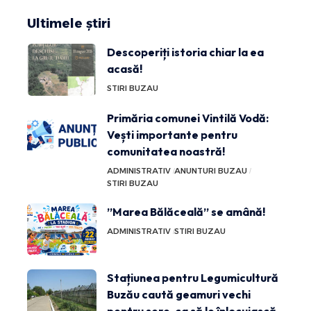
Ultimele știri
Descoperiți istoria chiar la ea
acasă!
STIRI BUZAU
Primăria comunei Vintilă Vodă:
Vești importante pentru
comunitatea noastră!
ADMINISTRATIV
ANUNTURI BUZAU
STIRI BUZAU
”Marea Bălăceală” se amână!
ADMINISTRATIV
STIRI BUZAU
Stațiunea pentru Legumicultură
Buzău caută geamuri vechi
pentru sere, ca să le înlocuiască