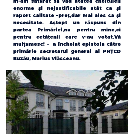
m-am săturat să văd atâtea cheltuieli
enorme și nejustificabile atât ca și
raport calitate –preț,dar mai ales ca și
necesitate. Aștept un răspuns din
partea Primăriei,nu pentru mine,ci
pentru cetățenii care v-au votat.Vă
mulțumesc! – a încheiat epistola către
primărie secretarul general al PNȚCD
Buzău, Marius Vlăsceanu.