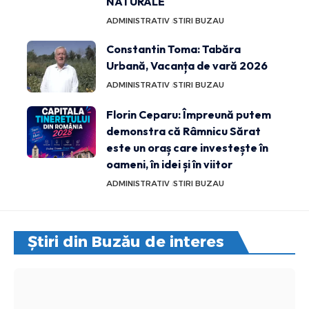
NATURALE
ADMINISTRATIV
STIRI BUZAU
Constantin Toma: Tabăra
Urbană, Vacanța de vară 2026
ADMINISTRATIV
STIRI BUZAU
Florin Ceparu: Împreună putem
demonstra că Râmnicu Sărat
este un oraș care investește în
oameni, în idei și în viitor
ADMINISTRATIV
STIRI BUZAU
Știri din Buzău de interes