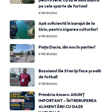
pe cele sparte de furtuni!
STIRI BUZAU
Apă suficientă în barajul de la
Siriu, pentru irigarea culturilor!
STIRI BUZAU
Piața Dacia, din nou în șantier!
STIRI BUZAU
Buzoianul Ilie Stan își face școală
de fotbal!
STIRI BUZAU
Primăria Amaru: ANUNȚ
IMPORTANT – ÎNTRERUPEREA
ALIMENTĂRII CU GAZE