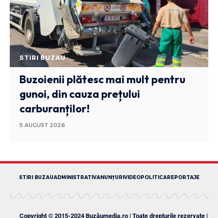
STIRI BUZAU
Buzoienii plătesc mai mult pentru
gunoi, din cauza prețului
carburanților!
5 AUGUST 2026
STIRI BUZAU
ADMINISTRATIV
ANUNȚURI
VIDEO
POLITICA
REPORTAJE
Copyright © 2015-2024 Buzăumedia.ro | Toate drepturile rezervate |