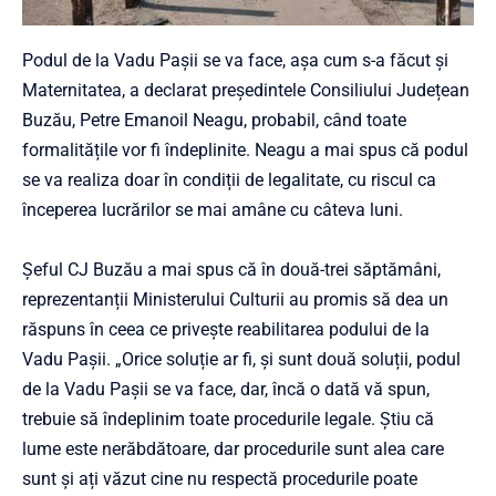
Podul de la Vadu Pașii se va face, așa cum s-a făcut și
Maternitatea, a declarat președintele Consiliului Județean
Buzău, Petre Emanoil Neagu, probabil, când toate
formalitățile vor fi îndeplinite. Neagu a mai spus că podul
se va realiza doar în condiții de legalitate, cu riscul ca
începerea lucrărilor se mai amâne cu câteva luni.
Șeful CJ Buzău a mai spus că în două-trei săptămâni,
reprezentanții Ministerului Culturii au promis să dea un
răspuns în ceea ce privește reabilitarea podului de la
Vadu Pașii. „Orice soluție ar fi, și sunt două soluții, podul
de la Vadu Pașii se va face, dar, încă o dată vă spun,
trebuie să îndeplinim toate procedurile legale. Știu că
lume este nerăbdătoare, dar procedurile sunt alea care
sunt și ați văzut cine nu respectă procedurile poate