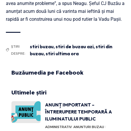
avea anumite probleme”, a spus Neagu. Șeful CJ Buzău a
anunțat acum două luni că varinta mai ieftină și mai
rapidă ar fi construirea unui nou pod rutier la Vadu Pașii.
stiri buzau
,
stiri de buzau azi
,
stiri din
ȘTIRI
buzau
,
stiri ultima ora
DESPRE:
Buzăumedia pe Facebook
Ultimele știri
ANUNȚ IMPORTANT –
ÎNTRERUPERE TEMPORARĂ A
ILUMINATULUI PUBLIC
ADMINISTRATIV
ANUNTURI BUZAU