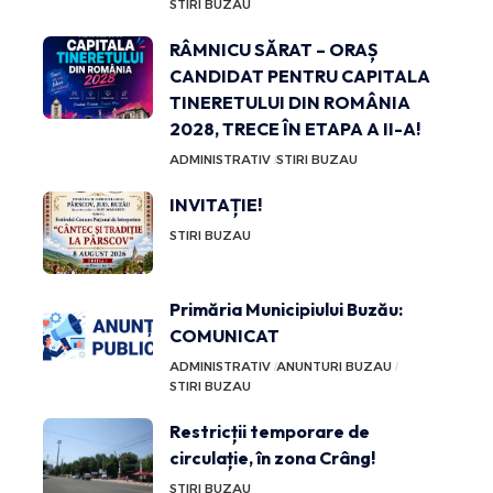
STIRI BUZAU
RÂMNICU SĂRAT – ORAȘ
CANDIDAT PENTRU CAPITALA
TINERETULUI DIN ROMÂNIA
2028, TRECE ÎN ETAPA A II-A!
ADMINISTRATIV
STIRI BUZAU
INVITAȚIE!
STIRI BUZAU
Primăria Municipiului Buzău:
COMUNICAT
ADMINISTRATIV
ANUNTURI BUZAU
STIRI BUZAU
Restricții temporare de
circulație, în zona Crâng!
STIRI BUZAU