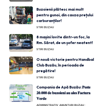
Buzoienii plătesc mai mult
pentru gunoi, din cauza prețului
carburanților!
STIRI BUZAU
8 mașini lovite dintr-un foc, la
Rm. Sărat, de un șofer neatent!
STIRI BUZAU
O nouă victorie pentru Handbal
Club Buzău, în perioada de
pregătire!
STIRI BUZAU
Compania de Apă Buzău: 𝐏𝐞𝐬𝐭𝐞
𝟐𝟎.𝟎𝟎𝟎 𝐝𝐞 𝐛𝐮𝐳𝐨𝐢𝐞𝐧𝐢 𝐚𝐮 𝐚𝐥𝐞𝐬 𝐅𝐚𝐜𝐭𝐮𝐫𝐚
𝐕𝐞𝐫𝐝𝐞
ADMINISTRATIV
ANUNTURI BUZAU