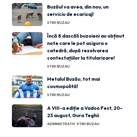
Buzăul va avea, din nou, un
serviciu de ecarisaj!
STIRI BUZAU
Încă 8 dascăli buzoieni au obținut
note care le pot asigura o
catedră, după rezolvarea
contestațiilor la titularizare!
STIRI BUZAU
Metalul Buzău, tot mai
cosmopolită!
STIRI BUZAU
A VIII-a ediție a Vadoo Fest, 20–
23 august, Gura Teghii
ADMINISTRATIV
STIRI BUZAU