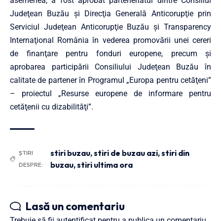
asemenea, a fost aprobat parteneriatul dintre Consiliul
Judeţean Buzău și Direcţia Generală Anticorupţie prin
Serviciul Judeţean Anticorupţie Buzău şi Transparency
Internaţional România în vederea promovării unei cereri
de finanţare pentru fonduri europene, precum și
aprobarea participării Consiliului Judeţean Buzău în
calitate de partener în Programul „Europa pentru cetăţeni”
– proiectul „Resurse europene de informare pentru
cetăţenii cu dizabilităţi”.
stiri buzau
,
stiri de buzau azi
,
stiri din
ȘTIRI
buzau
,
stiri ultima ora
DESPRE:
Lasă un comentariu
Trebuie să fii
autentificat
pentru a publica un comentariu.