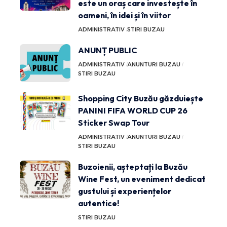
este un oraș care investește în
oameni, în idei și în viitor
ADMINISTRATIV
STIRI BUZAU
ANUNȚ PUBLIC
ADMINISTRATIV
ANUNTURI BUZAU
STIRI BUZAU
Shopping City Buzău găzduiește
PANINI FIFA WORLD CUP 26
Sticker Swap Tour
ADMINISTRATIV
ANUNTURI BUZAU
STIRI BUZAU
Buzoienii, așteptați la Buzău
Wine Fest, un eveniment dedicat
gustului și experiențelor
autentice!
STIRI BUZAU