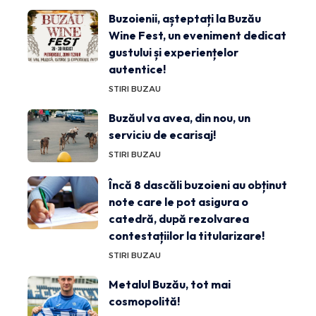
Buzoienii, așteptați la Buzău
Wine Fest, un eveniment dedicat
gustului și experiențelor
autentice!
STIRI BUZAU
Buzăul va avea, din nou, un
serviciu de ecarisaj!
STIRI BUZAU
Încă 8 dascăli buzoieni au obținut
note care le pot asigura o
catedră, după rezolvarea
contestațiilor la titularizare!
STIRI BUZAU
Metalul Buzău, tot mai
cosmopolită!