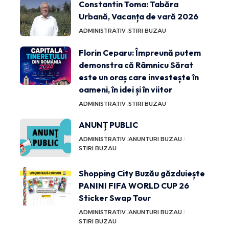
Constantin Toma: Tabăra
Urbană, Vacanța de vară 2026
ADMINISTRATIV
STIRI BUZAU
Florin Ceparu: Împreună putem
demonstra că Râmnicu Sărat
este un oraș care investește în
oameni, în idei și în viitor
ADMINISTRATIV
STIRI BUZAU
ANUNȚ PUBLIC
ADMINISTRATIV
ANUNTURI BUZAU
STIRI BUZAU
Shopping City Buzău găzduiește
PANINI FIFA WORLD CUP 26
Sticker Swap Tour
ADMINISTRATIV
ANUNTURI BUZAU
STIRI BUZAU