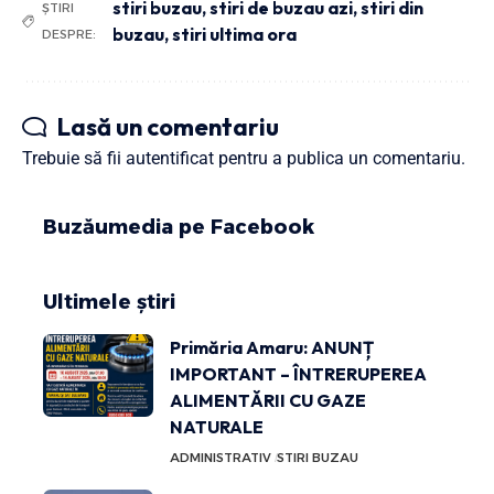
stiri buzau
,
stiri de buzau azi
,
stiri din
ȘTIRI
buzau
,
stiri ultima ora
DESPRE:
Lasă un comentariu
Trebuie să fii
autentificat
pentru a publica un comentariu.
Buzăumedia pe Facebook
Ultimele știri
Primăria Amaru: ANUNȚ
IMPORTANT – ÎNTRERUPEREA
ALIMENTĂRII CU GAZE
NATURALE
ADMINISTRATIV
STIRI BUZAU