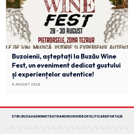
STIRI BUZAU
Buzoienii, așteptați la Buzău Wine
Fest, un eveniment dedicat gustului
și experiențelor autentice!
6 AUGUST 2026
STIRI BUZAU
ADMINISTRATIV
ANUNȚURI
VIDEO
POLITICA
REPORTAJE