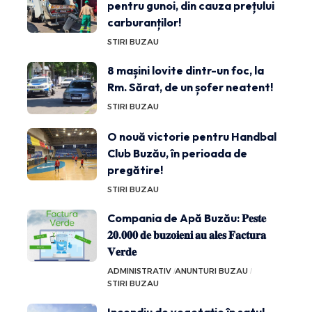
pentru gunoi, din cauza prețului
carburanților!
STIRI BUZAU
8 mașini lovite dintr-un foc, la
Rm. Sărat, de un șofer neatent!
STIRI BUZAU
O nouă victorie pentru Handbal
Club Buzău, în perioada de
pregătire!
STIRI BUZAU
Compania de Apă Buzău: 𝐏𝐞𝐬𝐭𝐞
𝟐𝟎.𝟎𝟎𝟎 𝐝𝐞 𝐛𝐮𝐳𝐨𝐢𝐞𝐧𝐢 𝐚𝐮 𝐚𝐥𝐞𝐬 𝐅𝐚𝐜𝐭𝐮𝐫𝐚
𝐕𝐞𝐫𝐝𝐞
ADMINISTRATIV
ANUNTURI BUZAU
STIRI BUZAU
Incendiu de vegetație în satul