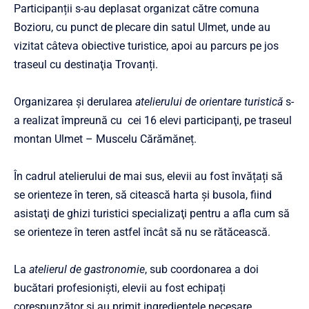
Participanții s-au deplasat organizat către comuna
Bozioru, cu punct de plecare din satul Ulmet, unde au
vizitat câteva obiective turistice, apoi au parcurs pe jos
traseul cu destinaţia Trovanți.
Organizarea și derularea
atelierului de orientare turistică
s-
a realizat împreună cu cei 16 elevi participanţi, pe traseul
montan Ulmet – Muscelu Cărămăneț.
În cadrul atelierului de mai sus, elevii au fost învățați să
se orienteze în teren, să citească harta și busola, fiind
asistaţi de ghizi turistici specializaţi pentru a afla cum să
se orienteze în teren astfel încât să nu se rătăcească.
La
atelierul de gastronomie
, sub coordonarea a doi
bucătari profesionişti, elevii au fost echipați
corespunzător şi au primit ingredientele necesare