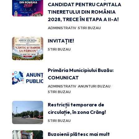
CANDIDAT PENTRU CAPITALA
TINERETULUI DIN ROMÂNIA
2028, TRECE ÎN ETAPA A II-A!
ADMINISTRATIV
STIRI BUZAU
INVITAȚIE!
STIRI BUZAU
Primăria Municipiului Buzău:
COMUNICAT
ADMINISTRATIV
ANUNTURI BUZAU
STIRI BUZAU
Restricții temporare de
circulație, în zona Crâng!
STIRI BUZAU
Buzoienii plătesc mai mult