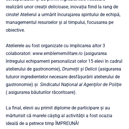
realizării unor creații
delicioase
, inovația fiind la rang de
cinste! Atelierul a urmărit încurajarea spiritului de echipă,
managementul resurselor și al timpului, focusarea pe
obiective.
Atelierele au fost organizate cu implicarea altor 3
colaboratori:
www.emblememilitare.ro
(asigurarea
întregului echipament personalizat celor 15 elevi în cadrul
atelierului de gastronomie),
Drumeții și Delicii
(asigurarea
tuturor ingredientelor necesare desfășurării atelierului de
gastronomie) şi
Sindicatul Naţional al Agenţilor de Poliţie
( asigurarea băuturilor răcoritoare).
La final, elevii au primit diplome de participare şi au
mărturisit că marele câştig al activităţii a fost ocazia
ideală de a petrece timp ÎMPREUNĂ!