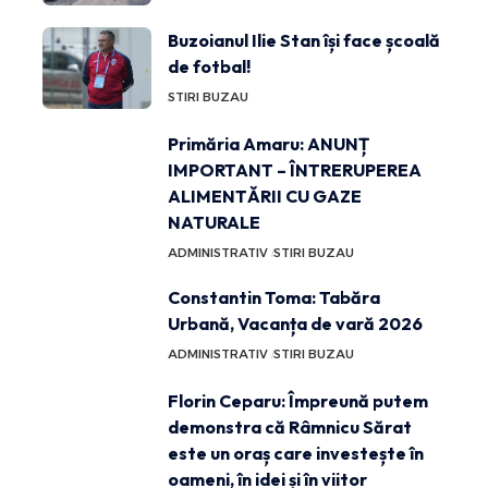
Buzoianul Ilie Stan își face școală
de fotbal!
STIRI BUZAU
Primăria Amaru: ANUNȚ
IMPORTANT – ÎNTRERUPEREA
ALIMENTĂRII CU GAZE
NATURALE
ADMINISTRATIV
STIRI BUZAU
Constantin Toma: Tabăra
Urbană, Vacanța de vară 2026
ADMINISTRATIV
STIRI BUZAU
Florin Ceparu: Împreună putem
demonstra că Râmnicu Sărat
este un oraș care investește în
oameni, în idei și în viitor