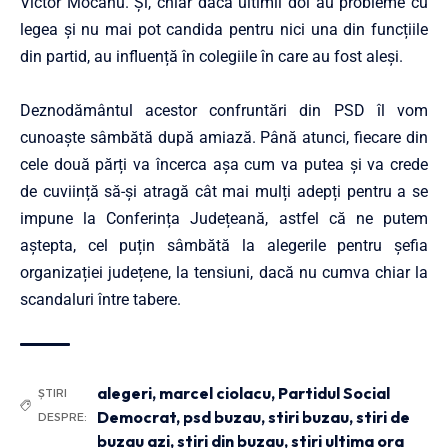
Victor Mocanu. Și, chiar dacă ultimii doi au probleme cu
legea și nu mai pot candida pentru nici una din funcțiile
din partid, au influență în colegiile în care au fost aleși.
Deznodământul acestor confruntări din PSD îl vom
cunoaște sâmbătă după amiază. Până atunci, fiecare din
cele două părți va încerca așa cum va putea și va crede
de cuviință să-și atragă cât mai mulți adepți pentru a se
impune la Conferința Județeană, astfel că ne putem
aștepta, cel puțin sâmbătă la alegerile pentru șefia
organizației județene, la tensiuni, dacă nu cumva chiar la
scandaluri între tabere.
alegeri
,
marcel ciolacu
,
Partidul Social
ȘTIRI
Democrat
,
psd buzau
,
stiri buzau
,
stiri de
DESPRE:
buzau azi
,
stiri din buzau
,
stiri ultima ora