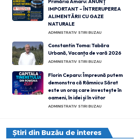
Primăria Amaru: ANUNȚ
IMPORTANT – ÎNTRERUPEREA
ALIMENTĂRII CU GAZE
NATURALE
ADMINISTRATIV
STIRI BUZAU
Constantin Toma: Tabăra
Urbană, Vacanța de vară 2026
ADMINISTRATIV
STIRI BUZAU
Florin Ceparu: Împreună putem
demonstra că Râmnicu Sărat
este un oraș care investește în
oameni, în idei și în viitor
ADMINISTRATIV
STIRI BUZAU
Știri din Buzău de interes