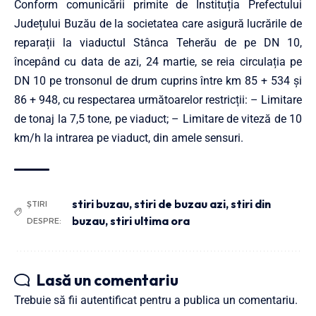
Conform comunicării primite de Instituția Prefectului
Județului Buzău de la societatea care asigură lucrările de
reparații la viaductul Stânca Teherău de pe DN 10,
începând cu data de azi, 24 martie, se reia circulația pe
DN 10 pe tronsonul de drum cuprins între km 85 + 534 și
86 + 948, cu respectarea următoarelor restricții: – Limitare
de tonaj la 7,5 tone, pe viaduct; – Limitare de viteză de 10
km/h la intrarea pe viaduct, din amele sensuri.
stiri buzau
,
stiri de buzau azi
,
stiri din
ȘTIRI
buzau
,
stiri ultima ora
DESPRE:
Lasă un comentariu
Trebuie să fii
autentificat
pentru a publica un comentariu.