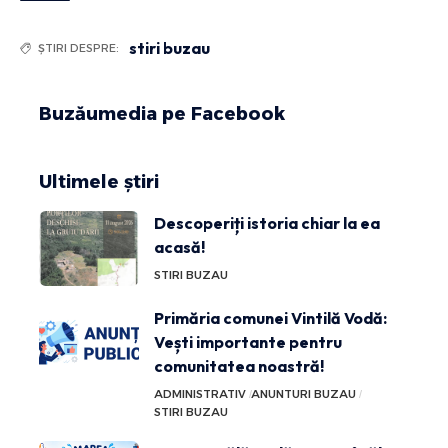
stiri buzau
ȘTIRI DESPRE:
Buzăumedia pe Facebook
Ultimele știri
Descoperiți istoria chiar la ea
acasă!
STIRI BUZAU
Primăria comunei Vintilă Vodă:
Vești importante pentru
comunitatea noastră!
ADMINISTRATIV
ANUNTURI BUZAU
STIRI BUZAU