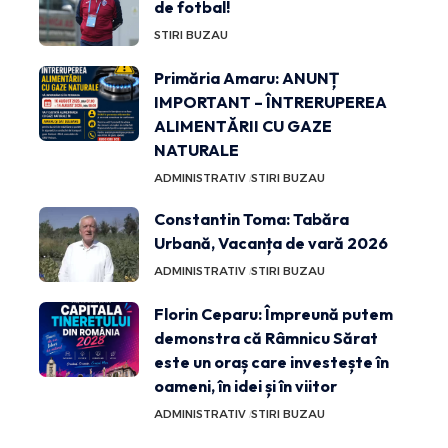
de fotbal!
STIRI BUZAU
Primăria Amaru: ANUNȚ
IMPORTANT – ÎNTRERUPEREA
ALIMENTĂRII CU GAZE
NATURALE
ADMINISTRATIV
STIRI BUZAU
Constantin Toma: Tabăra
Urbană, Vacanța de vară 2026
ADMINISTRATIV
STIRI BUZAU
Florin Ceparu: Împreună putem
demonstra că Râmnicu Sărat
este un oraș care investește în
oameni, în idei și în viitor
ADMINISTRATIV
STIRI BUZAU