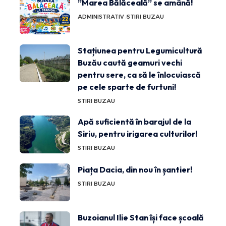
”Marea Bălăceală” se amână!
ADMINISTRATIV
STIRI BUZAU
Stațiunea pentru Legumicultură
Buzău caută geamuri vechi
pentru sere, ca să le înlocuiască
pe cele sparte de furtuni!
STIRI BUZAU
Apă suficientă în barajul de la
Siriu, pentru irigarea culturilor!
STIRI BUZAU
Piața Dacia, din nou în șantier!
STIRI BUZAU
Buzoianul Ilie Stan își face școală