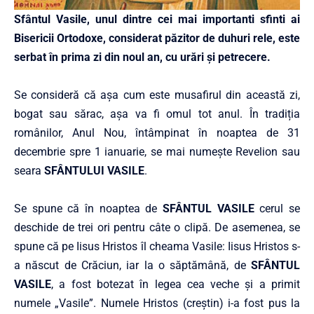
Sfântul Vasile, unul dintre cei mai importanti sfinti ai
Bisericii Ortodoxe, considerat păzitor de duhuri rele, este
serbat în prima zi din noul an, cu urări și petrecere.
Se consideră că așa cum este musafirul din această zi,
bogat sau sărac, așa va fi omul tot anul. În tradiția
românilor, Anul Nou, întâmpinat în noaptea de 31
decembrie spre 1 ianuarie, se mai numește Revelion sau
seara
SFÂNTULUI VASILE
.
Se spune că în noaptea de
SFÂNTUL VASILE
cerul se
deschide de trei ori pentru câte o clipă. De asemenea, se
spune că pe Iisus Hristos îl cheama Vasile: Iisus Hristos s-
a născut de Crăciun, iar la o săptămână, de
SFÂNTUL
VASILE
, a fost botezat în legea cea veche și a primit
numele „Vasile”. Numele Hristos (creștin) i-a fost pus la