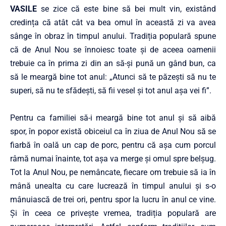
VASILE
se zice că este bine să bei mult vin, existând
credința că atât cât va bea omul în această zi va avea
sânge în obraz în timpul anului. Tradiția populară spune
că de Anul Nou se înnoiesc toate și de aceea oamenii
trebuie ca în prima zi din an să-și pună un gând bun, ca
să le meargă bine tot anul: „Atunci să te păzești să nu te
superi, să nu te sfădești, să fii vesel și tot anul așa vei fi”.
Pentru ca familiei să-i meargă bine tot anul și să aibă
spor, în popor există obiceiul ca în ziua de Anul Nou să se
fiarbă în oală un cap de porc, pentru că așa cum porcul
râmă numai înainte, tot așa va merge și omul spre belșug.
Tot la Anul Nou, pe nemâncate, fiecare om trebuie să ia în
mână unealta cu care lucrează în timpul anului și s-o
mânuiască de trei ori, pentru spor la lucru în anul ce vine.
Și în ceea ce privește vremea, tradiția populară are