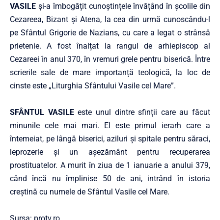
VASILE
și-a îmbogățit cunoștințele învățând în școlile din
Cezareea, Bizant și Atena, la cea din urmă cunoscându-l
pe Sfântul Grigorie de Nazians, cu care a legat o strânsă
prietenie. A fost înalțat la rangul de arhiepiscop al
Cezareei în anul 370, în vremuri grele pentru biserică. Între
scrierile sale de mare importanță teologică, la loc de
cinste este „Liturghia Sfântului Vasile cel Mare”.
SFÂNTUL VASILE
este unul dintre sfinții care au făcut
minunile cele mai mari. El este primul ierarh care a
întemeiat, pe lângă biserici, aziluri și spitale pentru săraci,
leprozerie și un așezământ pentru recuperarea
prostituatelor. A murit în ziua de 1 ianuarie a anului 379,
când încă nu împlinise 50 de ani, intrând în istoria
creștină cu numele de Sfântul Vasile cel Mare.
Sursa: protv.ro