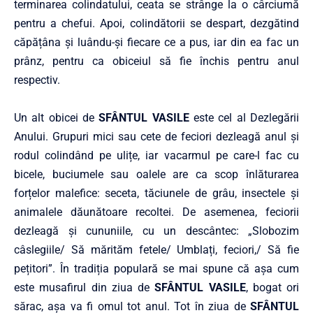
terminarea colindatului, ceata se strânge la o cârciumă
pentru a chefui. Apoi, colindătorii se despart, dezgătind
căpățâna și luându-și fiecare ce a pus, iar din ea fac un
prânz, pentru ca obiceiul să fie închis pentru anul
respectiv.
Un alt obicei de
SFÂNTUL VASILE
este cel al Dezlegării
Anului. Grupuri mici sau cete de feciori dezleagă anul și
rodul colindând pe ulițe, iar vacarmul pe care-l fac cu
bicele, buciumele sau oalele are ca scop înlăturarea
forțelor malefice: seceta, tăciunele de grâu, insectele și
animalele dăunătoare recoltei. De asemenea, feciorii
dezleagă și cununiile, cu un descântec: „Slobozim
câslegiile/ Să mărităm fetele/ Umblați, feciori,/ Să fie
pețitori”. În tradiția populară se mai spune că așa cum
este musafirul din ziua de
SFÂNTUL VASILE
, bogat ori
sărac, așa va fi omul tot anul. Tot în ziua de
SFÂNTUL