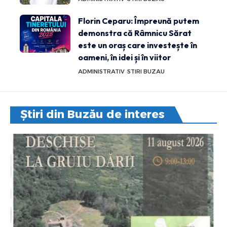
Florin Ceparu: Împreună putem
demonstra că Râmnicu Sărat
este un oraș care investește în
oameni, în idei și în viitor
ADMINISTRATIV
STIRI BUZAU
Știri din Buzău de interes