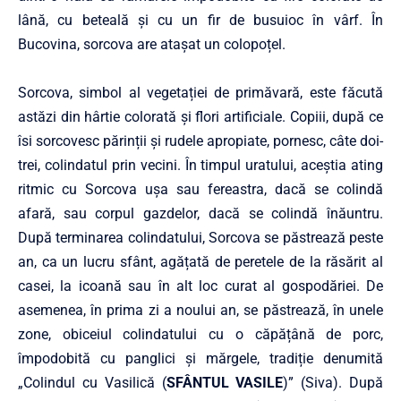
lână, cu beteală și cu un fir de busuioc în vârf. În
Bucovina, sorcova are atașat un colopoțel.
Sorcova, simbol al vegetației de primăvară, este făcută
astăzi din hârtie colorată și flori artificiale. Copiii, după ce
îsi sorcovesc părinții și rudele apropiate, pornesc, câte doi-
trei, colindatul prin vecini. În timpul uratului, aceștia ating
ritmic cu Sorcova ușa sau fereastra, dacă se colindă
afară, sau corpul gazdelor, dacă se colindă înăuntru.
După terminarea colindatului, Sorcova se păstrează peste
an, ca un lucru sfânt, agățată de peretele de la răsărit al
casei, la icoană sau în alt loc curat al gospodăriei. De
asemenea, în prima zi a noului an, se păstrează, în unele
zone, obiceiul colindatului cu o căpățână de porc,
împodobită cu panglici și mărgele, tradiție denumită
„Colindul cu Vasilică (
SFÂNTUL VASILE
)” (Siva). După