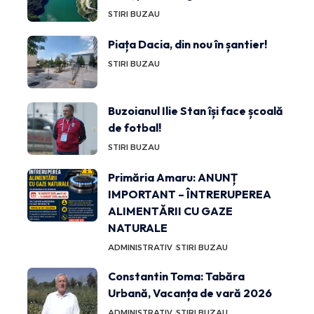
STIRI BUZAU
Piața Dacia, din nou în șantier!
STIRI BUZAU
Buzoianul Ilie Stan își face școală
de fotbal!
STIRI BUZAU
Primăria Amaru: ANUNȚ
IMPORTANT – ÎNTRERUPEREA
ALIMENTĂRII CU GAZE
NATURALE
ADMINISTRATIV
STIRI BUZAU
Constantin Toma: Tabăra
Urbană, Vacanța de vară 2026
ADMINISTRATIV
STIRI BUZAU