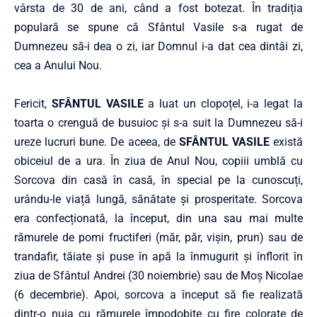
vârsta de 30 de ani, când a fost botezat. În tradiția
populară se spune că Sfântul Vasile s-a rugat de
Dumnezeu să-i dea o zi, iar Domnul i-a dat cea dintâi zi,
cea a Anului Nou.
Fericit,
SFÂNTUL VASILE
a luat un clopoțel, i-a legat la
toarta o crenguă de busuioc și s-a suit la Dumnezeu să-i
ureze lucruri bune. De aceea, de
SFÂNTUL VASILE
există
obiceiul de a ura. În ziua de Anul Nou, copiii umblă cu
Sorcova din casă în casă, în special pe la cunoscuți,
urându-le viață lungă, sănătate și prosperitate. Sorcova
era confecționată, la început, din una sau mai multe
rămurele de pomi fructiferi (măr, păr, vișin, prun) sau de
trandafir, tăiate și puse în apă la înmugurit și înflorit în
ziua de Sfântul Andrei (30 noiembrie) sau de Moș Nicolae
(6 decembrie). Apoi, sorcova a început să fie realizată
dintr-o nuia cu rămurele împodobite cu fire colorate de