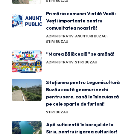
STIRI BUZAU
Primăria comunei Vintilă Vodă:
Vești importante pentru
comunitatea noastră!
ADMINISTRATIV
ANUNTURI BUZAU
STIRI BUZAU
”Marea Bălăceală” se amână!
ADMINISTRATIV
STIRI BUZAU
Stațiunea pentru Legumicultură
Buzău caută geamuri vechi
pentru sere, ca să le înlocuiască
pe cele sparte de furtuni!
STIRI BUZAU
Apă suficientă în barajul de la
Siriu, pentru irigarea culturilor!