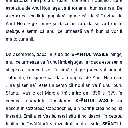
numeroase interpretări. Astfel, conform tradițiilor, cum
este ziua de Anul Nou, așa va fi tot anul: bun sau rău. De
asemenea, credința populară spune că, dacă în ziua de
Anul Nou e ger mare și dacă pe zăpadă se văd multe
steluțe, e semn că anul ce urmează va fi bun și vor fi
multe cununii.
De asemenea, dacă în ziua de
SFÂNTUL VASILE
ninge,
anul ce urmeaza va fi unul îmbelșugat, iar dacă este senin
și geros, oamenii vor fi sănătoși pe parcursul anului.
Totodată, se spune că, dacă noaptea de Anul Nou este
„lină și senină”, este un semn că noul an va fi unul bun.
Sfântul Vasile cel Mare a trăit între anii 330 si 379, în
vremea împăratului Constantin.
SFÂNTUL VASILE
s-a
născut în Cezareea Capadochiei, din părinți credincioși și
înstăriți, Emilia și Vasile, tatăl său fiind dascăl în cetate.
Iubitor de învățătură și înzestrat pentru carte,
SFÂNTUL