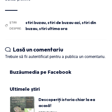
stiri buzau
,
stiri de buzau azi
,
stiri din
ȘTIRI
buzau
,
stiri ultima ora
DESPRE:
Lasă un comentariu
Trebuie să fii
autentificat
pentru a publica un comentariu.
Buzăumedia pe Facebook
Ultimele știri
Descoperiți istoria chiar la ea
acasă!