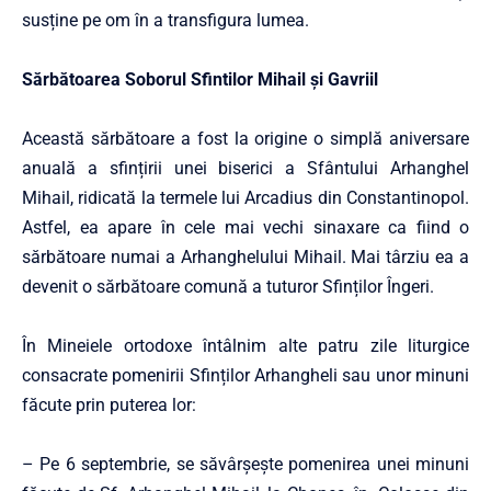
susține pe om în a transfigura lumea.
Sărbătoarea Soborul Sfintilor Mihail și Gavriil
Această sărbătoare a fost la origine o simplă aniversare
anuală a sfinți­rii unei biserici a Sfântului Arhanghel
Mihail, ridicată la termele lui Arcadius din Constantinopol.
Astfel, ea apare în cele mai vechi sinaxare ca fiind o
sărbătoare numai a Arhanghelului Mihail. Mai târziu ea a
de­venit o sărbătoare comună a tuturor Sfinților Îngeri.
În Mi­neiele ortodoxe întâlnim alte patru zile liturgice
consacrate pomenirii Sfinților Arhangheli sau unor minuni
făcute prin pu­terea lor:
– Pe 6 septembrie, se săvârșește pomenirea unei minuni