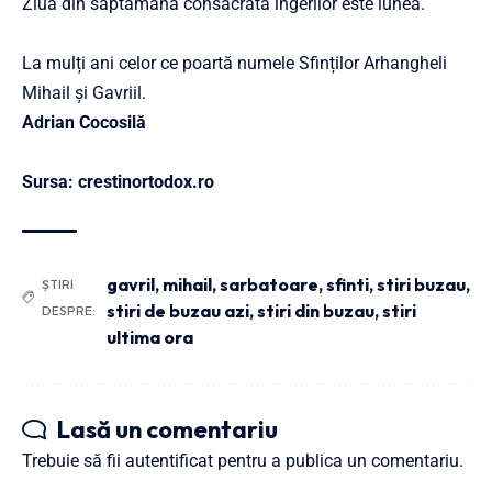
Ziua din săptămâna consacrată îngerilor este lunea.
La mulți ani celor ce poartă numele Sfinților Arhangheli
Mihail și Gavriil.
Adrian Cocosilă
Sursa: crestinortodox.ro
gavril
,
mihail
,
sarbatoare
,
sfinti
,
stiri buzau
,
ȘTIRI
stiri de buzau azi
,
stiri din buzau
,
stiri
DESPRE:
ultima ora
Lasă un comentariu
Trebuie să fii
autentificat
pentru a publica un comentariu.