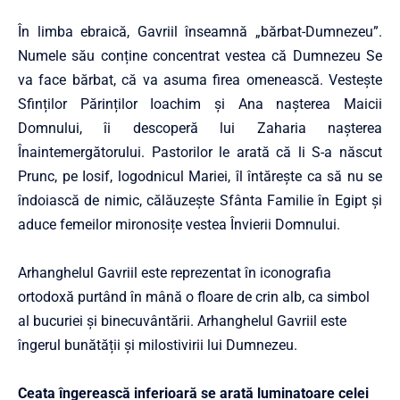
În limba ebraică, Gavriil înseamnă „bărbat-Dumnezeu”.
Numele său conține concentrat vestea că Dumnezeu Se
va face bărbat, că va asuma firea omenească. Vestește
Sfinților Părinților Ioachim și Ana nașterea Maicii
Domnului, îi descoperă lui Zaharia nașterea
Înaintemergătorului. Pastorilor le arată că li S-a născut
Prunc, pe Iosif, logodnicul Mariei, îl întărește ca să nu se
îndoiască de nimic, călăuzește Sfânta Familie în Egipt și
aduce femeilor mironosițe vestea Învierii Domnului.
Arhanghelul Gavriil este reprezentat în iconografia
ortodoxă purtând în mână o floare de crin alb, ca simbol
al bucuriei și binecuvântării. Arhanghelul Gavriil este
îngerul bunătății și milostivirii lui Dumnezeu.
Ceata îngerească inferioară se arată luminatoare celei