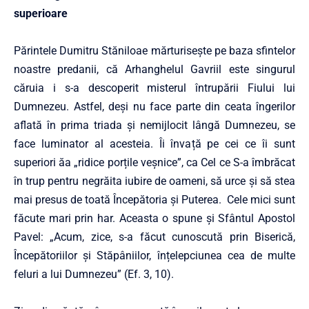
superioare
Părintele Dumitru Stăniloae mărturisește pe baza sfintelor
noastre predanii, că Arhanghelul Gavriil este singurul
căruia i s-a descoperit misterul întrupării Fiului lui
Dumnezeu. Astfel, deși nu face parte din ceata îngerilor
aflată în prima triada și nemijlocit lângă Dumnezeu, se
face luminator al acesteia. Îi învață pe cei ce îi sunt
superiori ăa „ridice porțile veșnice”, ca Cel ce S-a îmbrăcat
în trup pentru negrăita iubire de oameni, să urce și să stea
mai presus de toată Începătoria și Puterea. Cele mici sunt
făcute mari prin har. Aceasta o spune și Sfântul Apostol
Pavel: „Acum, zice, s-a făcut cunoscută prin Biserică,
Începătoriilor și Stăpâniilor, înțelepciunea cea de multe
feluri a lui Dumnezeu” (Ef. 3, 10).