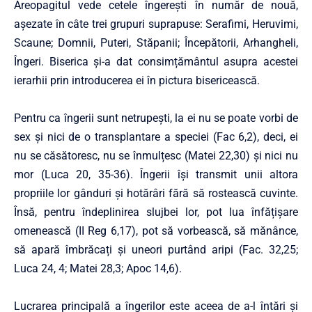
Areopagitul vede cetele îngerești în număr de nouă,
așezate în câte trei grupuri suprapuse: Serafimi, Heruvimi,
Scaune; Domnii, Puteri, Stăpanii; Începătorii, Arhangheli,
Îngeri. Biserica și-a dat consimțământul asupra acestei
ierarhii prin introducerea ei în pictura bisericească.
Pentru ca îngerii sunt netrupești, la ei nu se poate vorbi de
sex și nici de o transplantare a speciei (Fac 6,2), deci, ei
nu se căsătoresc, nu se înmulțesc (Matei 22,30) și nici nu
mor (Luca 20, 35-36). Îngerii își transmit unii altora
propriile lor gânduri și hotărâri fără să rostească cuvinte.
Însă, pentru îndeplinirea slujbei lor, pot lua înfățișare
omenească (II Reg 6,17), pot să vorbească, să mănânce,
să apară îmbrăcați și uneori purtând aripi (Fac. 32,25;
Luca 24, 4; Matei 28,3; Apoc 14,6).
Lucrarea principală a îngerilor este aceea de a-l întări și