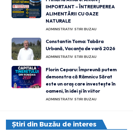
IMPORTANT – ÎNTRERUPEREA
ALIMENTĂRII CU GAZE
NATURALE
ADMINISTRATIV
STIRI BUZAU
Constantin Toma: Tabăra
Urbană, Vacanța de vară 2026
ADMINISTRATIV
STIRI BUZAU
Florin Ceparu: Împreună putem
demonstra că Râmnicu Sărat
este un oraș care investește în
oameni, în idei și în viitor
ADMINISTRATIV
STIRI BUZAU
Știri din Buzău de interes