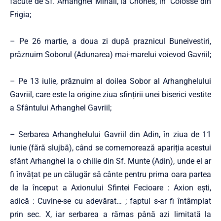
făcute de Sf. Arhanghel Mihail, la Chones, în Colosse din
Frigia;
– Pe 26 martie, a doua zi după praznicul Buneivestiri,
prăznuim Soborul (Adunarea) mai-marelui voievod Gavriil;
– Pe 13 iulie, prăznuim al doilea Sobor al Ar­hanghelului
Gavriil, care este la origine ziua sfințirii unei bi­serici vestite
a Sfântului Arhanghel Gavriil;
– Serbarea Arhanghelului Gavriil din Adin, în ziua de 11
iunie (fără slujbă), când se comemorea­ză apariția acestui
sfânt Arhanghel la o chilie din Sf. Munte (Adin), un­de el ar
fi învățat pe un călugăr să cânte pentru prima oara partea
de la început a Axionului Sfintei Fecioare : Axion ești,
adică : Cuvine-se cu adevărat… ; faptul s-ar fi întâmplat
prin sec. X, iar serbarea a rămas până azi limitată la