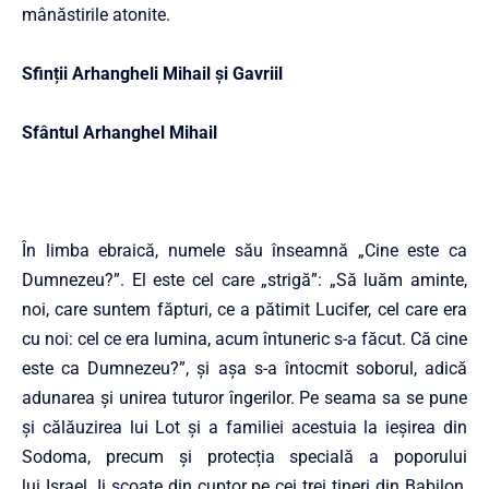
mânăstirile atonite.
Sfinții Arhangheli Mihail și Gavriil
Sfântul Arhanghel Mihail
În limba ebraică, numele său înseamnă „Cine este ca
Dumnezeu?”. El este cel care „strigă”: „Să luăm aminte,
noi, care suntem făpturi, ce a pătimit Lucifer, cel care era
cu noi: cel ce era lumina, acum întuneric s-a făcut. Că cine
este ca Dumnezeu?”, și așa s-a întocmit soborul, adică
adunarea și unirea tuturor îngerilor. Pe seama sa se pune
și călăuzirea lui Lot și a familiei acestuia la ieșirea din
Sodoma, precum și protecția specială a poporului
lui Israel. Ii scoate din cuptor pe cei trei tineri din Babilon,