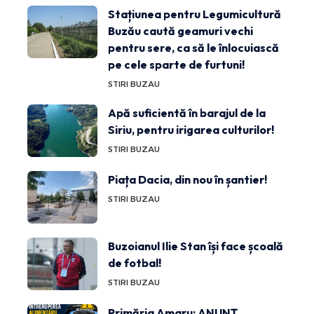
Stațiunea pentru Legumicultură
Buzău caută geamuri vechi
pentru sere, ca să le înlocuiască
pe cele sparte de furtuni!
STIRI BUZAU
Apă suficientă în barajul de la
Siriu, pentru irigarea culturilor!
STIRI BUZAU
Piața Dacia, din nou în șantier!
STIRI BUZAU
Buzoianul Ilie Stan își face școală
de fotbal!
STIRI BUZAU
Primăria Amaru: ANUNȚ