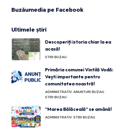
Buzăumedia pe Facebook
Ultimele știri
Descoperiți istoria chiar la ea
acasă!
STIRI BUZAU
Primăria comunei Vintilă Vodă:
Vești importante pentru
comunitatea noastră!
ADMINISTRATIV
ANUNTURI BUZAU
STIRI BUZAU
”Marea Bălăceală” se amână!
ADMINISTRATIV
STIRI BUZAU