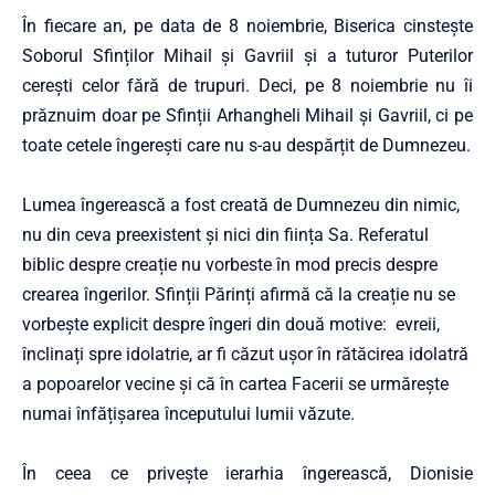
În fiecare an, pe data de 8 noiembrie, Biserica cinstește
Soborul Sfinților Mihail și Gavriil și a tuturor Puterilor
cerești celor fără de trupuri. Deci, pe 8 noiembrie nu îi
prăznuim doar pe Sfinții Arhangheli Mihail și Gavriil, ci pe
toate cetele îngerești care nu s-au despărțit de Dumnezeu.
Lumea îngerească a fost creată de Dumnezeu din nimic,
nu din ceva preexistent și nici din ființa Sa. Referatul
biblic despre creație nu vorbeste în mod precis despre
crearea îngerilor. Sfinții Părinți afirmă că la creație nu se
vorbește explicit despre îngeri din două motive: evreii,
înclinați spre idolatrie, ar fi căzut ușor în rătăcirea idolatră
a popoarelor vecine și că în cartea Facerii se urmărește
numai înfățișarea începutului lumii văzute.
În ceea ce privește ierarhia îngerească, Dionisie