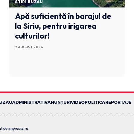
STIRI BUZAU
Apă suficientă în barajul de
la Siriu, pentru irigarea
culturilor!
7 AUGUST 2026
BUZAU
ADMINISTRATIV
ANUNȚURI
VIDEO
POLITICA
REPORTAJE
at de
impresia.ro