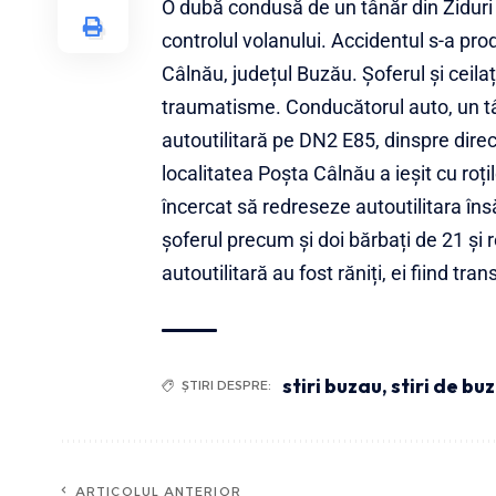
O dubă condusă de un tânăr din Ziduri
controlul volanului. Accidentul s-a pro
Câlnău, județul Buzău. Șoferul și ceilaț
traumatisme. Conducătorul auto, un tâ
autoutilitară pe DN2 E85, dinspre direc
localitatea Poșta Câlnău a ieșit cu roț
încercat să redreseze autoutilitara îns
șoferul precum și doi bărbați de 21 și
autoutilitară au fost răniți, ei fiind tran
stiri buzau
,
stiri de bu
ȘTIRI DESPRE:
ARTICOLUL ANTERIOR