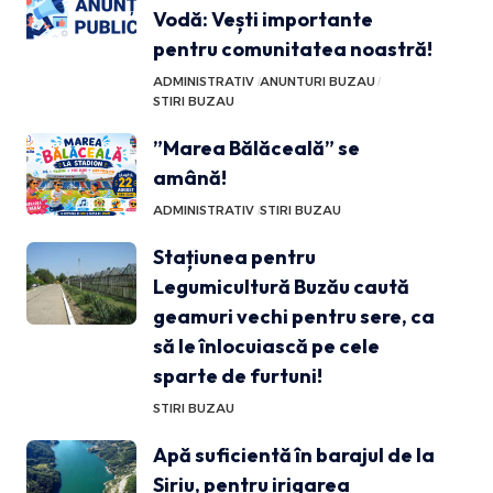
Vodă: Vești importante
pentru comunitatea noastră!
ADMINISTRATIV
ANUNTURI BUZAU
STIRI BUZAU
”Marea Bălăceală” se
amână!
ADMINISTRATIV
STIRI BUZAU
Stațiunea pentru
Legumicultură Buzău caută
geamuri vechi pentru sere, ca
să le înlocuiască pe cele
sparte de furtuni!
STIRI BUZAU
Apă suficientă în barajul de la
Siriu, pentru irigarea