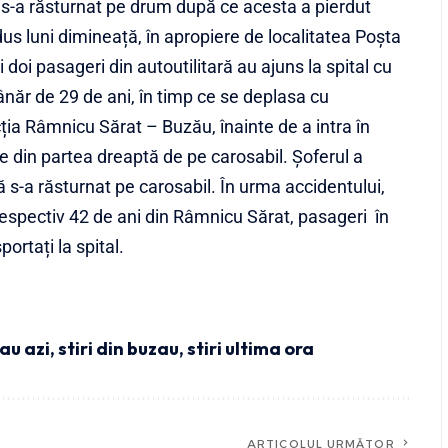
 s-a răsturnat pe drum după ce acesta a pierdut
dus luni dimineață, în apropiere de localitatea Poșta
i doi pasageri din autoutilitară au ajuns la spital cu
năr de 29 de ani, în timp ce se deplasa cu
ția Râmnicu Sărat – Buzău, înainte de a intra în
ile din partea dreaptă de pe carosabil. Șoferul a
ă s-a răsturnat pe carosabil. În urma accidentului,
 respectiv 42 de ani din Râmnicu Sărat, pasageri în
sportați la spital.
zau azi
,
stiri din buzau
,
stiri ultima ora
ARTICOLUL URMĂTOR