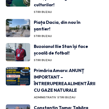
culturilor!
STIRI BUZAU
Piața Dacia, din nou în
șantier!
STIRI BUZAU
Buzoianul Ilie Stan își face
școală de fotbal!
STIRI BUZAU
Primăria Amaru: ANUNȚ
IMPORTANT –
ÎNTRERUPEREA ALIMENTĂRII
CU GAZE NATURALE
ADMINISTRATIV
STIRI BUZAU
Constantin Toma: Tabăra