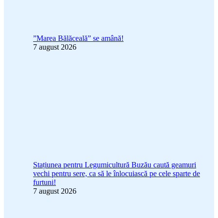
”Marea Bălăceală” se amână!
7 august 2026
Stațiunea pentru Legumicultură Buzău caută geamuri
vechi pentru sere, ca să le înlocuiască pe cele sparte de
furtuni!
7 august 2026