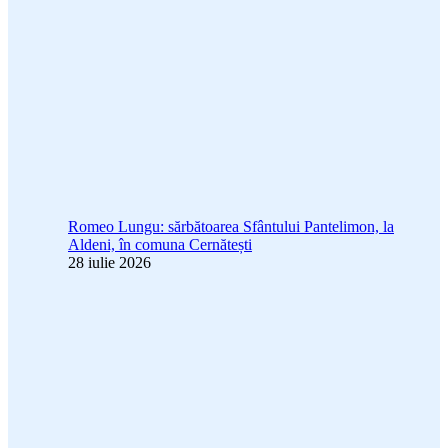
Romeo Lungu: sărbătoarea Sfântului Pantelimon, la
Aldeni, în comuna Cernătești
28 iulie 2026