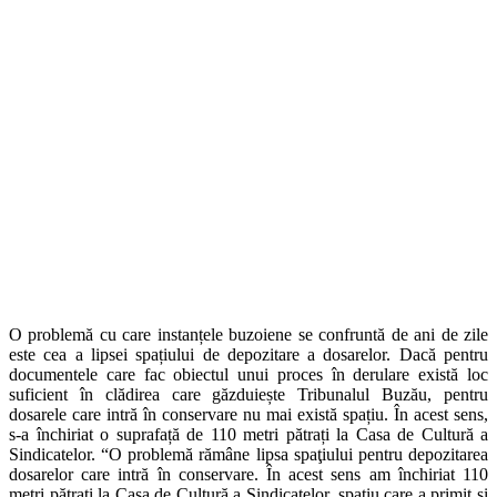
O problemă cu care instanțele buzoiene se confruntă de ani de zile
este cea a lipsei spațiului de depozitare a dosarelor. Dacă pentru
documentele care fac obiectul unui proces în derulare există loc
suficient în clădirea care găzduiește Tribunalul Buzău, pentru
dosarele care intră în conservare nu mai există spațiu. În acest sens,
s-a închiriat o suprafață de 110 metri pătrați la Casa de Cultură a
Sindicatelor. “O problemă rămâne lipsa spaţiului pentru depozitarea
dosarelor care intră în conservare. În acest sens am închiriat 110
metri pătraţi la Casa de Cultură a Sindicatelor, spaţiu care a primit şi