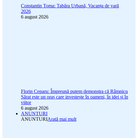
Constantin Toma: Tabăra Urbană, Vacanța de vară
2026
6 august 2026
Florin Ceparu: Împreună putem demonstra că Râmnicu
Sărat este un oraș care investește în oameni, în idei și în
viitor
6 august 2026
ANUNTURI
ANUNTURI
Arată mai mult