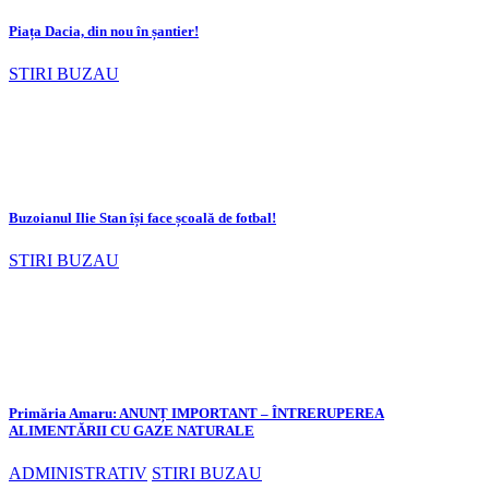
Piața Dacia, din nou în șantier!
STIRI BUZAU
Buzoianul Ilie Stan își face școală de fotbal!
STIRI BUZAU
Primăria Amaru: ANUNȚ IMPORTANT – ÎNTRERUPEREA
ALIMENTĂRII CU GAZE NATURALE
ADMINISTRATIV
STIRI BUZAU