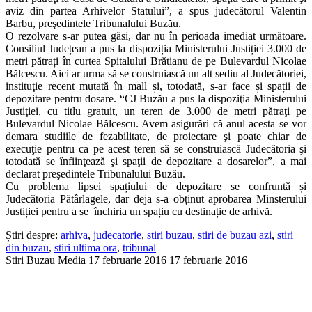
aviz din partea Arhivelor Statului”, a spus judecătorul Valentin
Barbu, preşedintele Tribunalului Buzău.
O rezolvare s-ar putea găsi, dar nu în perioada imediat următoare.
Consiliul Județean a pus la dispoziția Ministerului Justiției 3.000 de
metri pătrați în curtea Spitalului Brătianu de pe Bulevardul Nicolae
Bălcescu. Aici ar urma să se construiască un alt sediu al Judecătoriei,
instituţie recent mutată în mall și, totodată, s-ar face și spații de
depozitare pentru dosare. “CJ Buzău a pus la dispoziţia Ministerului
Justiţiei, cu titlu gratuit, un teren de 3.000 de metri pătraţi pe
Bulevardul Nicolae Bălcescu. Avem asigurări că anul acesta se vor
demara studiile de fezabilitate, de proiectare şi poate chiar de
execuţie pentru ca pe acest teren să se construiască Judecătoria şi
totodată se înfiinţează şi spaţii de depozitare a dosarelor”, a mai
declarat preşedintele Tribunalului Buzău.
Cu problema lipsei spațiului de depozitare se confruntă și
Judecătoria Pătârlagele, dar deja s-a obținut aprobarea Minsterului
Justiției pentru a se închiria un spațiu cu destinație de arhivă.
Știri despre:
arhiva
,
judecatorie
,
stiri buzau
,
stiri de buzau azi
,
stiri
din buzau
,
stiri ultima ora
,
tribunal
Stiri Buzau Media
17 februarie 2016
17 februarie 2016