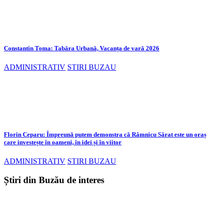
Constantin Toma: Tabăra Urbană, Vacanța de vară 2026
ADMINISTRATIV
STIRI BUZAU
Florin Ceparu: Împreună putem demonstra că Râmnicu Sărat este un oraș
care investește în oameni, în idei și în viitor
ADMINISTRATIV
STIRI BUZAU
Știri din Buzău de interes