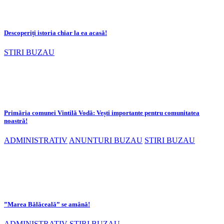
Descoperiți istoria chiar la ea acasă!
STIRI BUZAU
Primăria comunei Vintilă Vodă: Vești importante pentru comunitatea
noastră!
ADMINISTRATIV
ANUNTURI BUZAU
STIRI BUZAU
”Marea Bălăceală” se amână!
ADMINISTRATIV
STIRI BUZAU