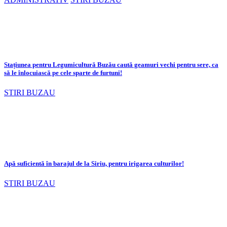
Stațiunea pentru Legumicultură Buzău caută geamuri vechi pentru sere, ca
să le înlocuiască pe cele sparte de furtuni!
STIRI BUZAU
Apă suficientă în barajul de la Siriu, pentru irigarea culturilor!
STIRI BUZAU