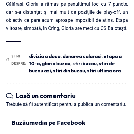
Călăraşi, Gloria a rămas pe penultimul loc, cu 7 puncte,
dar s-a distanţat şi mai mult de poziţiile de play-off, un
obiectiv ce pare acum aproape imposibil de atins. Etapa
viitoare, sîmbătă, în Crîng, Gloria are meci cu CS Baloteşti.
divizia a doua
,
dunarea calarasi
,
etapa a
ȘTIRI
10-a
,
gloria buzau
,
stiri buzau
,
stiri de
DESPRE:
buzau azi
,
stiri din buzau
,
stiri ultima ora
Lasă un comentariu
Trebuie să fii
autentificat
pentru a publica un comentariu.
Buzăumedia pe Facebook