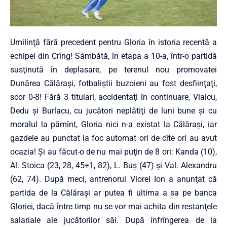
Umilinţă fără precedent pentru Gloria în istoria recentă a
echipei din Crîng! Sâmbătă, în etapa a 10-a, într-o partidă
susţinută în deplasare, pe terenul nou promovatei
Dunărea Călăraşi, fotbaliştii buzoieni au fost desfiinţaţi,
scor 0-8! Fără 3 titulari, accidentaţi în continuare, Vlaicu,
Dedu şi Burlacu, cu jucători neplătiţi de luni bune şi cu
moralul la pămînt, Gloria nici n-a existat la Călăraşi, iar
gazdele au punctat la foc automat ori de cîte ori au avut
ocazia! Şi au făcut-o de nu mai puţin de 8 ori: Kanda (10),
Al. Stoica (23, 28, 45+1, 82), L. Buş (47) şi Val. Alexandru
(62, 74). După meci, antrenorul Viorel Ion a anunţat că
partida de la Călăraşi ar putea fi ultima a sa pe banca
Gloriei, dacă între timp nu se vor mai achita din restanţele
salariale ale jucătorilor săi. După înfrîngerea de la