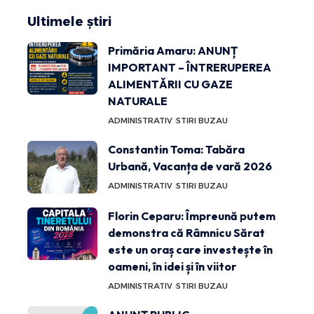
Ultimele știri
Primăria Amaru: ANUNȚ
IMPORTANT – ÎNTRERUPEREA
ALIMENTĂRII CU GAZE
NATURALE
ADMINISTRATIV
STIRI BUZAU
Constantin Toma: Tabăra
Urbană, Vacanța de vară 2026
ADMINISTRATIV
STIRI BUZAU
Florin Ceparu: Împreună putem
demonstra că Râmnicu Sărat
este un oraș care investește în
oameni, în idei și în viitor
ADMINISTRATIV
STIRI BUZAU