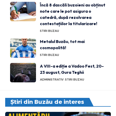
Încă 8 dascăli buzoieni au obținut
note care le pot asigura o
catedră, după rezolvarea
contestațiilor la titularizare!
STIRI BUZAU
Metalul Buzău, tot mai
cosmopolită!
STIRI BUZAU
A VIII-a ediție a Vadoo Fest, 20–
23 august, Gura Teghii
ADMINISTRATIV
STIRI BUZAU
Știri din Buzău de interes