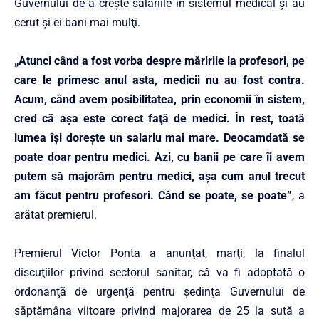
Guvernului de a creşte salariile în sistemul medical şi au
cerut şi ei bani mai mulţi.
„Atunci când a fost vorba despre măririle la profesori, pe
care le primesc anul asta, medicii nu au fost contra.
Acum, când avem posibilitatea, prin economii în sistem,
cred că aşa este corect faţă de medici. În rest, toată
lumea îşi doreşte un salariu mai mare. Deocamdată se
poate doar pentru medici. Azi, cu banii pe care îi avem
putem să majorăm pentru medici, aşa cum anul trecut
am făcut pentru profesori. Când se poate, se poate”
, a
arătat premierul.
Premierul Victor Ponta a anunţat, marţi, la finalul
discuţiilor privind sectorul sanitar, că va fi adoptată o
ordonanţă de urgenţă pentru şedinţa Guvernului de
săptămâna viitoare privind majorarea de 25 la sută a