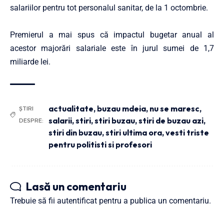
salariilor pentru tot personalul sanitar, de la 1 octombrie.
Premierul a mai spus că impactul bugetar anual al
acestor majorări salariale este în jurul sumei de 1,7
miliarde lei.
actualitate
,
buzau mdeia
,
nu se maresc
,
ȘTIRI
salarii
,
stiri
,
stiri buzau
,
stiri de buzau azi
,
DESPRE:
stiri din buzau
,
stiri ultima ora
,
vesti triste
pentru politisti si profesori
Lasă un comentariu
Trebuie să fii
autentificat
pentru a publica un comentariu.