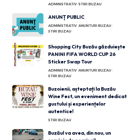
ADMINISTRATIV
STIRI BUZAU
ANUNȚ PUBLIC
ADMINISTRATIV
ANUNTURI BUZAU
STIRI BUZAU
Shopping City Buzău găzduiește
PANINI FIFA WORLD CUP 26
Sticker Swap Tour
ADMINISTRATIV
ANUNTURI BUZAU
STIRI BUZAU
Buzoienii, așteptați la Buzău
Wine Fest, un eveniment dedicat
gustului și experiențelor
autentice!
STIRI BUZAU
Buzăul va avea, din nou, un