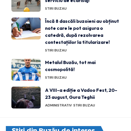
serviciu de ecarisaj!
STIRI BUZAU
Încă 8 dascăli buzoieni au obținut
note care le pot asigura o
catedră, după rezolvarea
contestațiilor la titularizare!
STIRI BUZAU
Metalul Buzău, tot mai
cosmopolită!
STIRI BUZAU
A VIII-a ediție a Vadoo Fest, 20–
23 august, Gura Teghii
ADMINISTRATIV
STIRI BUZAU
Știri din Buzău de interes