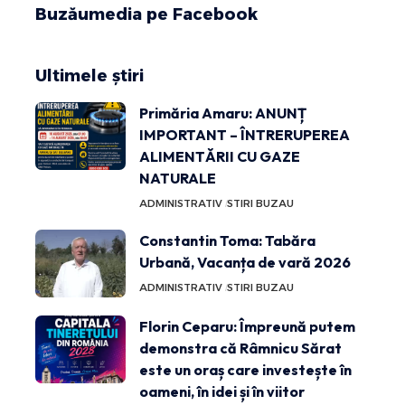
Buzăumedia pe Facebook
Ultimele știri
Primăria Amaru: ANUNȚ
IMPORTANT – ÎNTRERUPEREA
ALIMENTĂRII CU GAZE
NATURALE
ADMINISTRATIV
STIRI BUZAU
Constantin Toma: Tabăra
Urbană, Vacanța de vară 2026
ADMINISTRATIV
STIRI BUZAU
Florin Ceparu: Împreună putem
demonstra că Râmnicu Sărat
este un oraș care investește în
oameni, în idei și în viitor