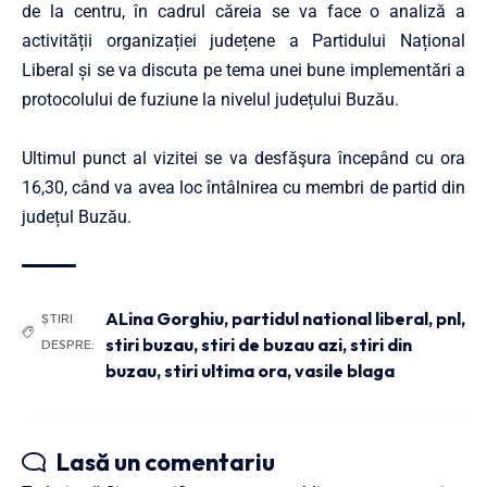
de la centru, în cadrul căreia se va face o analiză a
activității organizației județene a Partidului Național
Liberal și se va discuta pe tema unei bune implementări a
protocolului de fuziune la nivelul județului Buzău.
Ultimul punct al vizitei se va desfăşura începând cu ora
16,30, când va avea loc întâlnirea cu membri de partid din
județul Buzău.
ALina Gorghiu
,
partidul national liberal
,
pnl
,
ȘTIRI
stiri buzau
,
stiri de buzau azi
,
stiri din
DESPRE:
buzau
,
stiri ultima ora
,
vasile blaga
Lasă un comentariu