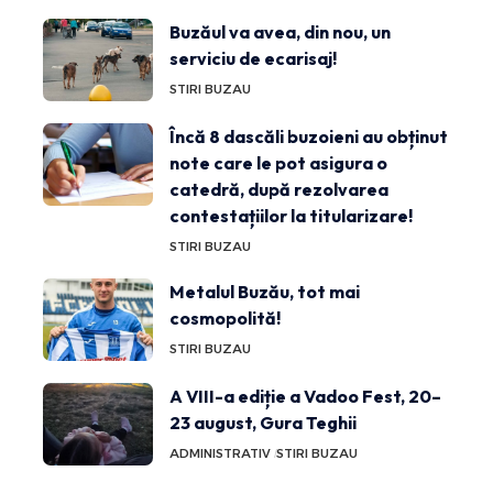
Buzăul va avea, din nou, un
serviciu de ecarisaj!
STIRI BUZAU
Încă 8 dascăli buzoieni au obținut
note care le pot asigura o
catedră, după rezolvarea
contestațiilor la titularizare!
STIRI BUZAU
Metalul Buzău, tot mai
cosmopolită!
STIRI BUZAU
A VIII-a ediție a Vadoo Fest, 20–
23 august, Gura Teghii
ADMINISTRATIV
STIRI BUZAU