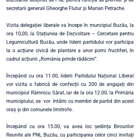
secretarii generali Gheor­ghe Flutur și Marian Petrache.
Vizita delegației liberale va începe în muncipiul Buzău, la
ora 10,00, la Stațiunea de Dezvoltare – Cercetare pentru
Legumicultură Buzău, unde liderii partidului vor participa
la o acţiune civică de plantare a unor pomi fructiferi, în
cadrul acțiunii „România prinde rădăcini”.
Începând cu ora 11.00, liderii Partidului Național Liberal
vor vizita o fabrică de confecții cu 200 de angajați din
municipiul Râmnicu Sărat, iar de la ora 12.00, la Primăria
municipiului, se vor întâlni cu membri de partid din acest
oraș și din comunele limitrofe.
Începând cu ora 15.00, va avea loc ședința Birourilor
Reunite ale PNL Buzău, cu participarea celor cinci invitați