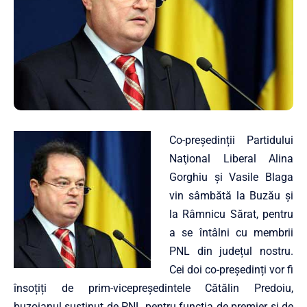
Co-președinții Partidului
Naţional Liberal Alina
Gorghiu și Vasile Blaga
vin sâmbătă la Buzău și
la Râmnicu Sărat, pentru
a se întâlni cu membrii
PNL din județul nostru.
Cei doi co-președinți vor fi
însoțiți de prim-vicepreședintele Cătălin Predoiu,
buzoianul susținut de PNL pentru funcția de premier și de