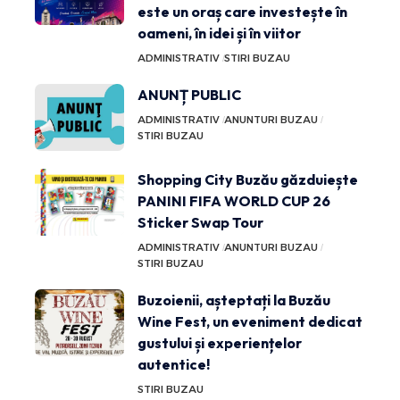
este un oraș care investește în
oameni, în idei și în viitor
ADMINISTRATIV
STIRI BUZAU
ANUNȚ PUBLIC
ADMINISTRATIV
ANUNTURI BUZAU
STIRI BUZAU
Shopping City Buzău găzduiește
PANINI FIFA WORLD CUP 26
Sticker Swap Tour
ADMINISTRATIV
ANUNTURI BUZAU
STIRI BUZAU
Buzoienii, așteptați la Buzău
Wine Fest, un eveniment dedicat
gustului și experiențelor
autentice!
STIRI BUZAU