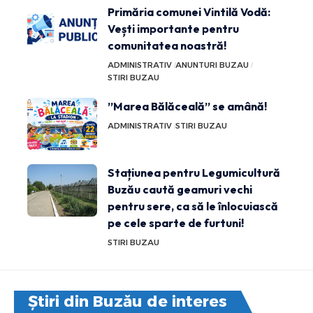
Primăria comunei Vintilă Vodă:
Vești importante pentru
comunitatea noastră!
ADMINISTRATIV
ANUNTURI BUZAU
STIRI BUZAU
”Marea Bălăceală” se amână!
ADMINISTRATIV
STIRI BUZAU
Stațiunea pentru Legumicultură
Buzău caută geamuri vechi
pentru sere, ca să le înlocuiască
pe cele sparte de furtuni!
STIRI BUZAU
Știri din Buzău de interes