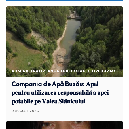
ADMINISTRATIV
ANUNTURI BUZAU
STIRI BUZAU
Compania de Apă Buzău: 𝐀𝐩𝐞𝐥
𝐩𝐞𝐧𝐭𝐫𝐮 𝐮𝐭𝐢𝐥𝐢𝐳𝐚𝐫𝐞𝐚 𝐫𝐞𝐬𝐩𝐨𝐧𝐬𝐚𝐛𝐢𝐥𝐚̆ 𝐚 𝐚𝐩𝐞𝐢
𝐩𝐨𝐭𝐚𝐛𝐢𝐥𝐞 𝐩𝐞 𝐕𝐚𝐥𝐞𝐚 𝐒𝐥𝐚̆𝐧𝐢𝐜𝐮𝐥𝐮𝐢
9 AUGUST 2026