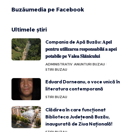
Buzăumedia pe Facebook
Ultimele știri
Compania de Apă Buzău: 𝐀𝐩𝐞𝐥
𝐩𝐞𝐧𝐭𝐫𝐮 𝐮𝐭𝐢𝐥𝐢𝐳𝐚𝐫𝐞𝐚 𝐫𝐞𝐬𝐩𝐨𝐧𝐬𝐚𝐛𝐢𝐥𝐚̆ 𝐚 𝐚𝐩𝐞𝐢
𝐩𝐨𝐭𝐚𝐛𝐢𝐥𝐞 𝐩𝐞 𝐕𝐚𝐥𝐞𝐚 𝐒𝐥𝐚̆𝐧𝐢𝐜𝐮𝐥𝐮𝐢
ADMINISTRATIV
ANUNTURI BUZAU
STIRI BUZAU
Eduard Dorneanu, o voce unică în
literatura contemporană
STIRI BUZAU
Clădirea în care funcționat
Biblioteca Județeană Buzău,
inaugurată de Ziua Națională!
STIRI BUZAU