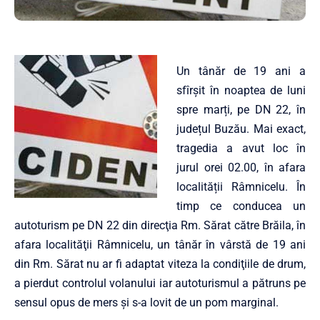
Un tânăr de 19 ani a
sfîrșit în noaptea de luni
spre marți, pe DN 22, în
județul Buzău. Mai exact,
tragedia a avut loc în
jurul orei 02.00, în afara
localității Râmnicelu. În
timp ce conducea un
autoturism pe DN 22 din direcţia Rm. Sărat către Brăila, în
afara localităţii Râmnicelu, un tânăr în vârstă de 19 ani
din Rm. Sărat nu ar fi adaptat viteza la condiţiile de drum,
a pierdut controlul volanului iar autoturismul a pătruns pe
sensul opus de mers şi s-a lovit de un pom marginal.