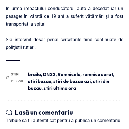
În urma impactului conducătorul auto a decedat iar un
pasager în vârstă de 19 ani a suferit vătămări şi a fost
transportat la spital.
S-a întocmit dosar penal cercetările fiind continuate de
poliţiştii rutieri.
braila
,
DN22
,
Ramnicelu
,
ramnicu sarat
,
ȘTIRI
stiri buzau
,
stiri de buzau azi
,
stiri din
DESPRE:
buzau
,
stiri ultima ora
Lasă un comentariu
Trebuie să fii
autentificat
pentru a publica un comentariu.