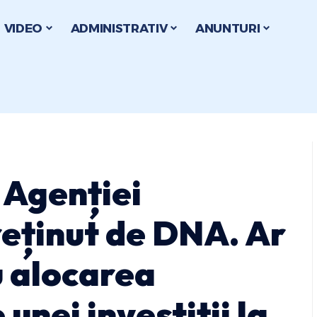
VIDEO
ADMINISTRATIV
ANUNTURI
 Agenției
eținut de DNA. Ar
u alocarea
unei investiții la