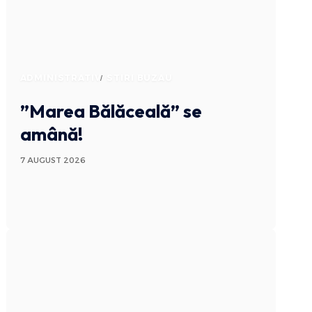
ADMINISTRATIV
STIRI BUZAU
”Marea Bălăceală” se
amână!
7 AUGUST 2026