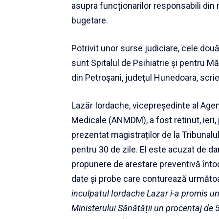
asupra funcționarilor responsabili din 
bugetare.
Potrivit unor surse judiciare, cele două
sunt Spitalul de Psihiatrie şi pentru M
din Petroşani, judeţul Hunedoara, scrie
Lazăr Iordache, vicepreședinte al Agen
Medicale (ANMDM), a fost retinut, ieri,
prezentat magistraților de la Tribunal
pentru 30 de zile. El este acuzat de da
propunere de arestare preventivă întoc
date și probe care conturează următoar
inculpatul Iordache Lazar i-a promis u
Ministerului Sănătății un procentaj de 