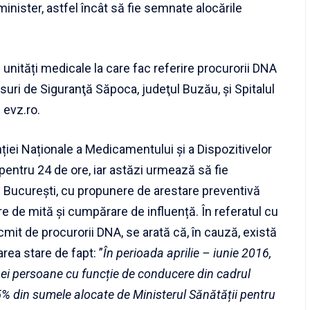
minister, astfel încât să fie semnate alocările
 unități medicale la care fac referire procurorii DNA
ăsuri de Siguranţă Săpoca, judeţul Buzău, și Spitalul
 evz.ro.
ției Naționale a Medicamentului și a Dispozitivelor
 pentru 24 de ore, iar astăzi urmează să fie
ul București, cu propunere de arestare preventivă
re de mită și cumpărare de influență. În referatul cu
mit de procurorii DNA, se arată că, în cauză, există
ea stare de fapt: ”
În perioada aprilie – iunie 2016,
nei persoane cu funcție de conducere din cadrul
5% din sumele alocate de Ministerul Sănătății pentru