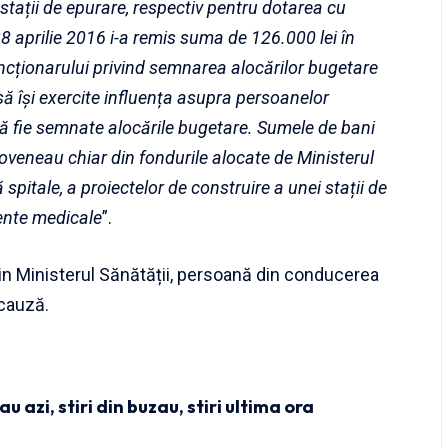
 stații de epurare, respectiv pentru dotarea cu
8 aprilie 2016 i-a remis suma de 126.000 lei în
funcționarului privind semnarea alocărilor bugetare
să își exercite influența asupra persoanelor
 să fie semnate alocările bugetare. Sumele de bani
oveneau chiar din fondurile alocate de Ministerul
 spitale, a proiectelor de construire a unei stații de
ente medicale
”.
in Ministerul Sănătății, persoană din conducerea
 cauză.
zau azi
,
stiri din buzau
,
stiri ultima ora