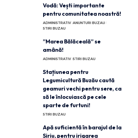
Vodă: Vești importante
pentru comunitatea noastră!
ADMINISTRATIV
ANUNTURI BUZAU
STIRI BUZAU
”Marea Bălăceală” se
amână!
ADMINISTRATIV
STIRI BUZAU
Stațiunea pentru
Legumicultură Buzău caută
geamuri vechi pentru sere, ca
să le înlocuiască pe cele
sparte de furtuni!
STIRI BUZAU
Apă suficientă în barajul de la
Siriu, pentru irigarea