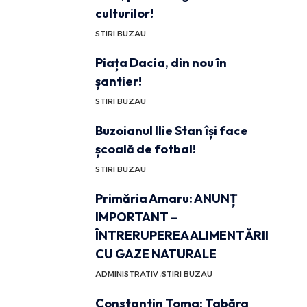
culturilor!
STIRI BUZAU
Piața Dacia, din nou în
șantier!
STIRI BUZAU
Buzoianul Ilie Stan își face
școală de fotbal!
STIRI BUZAU
Primăria Amaru: ANUNȚ
IMPORTANT –
ÎNTRERUPEREA ALIMENTĂRII
CU GAZE NATURALE
ADMINISTRATIV
STIRI BUZAU
Constantin Toma: Tabăra