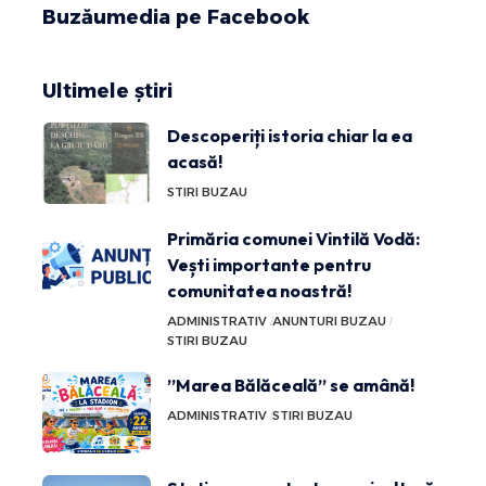
Buzăumedia pe Facebook
Ultimele știri
Descoperiți istoria chiar la ea
acasă!
STIRI BUZAU
Primăria comunei Vintilă Vodă:
Vești importante pentru
comunitatea noastră!
ADMINISTRATIV
ANUNTURI BUZAU
STIRI BUZAU
”Marea Bălăceală” se amână!
ADMINISTRATIV
STIRI BUZAU