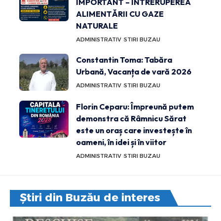
IMPORTANT – ÎNTRERUPEREA
ALIMENTĂRII CU GAZE
NATURALE
ADMINISTRATIV
STIRI BUZAU
Constantin Toma: Tabăra
Urbană, Vacanța de vară 2026
ADMINISTRATIV
STIRI BUZAU
Florin Ceparu: Împreună putem
demonstra că Râmnicu Sărat
este un oraș care investește în
oameni, în idei și în viitor
ADMINISTRATIV
STIRI BUZAU
Știri din Buzău de interes