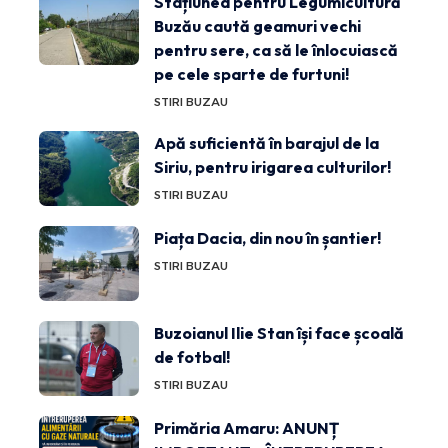
Stațiunea pentru Legumicultură
Buzău caută geamuri vechi
pentru sere, ca să le înlocuiască
pe cele sparte de furtuni!
STIRI BUZAU
Apă suficientă în barajul de la
Siriu, pentru irigarea culturilor!
STIRI BUZAU
Piața Dacia, din nou în șantier!
STIRI BUZAU
Buzoianul Ilie Stan își face școală
de fotbal!
STIRI BUZAU
Primăria Amaru: ANUNȚ