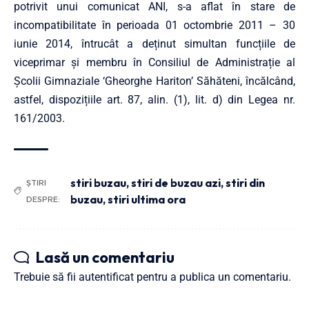
potrivit unui comunicat ANI, s-a aflat în stare de
incompatibilitate în perioada 01 octombrie 2011 – 30
iunie 2014, întrucât a deținut simultan funcțiile de
viceprimar și membru în Consiliul de Administrație al
Școlii Gimnaziale ‘Gheorghe Hariton’ Săhăteni, încălcând,
astfel, dispozițiile art. 87, alin. (1), lit. d) din Legea nr.
161/2003.
stiri buzau
,
stiri de buzau azi
,
stiri din
ȘTIRI
buzau
,
stiri ultima ora
DESPRE:
Lasă un comentariu
Trebuie să fii
autentificat
pentru a publica un comentariu.