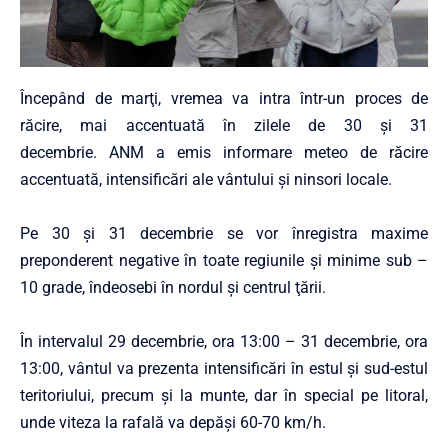
Începând de marţi, vremea va intra într-un proces de
răcire, mai accentuată în zilele de 30 şi 31
decembrie. ANM a emis informare meteo de răcire
accentuată, intensificări ale vântului și ninsori locale.
Pe 30 și 31 decembrie se vor înregistra maxime
preponderent negative în toate regiunile şi minime sub –
10 grade, îndeosebi în nordul şi centrul ţării.
În intervalul 29 decembrie, ora 13:00 – 31 decembrie, ora
13:00, vântul va prezenta intensificări în estul şi sud-estul
teritoriului, precum şi la munte, dar în special pe litoral,
unde viteza la rafală va depăşi 60-70 km/h.