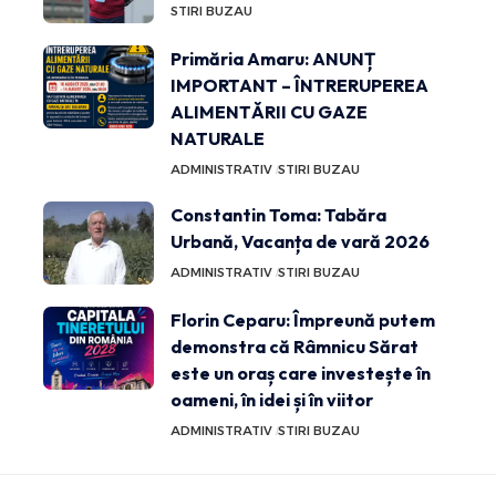
STIRI BUZAU
Primăria Amaru: ANUNȚ
IMPORTANT – ÎNTRERUPEREA
ALIMENTĂRII CU GAZE
NATURALE
ADMINISTRATIV
STIRI BUZAU
Constantin Toma: Tabăra
Urbană, Vacanța de vară 2026
ADMINISTRATIV
STIRI BUZAU
Florin Ceparu: Împreună putem
demonstra că Râmnicu Sărat
este un oraș care investește în
oameni, în idei și în viitor
ADMINISTRATIV
STIRI BUZAU