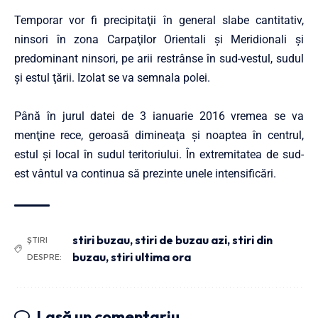
Temporar vor fi precipitaţii în general slabe cantitativ,
ninsori în zona Carpaţilor Orientali şi Meridionali şi
predominant ninsori, pe arii restrânse în sud-vestul, sudul
şi estul ţării. Izolat se va semnala polei.
Până în jurul datei de 3 ianuarie 2016 vremea se va
menţine rece, geroasă dimineaţa şi noaptea în centrul,
estul şi local în sudul teritoriului. În extremitatea de sud-
est vântul va continua să prezinte unele intensificări.
stiri buzau
,
stiri de buzau azi
,
stiri din
ȘTIRI
buzau
,
stiri ultima ora
DESPRE:
Lasă un comentariu