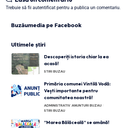
Trebuie să fii
autentificat
pentru a publica un comentariu.
Buzăumedia pe Facebook
Ultimele știri
Descoperiți istoria chiar la ea
acasă!
STIRI BUZAU
Primăria comunei Vintilă Vodă:
Vești importante pentru
comunitatea noastră!
ADMINISTRATIV
ANUNTURI BUZAU
STIRI BUZAU
”Marea Bălăceală” se amână!