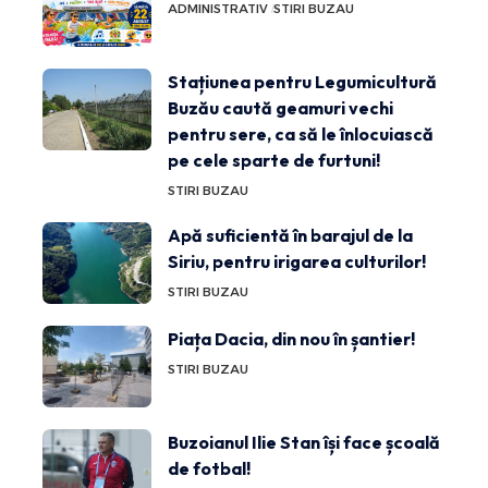
ADMINISTRATIV
STIRI BUZAU
Stațiunea pentru Legumicultură
Buzău caută geamuri vechi
pentru sere, ca să le înlocuiască
pe cele sparte de furtuni!
STIRI BUZAU
Apă suficientă în barajul de la
Siriu, pentru irigarea culturilor!
STIRI BUZAU
Piața Dacia, din nou în șantier!
STIRI BUZAU
Buzoianul Ilie Stan își face școală
de fotbal!